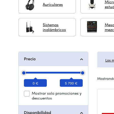
Micr
Auriculares
estu
Sistemas
Mesa
inalámbricos
mezc
Precio
Los 
Mostrando
0 €
5 700 €
Mostrar solo promociones y
descuentos
Disponibilidad