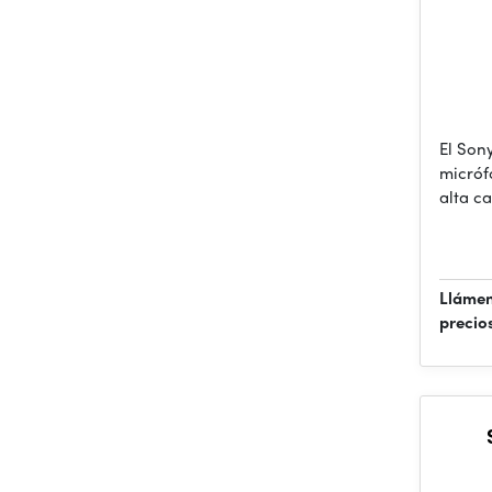
El Son
micróf
alta c
Llámen
precio