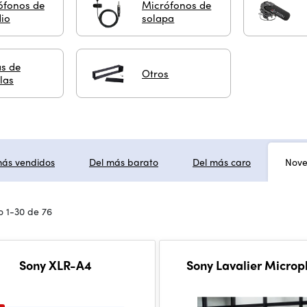
ófonos de
Micrófonos de
dio
solapa
s de
Otros
las
más vendidos
Del más barato
Del más caro
Nov
 1-30 de 76
Sony XLR-A4
Sony Lavalier Micro