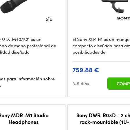
y UTX-M40/K21 es un
El Sony XLR-H1 es un mango
ono de mano profesional de
compacto diseñado para amp
alidad diseñado
posibilidades de
759.88 €
os para información sobre
3-5 días
COMP
s
Sony MDR-M1 Studio
Sony DWR-R03D - 2 c
Headphones
rack-mountable (1U-
receiver