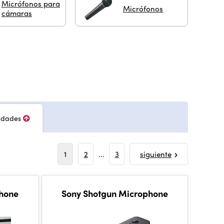
Micrófonos para
Micrófonos
cámaras
edades
1
2
...
3
siguiente
phone
Sony Shotgun Microphone