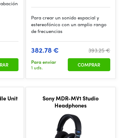
rabación
Para crear un sonido espacial y
estereofónico con un amplio rango
de frecuencias
382.78 €
393.25 €
Para enviar
RAR
COMPRAR
1 uds.
le Unit
Sony MDR-MV1 Studio
Headphones