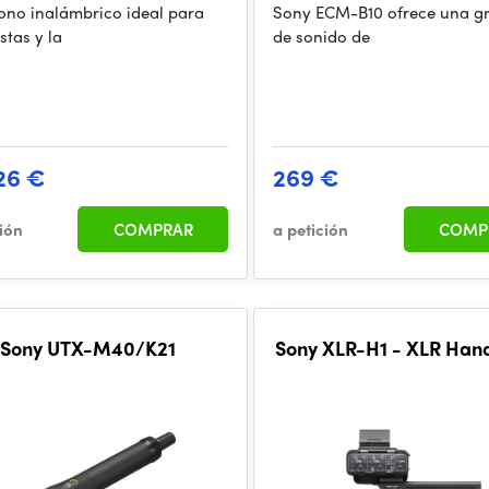
ono inalámbrico ideal para
Sony ECM-B10 ofrece una g
stas y la
de sonido de
26 €
269 €
ción
COMPRAR
a petición
COMP
Sony UTX-M40/K21
Sony XLR-H1 - XLR Hand