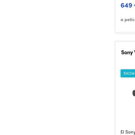
649
a peti
Sony 
SHOW
El Son