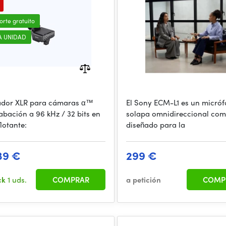
orte gratuito
A UNIDAD
ador XLR para cámaras α™
El Sony ECM-L1 es un micró
abación a 96 kHz / 32 bits en
solapa omnidireccional co
lotante:
diseñado para la
39 €
299 €
ck
1 uds.
COMPRAR
a petición
COMP