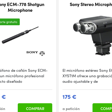
ny ECM-778 Shotgun
Sony Stereo Microp
Microphone
orte gratuito
rófono de cañón Sony ECM-
El micrófono estéreo Sony 
 un micrófono profesional
XYST1M ofrece una grabaci
cto diseñado
audio ajustable y de
9 €
175 €
ción
COMPRAR
a petición
COMP