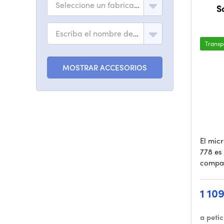
Seleccione un fabricante
So
Escriba el nombre del modelo
Transp
MOSTRAR ACCESORIOS
El mic
778 es
compa
1 10
a peti