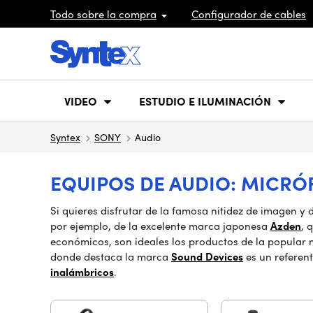
Todo sobre la compra
Configurador de cables
VIDEO
ESTUDIO E ILUMINACIÓN
Syntex
SONY
Audio
EQUIPOS DE AUDIO: MICRÓ
Si quieres disfrutar de la famosa nitidez de imagen 
por ejemplo, de la excelente marca japonesa
Azden
, 
económicos, son ideales los productos de la popular
donde destaca la marca
Sound Devices
es un referen
inalámbricos
.