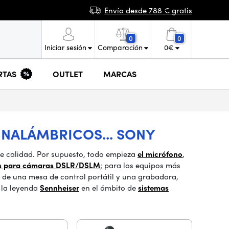
Envío desde 788 € gratis
0
0
Iniciar sesión
Comparación
0
€
RTAS
OUTLET
MARCAS
INALÁMBRICOS... SONY
de calidad. Por supuesto, todo empieza
el micrófono
,
os para cámaras DSLR/DSLM
; para los equipos más
 de una mesa de control portátil y una grabadora,
 la leyenda
Sennheiser
en el ámbito de
sistemas