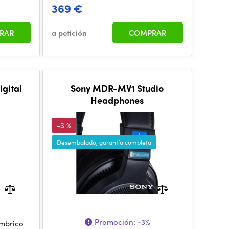
369 €
RAR
a petición
COMPRAR
igital
Sony MDR-MV1 Studio
Headphones
-3 %
Desembalado, garantía completa
Promoción:
-3%
ámbrico