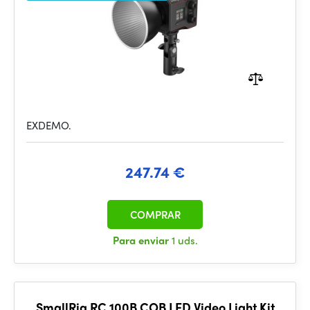
EXDEMO.
247.74 €
COMPRAR
Para enviar
1 uds.
SmallRig RC 100B COB LED Video Light Kit