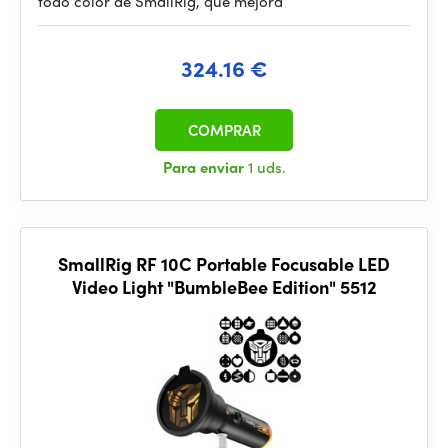
todo color de SmallRig, que mejora
324.16 €
COMPRAR
Para enviar
1 uds.
SmallRig RF 10C Portable Focusable LED
Video Light "BumbleBee Edition" 5512