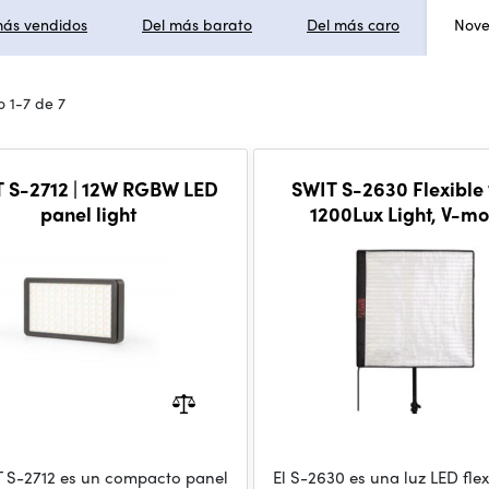
más vendidos
Del más barato
Del más caro
Nov
 1-7 de 7
-2712 | 12W RGBW LED
SWIT S-2630 Flexible
panel light
1200Lux Light, V-m
T S-2712 es un compacto panel
El S-2630 es una luz LED fle