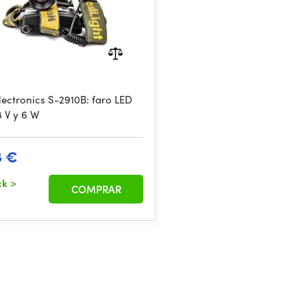
lectronics S-2910B: faro LED
8 V y 6 W
8 €
ck
>
COMPRAR