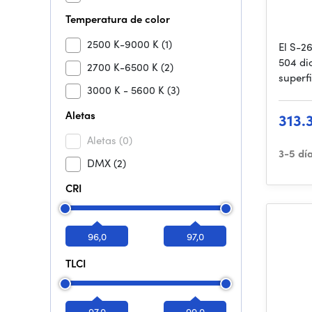
Temperatura de color
2500 K-9000 K
(1)
El S-26
504 di
2700 K-6500 K
(2)
superf
3000 K - 5600 K
(3)
Aletas
313.
Aletas
(0)
3-5 dí
DMX
(2)
CRI
96,0
97,0
TLCI
97,0
99,0