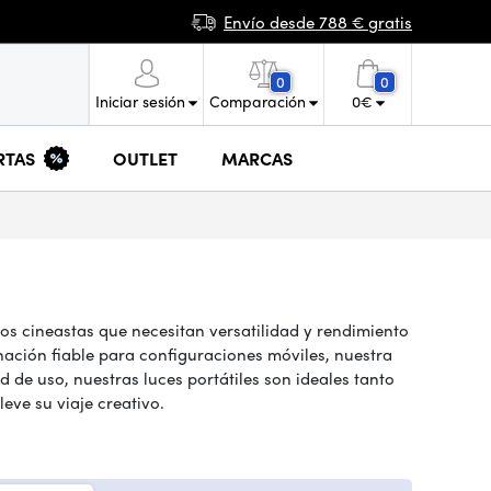
Envío desde 788 € gratis
0
0
Iniciar sesión
Comparación
0
€
RTAS
OUTLET
MARCAS
os cineastas que necesitan versatilidad y rendimiento
inación fiable para configuraciones móviles, nuestra
d de uso, nuestras luces portátiles son ideales tanto
eve su viaje creativo.