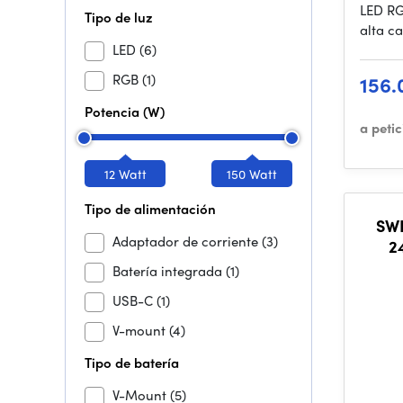
LED RG
Tipo de luz
alta c
LED
(6)
RGB
(1)
156.
Potencia (W)
a peti
12 Watt
150 Watt
Tipo de alimentación
SWI
Adaptador de corriente
(3)
2
Batería integrada
(1)
USB-C
(1)
V-mount
(4)
Tipo de batería
V-Mount
(5)