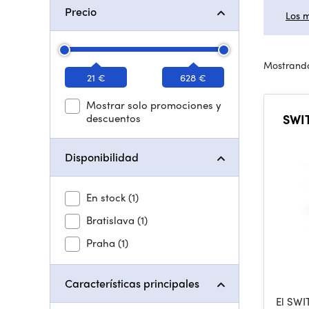
Precio
Los 
Mostrando
21 €
628 €
Mostrar solo promociones y
descuentos
SWIT S
Disponibilidad
En stock
(1)
Bratislava
(1)
Praha
(1)
Características principales
El SWI