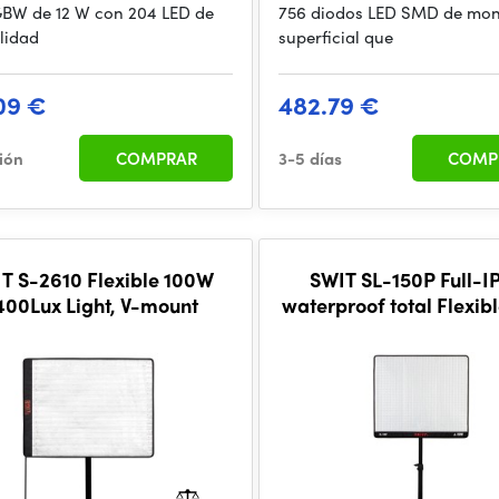
BW de 12 W con 204 LED de
756 diodos LED SMD de mon
alidad
superficial que
09 €
482.79 €
ción
COMPRAR
3-5 días
COMP
T S-2610 Flexible 100W
SWIT SL-150P Full-I
400Lux Light, V-mount
waterproof total Flexib
3700Lux Light, DMX, V