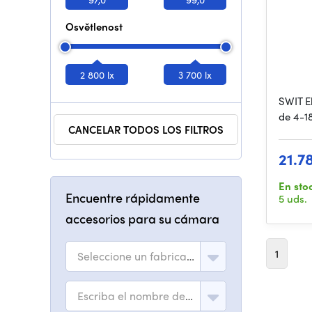
Osvětlenost
2 800 lx
3 700 lx
SWIT E
de 4-1
CANCELAR TODOS LOS FILTROS
21.7
En sto
Encuentre rápidamente
5 uds.
accesorios para su cámara
1
Seleccione un fabricante
Escriba el nombre del modelo