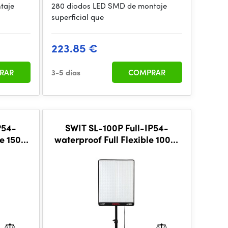
taje
280 diodos LED SMD de montaje
superficial que
223.85 €
RAR
3-5 días
COMPRAR
P54-
SWIT SL-100P Full-IP54-
le 150W
waterproof Full Flexible 100W
-mount
2800Lux Light, DMX, V-mount