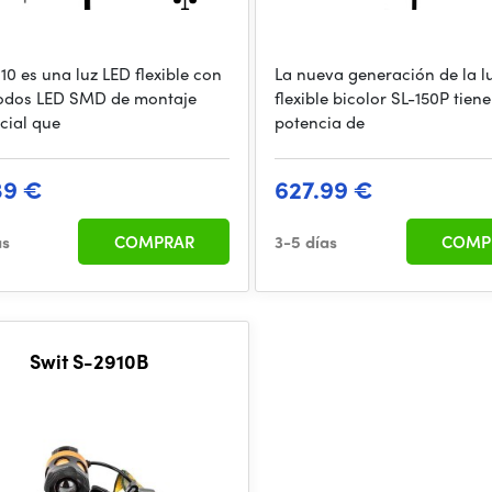
10 es una luz LED flexible con
La nueva generación de la l
odos LED SMD de montaje
flexible bicolor SL-150P tien
icial que
potencia de
39 €
627.99 €
as
COMPRAR
3-5 días
COMP
Swit S-2910B