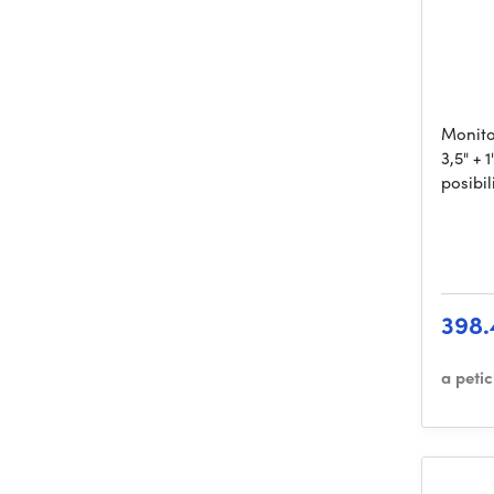
Monito
3,5" + 
posibi
398.
a peti