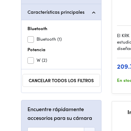
Características principales
Bluetooth
El KRK
Bluetooth
(1)
estudi
diseña
Potencia
W
(2)
209.
En sto
CANCELAR TODOS LOS FILTROS
Encuentre rápidamente
I
accesorios para su cámara