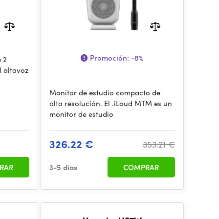
Promoción:
-8%
e 2
l altavoz
Monitor de estudio compacto de
alta resolución. El .iLoud MTM es un
monitor de estudio
326.22 €
353.21 €
RAR
3-5 días
COMPRAR