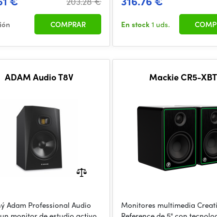
61 €
316.76 €
203.28 €
ción
COMPRAR
En stock
1 uds.
COMP
ADAM Audio T8V
Mackie CR5-XB
iný Adam Professional Audio
Monitores multimedia Creat
 un monitor de estudio activo
Reference de 5" con tecnolo