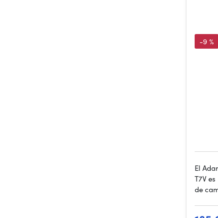
-9 %
El Ada
T7V es
de ca