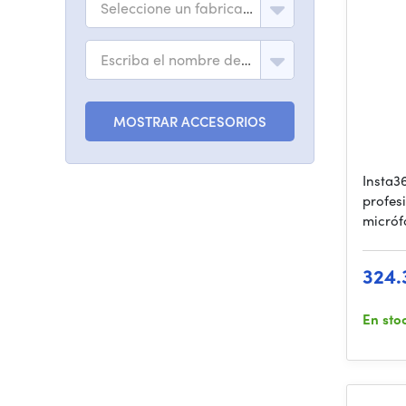
Seleccione un fabricante
Escriba el nombre del modelo
MOSTRAR ACCESORIOS
Insta3
profes
micróf
324.
En sto