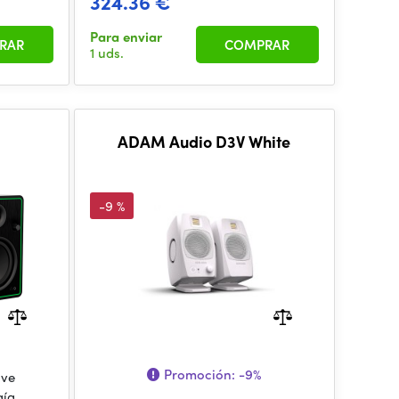
324.36 €
Para enviar
RAR
COMPRAR
1 uds.
T
ADAM Audio D3V White
-9 %
Promoción:
-9%
ive
gía