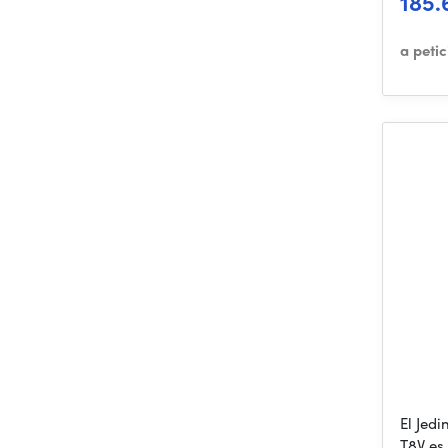
185.
a peti
El Jed
T8V es