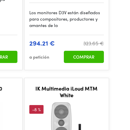
Los monitores D3V están diseñados
para compositores, productores y
amantes de la
294.21 €
323.65 €
RAR
a petición
COMPRAR
0
IK Multimedia iLoud MTM
White
-8 %