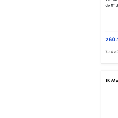
de 8" d
260.
7-14 d
IK Mu