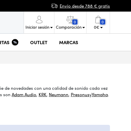
Envío desde 788 € gratis
0
0
Iniciar sesión
Comparación
0
€
RTAS
OUTLET
MARCAS
rie de novedades con una calidad de sonido cada vez
as son
Adam Audio
,
KRK
,
Neumann
,
Presonus
y
Yamaha
.