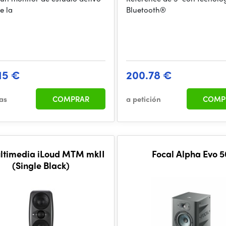
e la
Bluetooth®
15 €
200.78 €
ías
COMPRAR
a petición
COMP
ltimedia iLoud MTM mkII
Focal Alpha Evo 5
(Single Black)