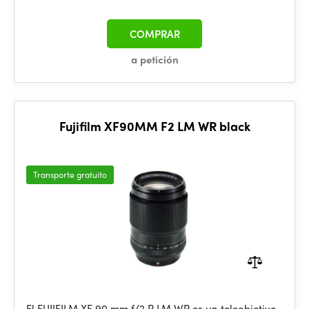
COMPRAR
a petición
Fujifilm XF90MM F2 LM WR black
Transporte gratuito
El FUJIFILM XF 90 mm f/2 R LM WR es un teleobjetivo