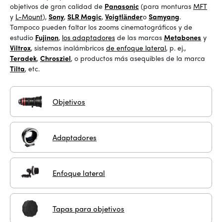
objetivos de gran calidad de
Panasonic
(para monturas
MFT
y
L-Mount
),
Sony
,
SLR Magic
,
Voigtländer
o
Samyang
.
Tampoco pueden faltar los zooms cinematográficos y de
estudio
Fujinon
,
los adaptadores
de las marcas
Metabones
y
Viltrox
, sistemas inalámbricos
de enfoque lateral
, p. ej.,
Teradek
,
Chrosziel
, o productos más asequibles de la marca
Tilta
, etc.
Objetivos
Adaptadores
Enfoque lateral
Tapas para objetivos