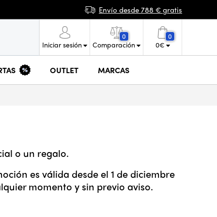
Envío desde 788 € gratis
0
0
Iniciar sesión
Comparación
0
€
RTAS
OUTLET
MARCAS
al o un regalo.
oción es válida desde el 1 de diciembre
alquier momento y sin previo aviso.