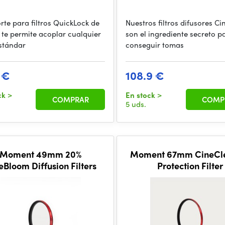
rte para filtros QuickLock de
Nuestros filtros difusores C
te permite acoplar cualquier
son el ingrediente secreto p
estándar
conseguir tomas
 €
108.9 €
ck
>
En stock
>
COMPRAR
COMP
5 uds.
Moment 49mm 20%
Moment 67mm CineCl
eBloom Diffusion Filters
Protection Filter