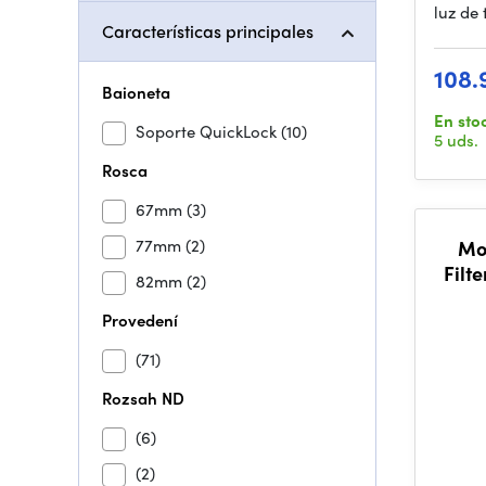
luz de 
Características principales
108.
Baioneta
En sto
Soporte QuickLock
(10)
5 uds.
Rosca
67mm
(3)
77mm
(2)
Mo
Filt
82mm
(2)
Provedení
(71)
Rozsah ND
(6)
(2)