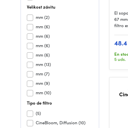
Velikost závitu
El sopo
mm
(2)
67 mm 
filtro 
mm
(6)
mm
(6)
48.4
mm
(6)
En sto
mm
(6)
5 uds.
mm
(13)
mm
(7)
mm
(9)
mm
(10)
Cin
Tipo de filtro
(5)
CineBloom, Diffusion
(10)