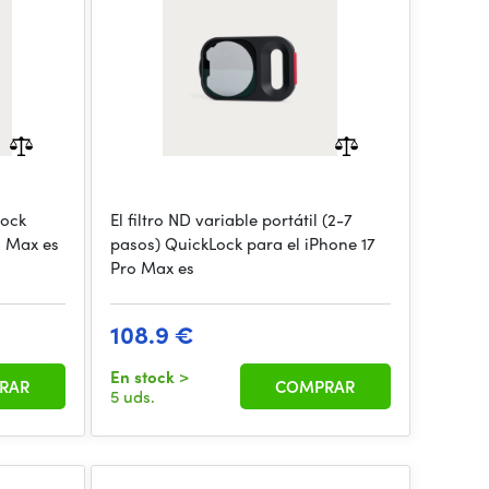
Lock
El filtro ND variable portátil (2-7
o Max es
pasos) QuickLock para el iPhone 17
Pro Max es
108.9 €
En stock
>
RAR
COMPRAR
5 uds.