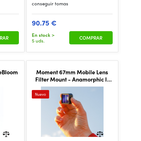
conseguir tomas
90.75 €
En stock
>
RAR
COMPRAR
5 uds.
eBloom
Moment 67mm Mobile Lens
Filter Mount - Anamorphic II
Lenses
Nuevo