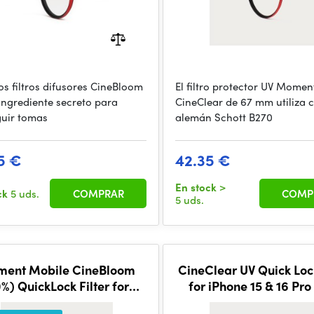
os filtros difusores CineBloom
El filtro protector UV Momen
 ingrediente secreto para
CineClear de 67 mm utiliza c
uir tomas
alemán Schott B270
5 €
42.35 €
En stock
>
ck
5 uds.
COMPRAR
COMP
5 uds.
ent Mobile CineBloom
CineClear UV Quick Lock
0%) QuickLock Filter for
for iPhone 15 & 16 Pro
iPhone 17 Pro
Max