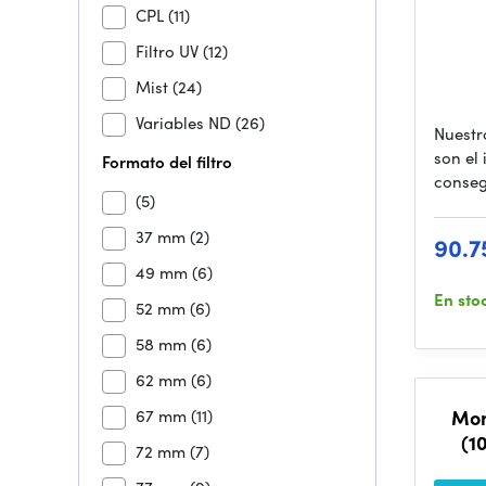
CPL
(11)
Filtro UV
(12)
Mist
(24)
Variables ND
(26)
Nuestr
son el
Formato del filtro
conseg
(5)
37 mm
(2)
90.7
49 mm
(6)
En sto
52 mm
(6)
58 mm
(6)
62 mm
(6)
67 mm
(11)
Mom
(1
72 mm
(7)