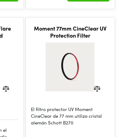
lare
Moment 77mm CineClear UV
ld
Protection Filter
El filtro protector UV Moment
CineClear de 77 mm utiliza cristal
alemán Schott B270
n el
adir