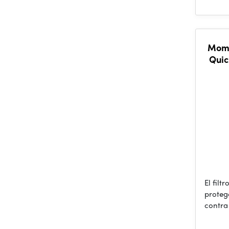
Mome
Quic
El filt
proteg
contra