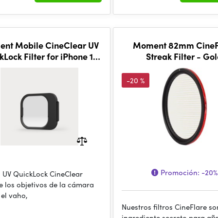
nt Mobile CineClear UV
Moment 82mm CineF
kLock Filter for iPhone 17
Streak Filter - Go
Pro
-20 %
Promoción:
-20%
ro UV QuickLock CineClear
e los objetivos de la cámara
 el vaho,
Nuestros filtros CineFlare so
ingrediente secreto para añ