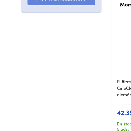
Mom
El fil
CineCle
alemán
42.3
En sto
5 uds.