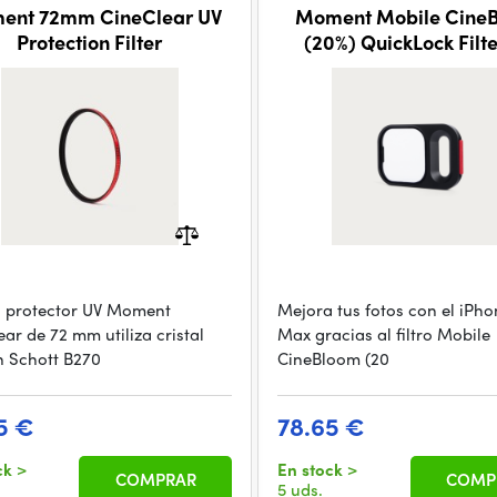
ent 72mm CineClear UV
Moment Mobile Cine
Protection Filter
(20%) QuickLock Filte
iPhone 17 Pro Ma
tro protector UV Moment
Mejora tus fotos con el iPho
ar de 72 mm utiliza cristal
Max gracias al filtro Mobile
 Schott B270
CineBloom (20
5 €
78.65 €
ck
>
En stock
>
COMPRAR
COMP
5 uds.