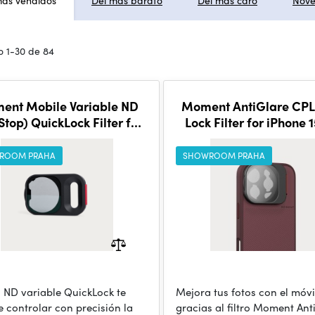
más vendidos
Del más barato
Del más caro
Nov
 1-30 de 84
ent Mobile Variable ND
Moment AntiGlare CPL
Stop) QuickLock Filter for
Lock Filter for iPhone 
iPhone 17 Pro
Pro / Pro Max
ROOM PRAHA
SHOWROOM PRAHA
ro ND variable QuickLock te
Mejora tus fotos con el móvi
e controlar con precisión la
gracias al filtro Moment Ant