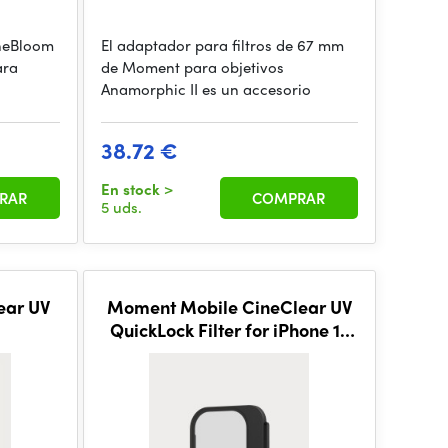
ineBloom
El adaptador para filtros de 67 mm
ara
de Moment para objetivos
Anamorphic II es un accesorio
38.72 €
En stock
>
RAR
COMPRAR
5 uds.
ear UV
Moment Mobile CineClear UV
QuickLock Filter for iPhone 17
Pro Max