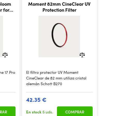
Bloom
Moment 82mm CineClear UV
r for
Protection Filter
x
ne 17 Pro
El filtro protector UV Moment
CineClear de 82 mm utiliza cristal
alemán Schott B270
42.35 €
RAR
En stock
5 uds.
COMPRAR