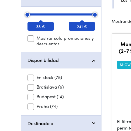
Los 
Mostrando
38 €
241 €
Mostrar solo promociones y
descuentos
Mom
(2-7 
Disponibilidad
SHOW
En stock
(75)
Bratislava
(6)
Budapest
(14)
Praha
(74)
El filt
Destinado a
permit