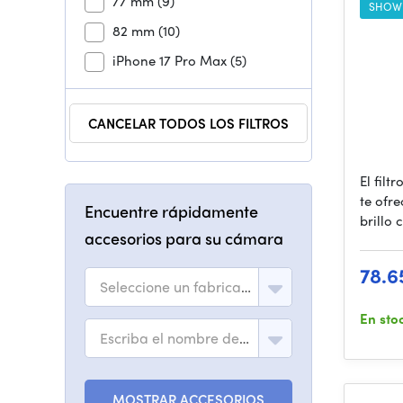
77 mm
(9)
SHOW
82 mm
(10)
iPhone 17 Pro Max
(5)
CANCELAR TODOS LOS FILTROS
El fil
te ofre
Encuentre rápidamente
brillo
accesorios para su cámara
78.6
Seleccione un fabricante
En sto
Escriba el nombre del modelo
MOSTRAR ACCESORIOS