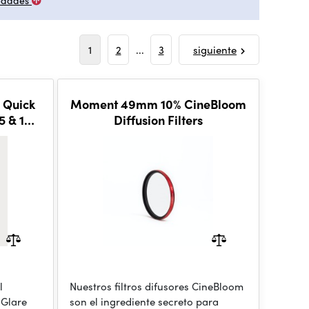
edades
1
2
...
3
siguiente
 Quick
Moment 49mm 10% CineBloom
15 & 16
Diffusion Filters
l
Nuestros filtros difusores CineBloom
iGlare
son el ingrediente secreto para