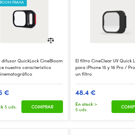
ROOM PRAHA
tro difusor QuickLock CineBloom
El filtro CineClear UV Quick 
ce nuestro característico
para iPhone 15 y 16 Pro / Pr
 cinematográfico
un filtro
5 €
48.4 €
En stock
>
ck
5 uds.
COMPRAR
COMP
5 uds.