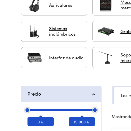
Mesa
Auriculares
mezc
Sistemas
Grab
inalámbricos
Sopo
Interfaz de audio
micr
Precio
Los 
Mostrando
0 €
15 000 €