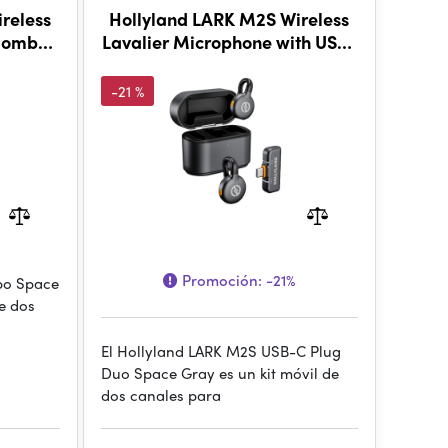
reless
Hollyland LARK M2S Wireless
 Combo
Lavalier Microphone with USB-
C Plug (Duo, Space Gray)
-21 %
Promoción:
-21%
bo Space
e dos
El Hollyland LARK M2S USB-C Plug
Duo Space Gray es un kit móvil de
dos canales para