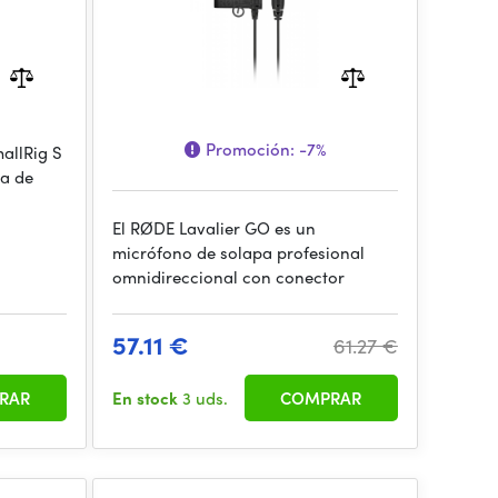
Promoción:
-7%
allRig S
ma de
El RØDE Lavalier GO es un
micrófono de solapa profesional
omnidireccional con conector
57.11 €
61.27 €
RAR
En stock
3 uds.
COMPRAR