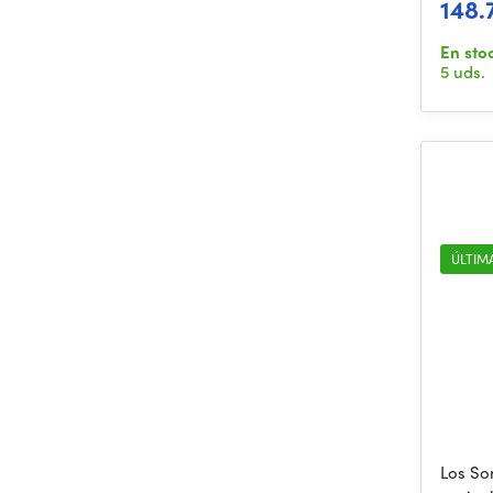
148.
En sto
5 uds.
ÚLTIM
Los So