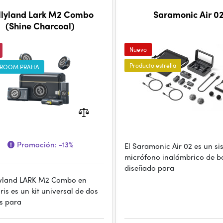
llyland Lark M2 Combo
Saramonic Air 0
(Shine Charcoal)
Nuevo
Producto estrella
ROOM PRAHA
Promoción:
-13%
El Saramonic Air 02 es un s
micrófono inalámbrico de bo
diseñado para
lyland LARK M2 Combo en
ris es un kit universal de dos
s para