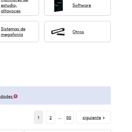
estudio,
Software
altavoces
Sistemas de
Otros
megafonía
edades
1
2
...
50
siguiente