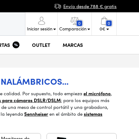
Envío desde 788 € gratis
0
0
Iniciar sesión
Comparación
0
€
RTAS
OUTLET
MARCAS
NALÁMBRICOS...
de calidad. Por supuesto, todo empieza
el micrófono
,
os para cámaras DSLR/DSLM
; para los equipos más
 de una mesa de control portátil y una grabadora,
 la leyenda
Sennheiser
en el ámbito de
sistemas
Monitores de