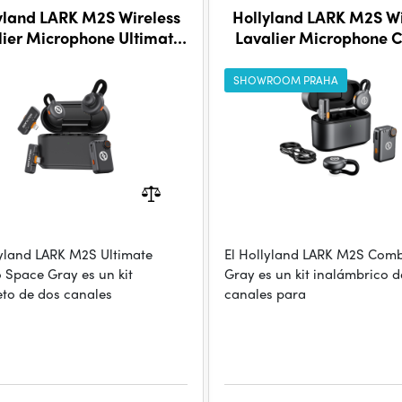
yland LARK M2S Wireless
Hollyland LARK M2S Wi
lier Microphone Ultimate
Lavalier Microphone
Combo Space Gray
Space Grey
SHOWROOM PRAHA
lyland LARK M2S Ultimate
El Hollyland LARK M2S Com
Space Gray es un kit
Gray es un kit inalámbrico d
to de dos canales
canales para