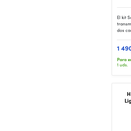
El kit
transm
dos ca
1 49
Para e
1 uds.
H
Li