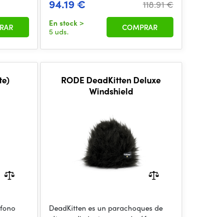
94.19 €
118.91 €
En stock
>
RAR
COMPRAR
5 uds.
te)
RODE DeadKitten Deluxe
Windshield
ófono
DeadKitten es un parachoques de