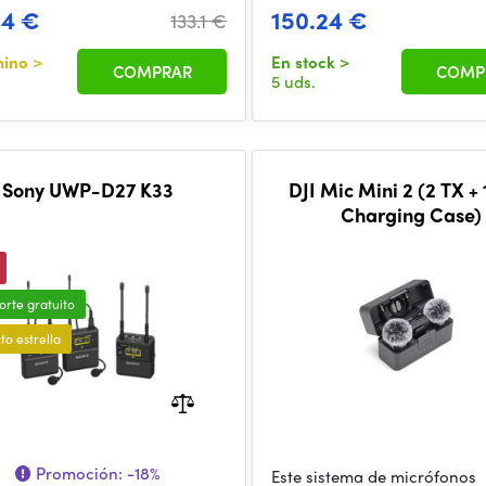
24 €
150.24 €
133.1 €
mino
>
En stock
>
COMPRAR
COMP
5 uds.
Sony UWP-D27 K33
DJI Mic Mini 2 (2 TX + 
Charging Case)
orte gratuito
to estrella
Promoción:
-18%
Este sistema de micrófonos