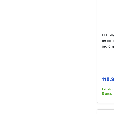
El Hol
en col
inalám
118.
En sto
5 uds.