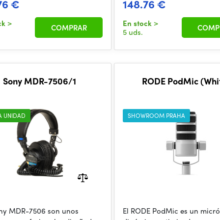
76 €
148.76 €
ck
>
En stock
>
COMPRAR
COMP
5 uds.
Sony MDR-7506/1
RODE PodMic (Whi
A UNIDAD
SHOWROOM PRAHA
ny MDR-7506 son unos
El RODE PodMic es un micr