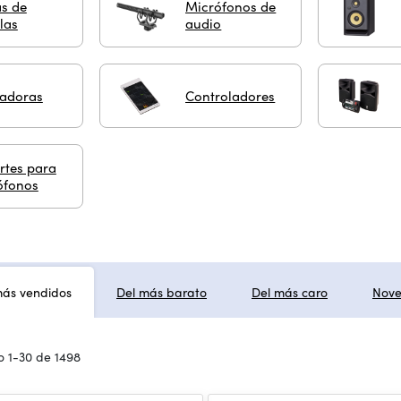
s de
Micrófonos de
las
audio
adoras
Controladores
rtes para
ófonos
más vendidos
Del más barato
Del más caro
Nov
 1-30 de 1498