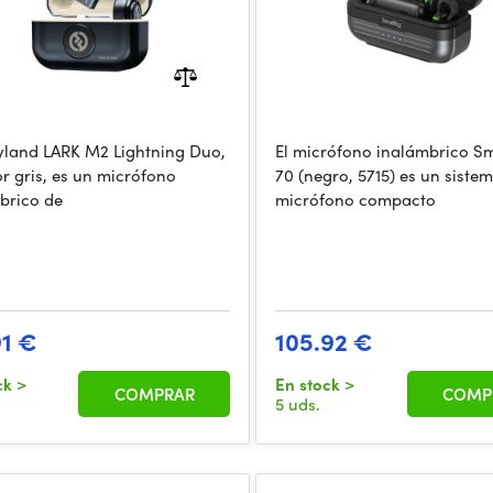
lyland LARK M2 Lightning Duo,
El micrófono inalámbrico Sm
or gris, es un micrófono
70 (negro, 5715) es un siste
brico de
micrófono compacto
91 €
105.92 €
ck
>
En stock
>
COMPRAR
COMP
5 uds.