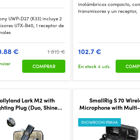
inalámbricos compacto, con
transmisores y un receptor,
 Sony UWP-D27 (K33) incluye 2
isores UTX-B40, 1 receptor de
nales
0.88 €
102.7 €
1 815 €
nviar
COMPRAR
En stock
4 uds.
COMP
ollyland Lark M2 with
SmallRig S 70 Wirel
ghting Plug (Duo, Shine
Microphone with Multi
Charcoal)
Compatibility (Black)
SHOWROOM PRAHA