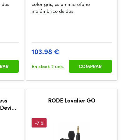
 dos
color gris, es un micrófono
inalámbrico de dos
103.98 €
RAR
En stock
2 uds.
COMPRAR
ess
RODE Lavalier GO
-Device
 5715
-7 %