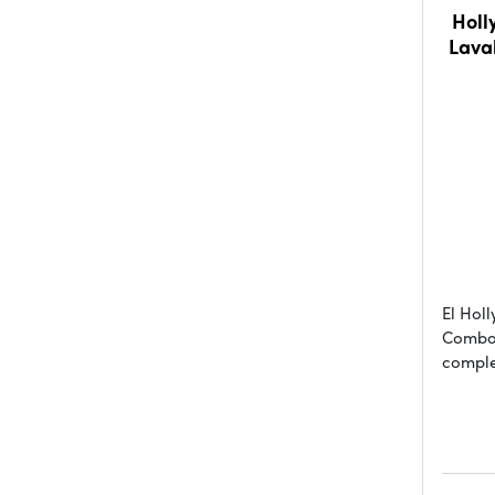
Holl
Lava
El Hol
Combo 
comple