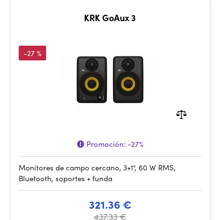
KRK GoAux 3
-27 %
Promoción:
-27%
Monitores de campo cercano, 3+1", 60 W RMS,
Bluetooth, soportes + funda
321.36 €
437.33 €