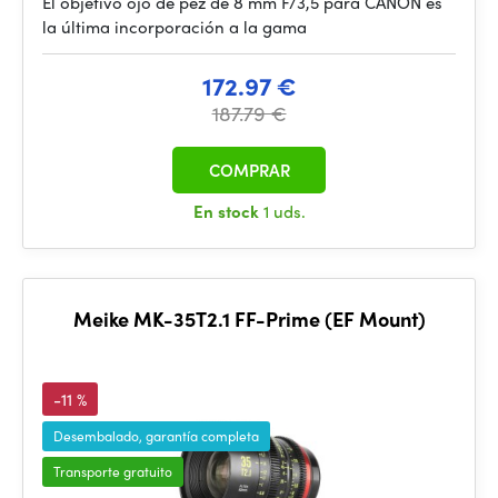
El objetivo ojo de pez de 8 mm F/3,5 para CANON es
la última incorporación a la gama
172.97 €
187.79 €
COMPRAR
En stock
1 uds.
Meike MK-35T2.1 FF-Prime (EF Mount)
-11 %
Desembalado, garantía completa
Transporte gratuito