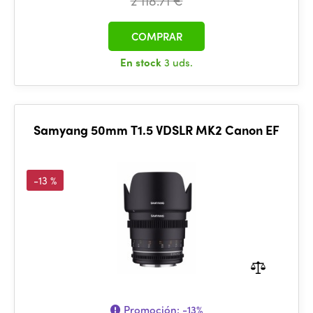
2 118.71 €
COMPRAR
En stock
3 uds.
Samyang 50mm T1.5 VDSLR MK2 Canon EF
-13 %
Promoción:
-13%