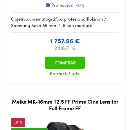
Promoción:
-17%
Objetivo cinematográfico profesionalRokinon /
Samyang Xeen 85 mm T1. 5 con montura
1 757.96 €
2 118.71 €
COMPRAR
En stock
3 uds.
Meike MK-16mm T2.5 FF Prime Cine Lens for
Full Frame EF
-9 %