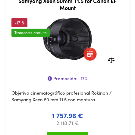
Samyang Xeen 50mm T1.5 for Canon EF
Mount
-17 %
Transporte gratuito
Promoción:
-17%
Objetivo cinematográfico profesional Rokinon /
Samyang Xeen 50 mm T1.5 con montura
1 757.96 €
2 118.71 €