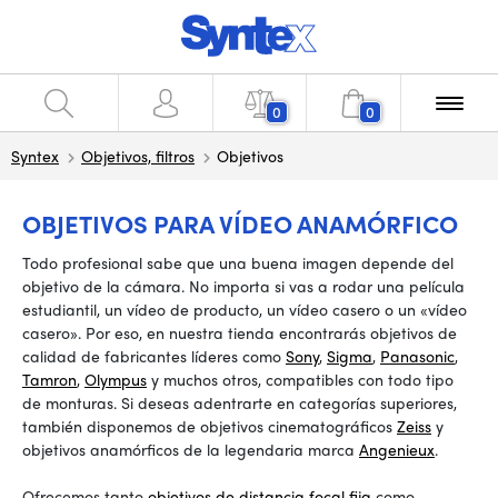
0
0
Syntex
Objetivos, filtros
Objetivos
OBJETIVOS PARA VÍDEO ANAMÓRFICO
Todo profesional sabe que una buena imagen depende del
objetivo de la cámara. No importa si vas a rodar una película
estudiantil, un vídeo de producto, un vídeo casero o
un «vídeo
casero».
Por eso, en nuestra tienda encontrarás objetivos de
calidad de fabricantes líderes como
Sony
,
Sigma
,
Panasonic
,
Tamron
,
Olympus
y muchos otros, compatibles con todo tipo
de monturas. Si deseas adentrarte en categorías superiores,
también disponemos de objetivos cinematográficos
Zeiss
y
objetivos anamórficos de la legendaria marca
Angenieux
.
Ofrecemos tanto
objetivos de distancia focal fija
como