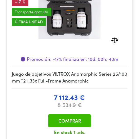
-17 %
Transporte gratuito
ÚLTIMA UNIDAD
Promoción:
-17%
finaliza en:
10d: 00h: 40m
Juego de objetivos VILTROX Anamorphic Series 25/100
mm T2 1,33x Full-Frame Anamorphic
7 112.43 €
8 534.9 €
COMPRAR
En stock
1 uds.