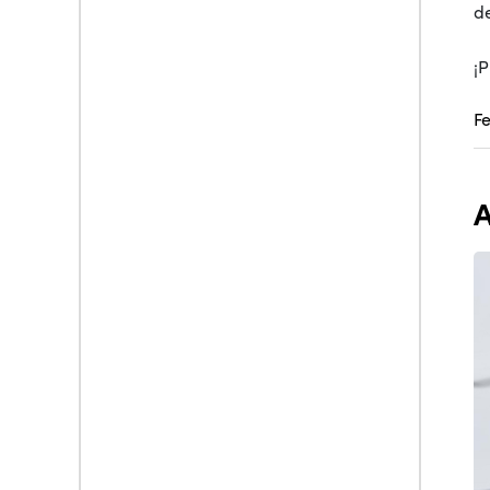
de
¡
F