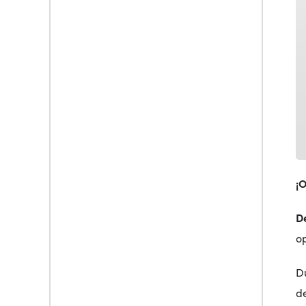
¡O
D
o
D
d