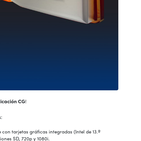
licación CG
!
:
on tarjetas gráficas integradas (Intel de 13.ª
iones SD, 720p y 1080i.