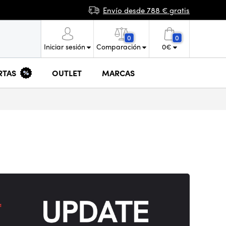
Envío desde 788 € gratis
0
0
Iniciar sesión
Comparación
0
€
RTAS
OUTLET
MARCAS