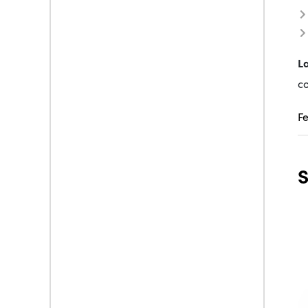
L
co
F
S