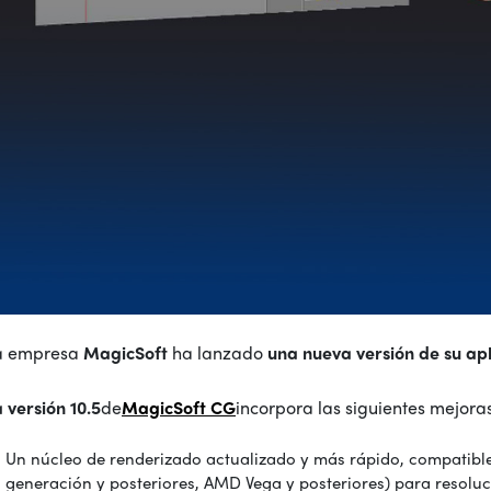
a empresa
MagicSoft
ha lanzado
una nueva versión de su ap
 versión 10.5
de
MagicSoft CG
incorpora las siguientes mejoras
Un núcleo de renderizado actualizado y más rápido, compatible c
generación y posteriores, AMD Vega y posteriores) para resoluc