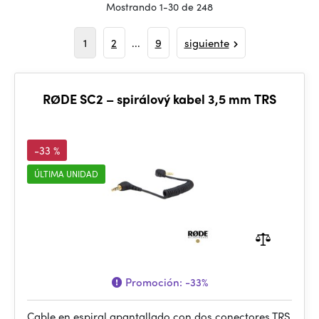
Mostrando 1-30 de 248
1
2
...
9
siguiente
RØDE SC2 – spirálový kabel 3,5 mm TRS
-33 %
ÚLTIMA UNIDAD
Promoción:
-33%
Cable en espiral apantallado con dos conectores TRS