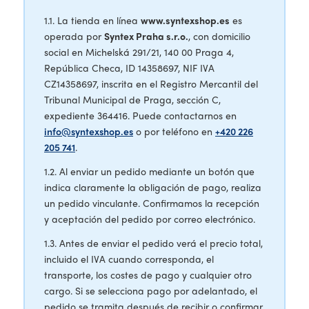
1.1. La tienda en línea
www.syntexshop.es
es
operada por
Syntex Praha s.r.o.
, con domicilio
social en Michelská 291/21, 140 00 Praga 4,
República Checa, ID 14358697, NIF IVA
CZ14358697, inscrita en el Registro Mercantil del
Tribunal Municipal de Praga, sección C,
expediente 364416. Puede contactarnos en
info@syntexshop.es
o por teléfono en
+420 226
205 741
.
1.2. Al enviar un pedido mediante un botón que
indica claramente la obligación de pago, realiza
un pedido vinculante. Confirmamos la recepción
y aceptación del pedido por correo electrónico.
1.3. Antes de enviar el pedido verá el precio total,
incluido el IVA cuando corresponda, el
transporte, los costes de pago y cualquier otro
cargo. Si se selecciona pago por adelantado, el
pedido se tramita después de recibir o confirmar