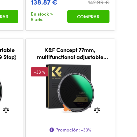
138.87 €
142.99 €
En stock
>
RAR
COMPRAR
5 uds.
riable
K&F Concept 77mm,
9 Stop)
multifunctional adjustable
black mist1/4&ND2~32, HD
-33 %
Promoción:
-33%