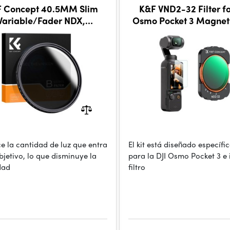
 Concept 40.5MM Slim
K&F VND2-32 Filter fo
Variable/Fader NDX,
Osmo Pocket 3 Magnet
ND2~ND400
Filter
e la cantidad de luz que entra
El kit está diseñado específ
bjetivo, lo que disminuye la
para la DJI Osmo Pocket 3 e 
dad
filtro