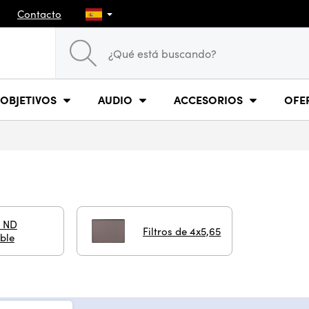
Contacto
OBJETIVOS
AUDIO
ACCESORIOS
OFE
o ND
Filtros de 4x5,65
ble