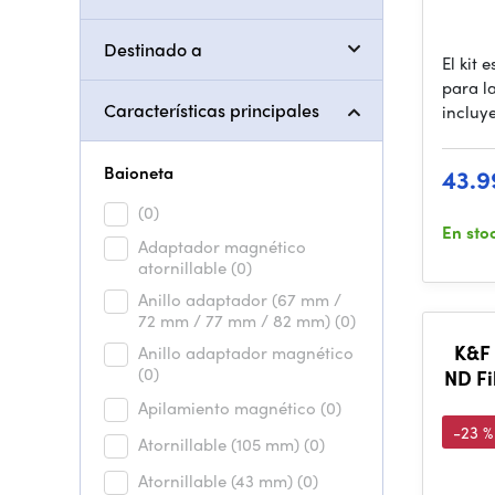
Destinado a
El kit
para l
Características principales
incluye 
Baioneta
43.9
(0)
En sto
Adaptador magnético
atornillable
(0)
Anillo adaptador (67 mm /
72 mm / 77 mm / 82 mm)
(0)
K&F
Anillo adaptador magnético
(0)
ND Fi
Apilamiento magnético
(0)
-23 %
Atornillable (105 mm)
(0)
Atornillable (43 mm)
(0)