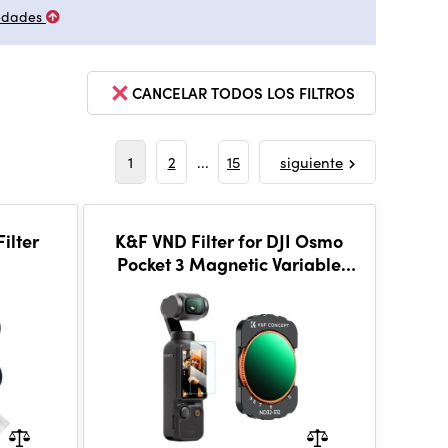
edades
CANCELAR TODOS LOS FILTROS
1
2
...
15
siguiente
ilter
K&F VND Filter for DJI Osmo
Pocket 3 Magnetic Variable
ND32-512 Neutral Density
Filter 28 Layer nano