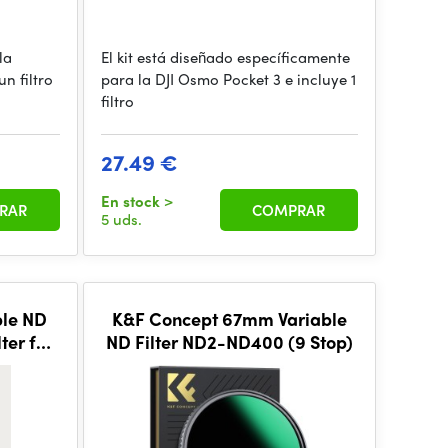
la
El kit está diseñado específicamente
n filtro
para la DJI Osmo Pocket 3 e incluye 1
filtro
27.49 €
En stock
>
RAR
COMPRAR
5 uds.
ble ND
K&F Concept 67mm Variable
ter for
ND Filter ND2-ND400 (9 Stop)