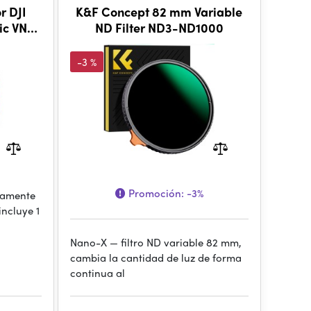
r DJI
K&F Concept 82 mm Variable
ic VND
ND Filter ND3-ND1000
-3 %
Promoción:
-3%
icamente
incluye 1
Nano-X — filtro ND variable 82 mm,
cambia la cantidad de luz de forma
continua al