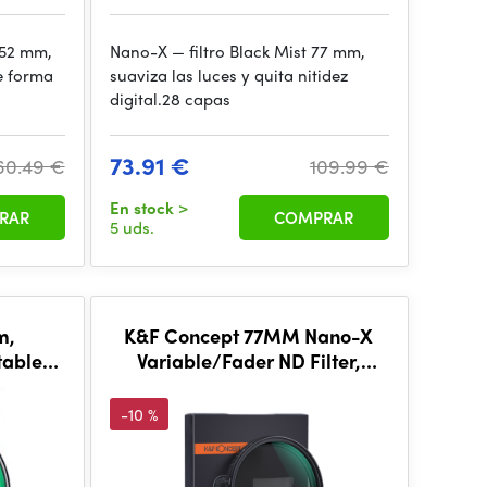
 52 mm,
Nano-X — filtro Black Mist 77 mm,
e forma
suaviza las luces y quita nitidez
digital.28 capas
73.91 €
60.49 €
109.99 €
En stock
>
RAR
COMPRAR
5 uds.
m,
K&F Concept 77MM Nano-X
table
Variable/Fader ND Filter,
2, HD
ND8~ND128, W/O Black Cross
-10 %