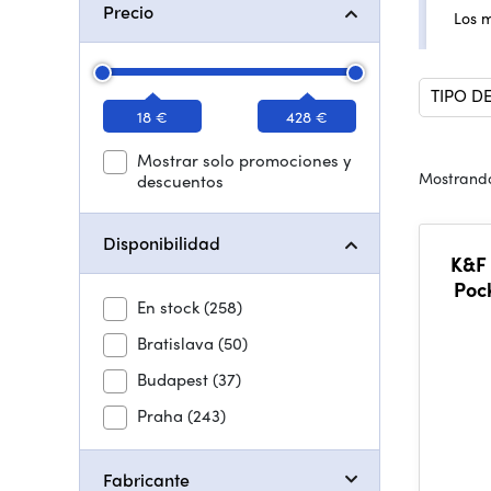
Precio
Los 
TIPO DE
18 €
428 €
Mostrar solo promociones y
Mostrando
descuentos
Disponibilidad
K&F 
Poc
En stock
(258)
ND2
Bratislava
(50)
Budapest
(37)
Praha
(243)
Fabricante