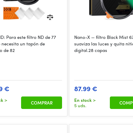
ND: Para este filtro ND de 77
Nano-X — filtro Black Mist 
 necesita un tapón de
suaviza las luces y quita nit
vo de 82
digital.28 capas
9 €
87.99 €
ck
>
En stock
>
COMPRAR
COMP
5 uds.