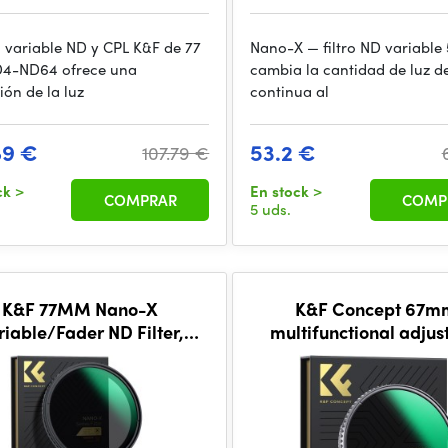
ro variable ND y CPL K&F de 77
Nano-X — filtro ND variable
4-ND64 ofrece una
cambia la cantidad de luz d
ión de la luz
continua al
89 €
53.2 €
107.79 €
ck
>
En stock
>
COMPRAR
COMP
5 uds.
K&F 77MM Nano-X
K&F Concept 67m
riable/Fader ND Filter,
multifunctional adjus
~ND32, W/O Black Cross
black mist1/4&ND2~3
th 3pcs cleaning cloths