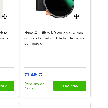
ck te
Nano-X — filtro ND variable 67 mm,
ión la
cambia la cantidad de luz de forma
continua al
71.49 €
Para enviar
RAR
COMPRAR
3 uds.