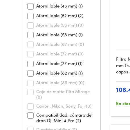
Atornillable (46 mm)
(1)
Atornillable (52 mm)
(2)
Atornillable (55 mm)
(0)
Atornillable (58 mm)
(1)
Atornillable (67 mm)
(0)
Atornillable (72 mm)
(0)
Filtro
Atornillable (77 mm)
(1)
mm Tru
capas 
Atornillable (82 mm)
(1)
Atornillable (86 mm)
(0)
106.
Caja de matte Tilta Mirage
(0)
En sto
Canon, Nikon, Sony, Fuji
(0)
Compatibilidad: cámara del
dron DJI Mini 4 Pro
(2)
Dioptría dividida
(0)