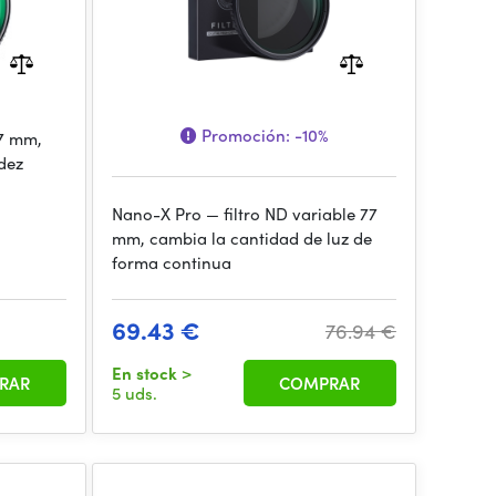
Promoción:
-10%
67 mm,
idez
Nano-X Pro — filtro ND variable 77
mm, cambia la cantidad de luz de
forma continua
69.43 €
76.94 €
En stock
>
RAR
COMPRAR
5 uds.