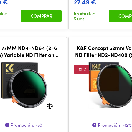
9 €
27.49 €
ck
>
En stock
>
COMPRAR
COMP
5 uds.
 77MM ND4-ND64 (2-6
K&F Concept 52mm Va
) Variable ND Filter and
ND Filter ND2-ND400 (
ircular Polarizing Filter 2
in 1 with 28 La
-12 %
Promoción:
-5%
Promoción:
-12%