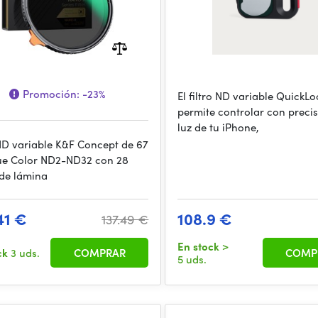
Promoción:
-23%
El filtro ND variable QuickLo
permite controlar con precis
luz de tu iPhone,
 ND variable K&F Concept de 67
e Color ND2-ND32 con 28
de lámina
41 €
108.9 €
137.49 €
En stock
>
ck
3 uds.
COMPRAR
COMP
5 uds.