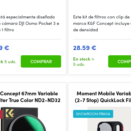
 está especialmente diseñado
Este kit de filtros con clip de 
a cámara DJI Osmo Pocket 3 e
marca K&F Concept incluye u
1 filtro
de densidad
9 €
28.59 €
En stock
>
ck
5 uds.
COMPRAR
COMP
5 uds.
 Concept 67mm Variable
Moment Mobile Varia
lter True Color ND2-ND32
(2-7 Stop) QuickLock Fil
iPhone 17 Pro
SHOWROOM PRAHA