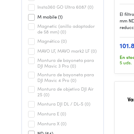
Insta360 GO Ultra 6087
(0)
El filt
M mobile
(1)
mm ND
Magnetic (anillo adaptador
reducc
de 58 mm)
(0)
Magnético
(0)
101.
MAVO LF, MAVO mark2 LF
(0)
En sto
Montura de bayoneta para
5 uds.
DJI Mavic 3 Pro
(0)
Montura de bayoneta para
DJI Mavic 4 Pro
(0)
Montura de objetivo DJI Air
2S
(0)
Va
Montura DJI DL / DL-S
(0)
ND2
wi
Montura E
(0)
Montura X
(0)
ND
(64)