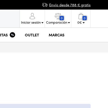
Envío desde 788 € gratis
0
0
Iniciar sesión
Comparación
0
€
RTAS
OUTLET
MARCAS