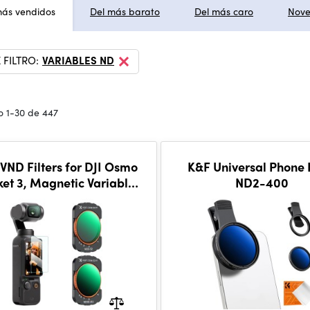
más vendidos
Del más barato
Del más caro
Nov
 FILTRO:
VARIABLES ND
 1-30 de 447
VND Filters for DJI Osmo
K&F Universal Phone F
ket 3, Magnetic Variable
ND2-400
-32 + ND32-512 Neutral
Density Filters 2