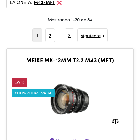
BAIONETA:
M43/MFT
Mostrando 1-30 de 84
1
2
...
3
siguiente
MEIKE MK-12MM T2.2 M43 (MFT)
-9 %
SHOWROOM PRAHA