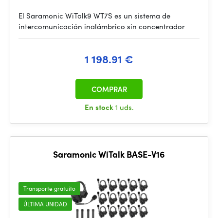
El Saramonic WiTalk9 WT7S es un sistema de
intercomunicación inalámbrico sin concentrador
1 198.91 €
COMPRAR
En stock
1 uds.
Saramonic WiTalk BASE-V16
Transporte gratuito
ÚLTIMA UNIDAD