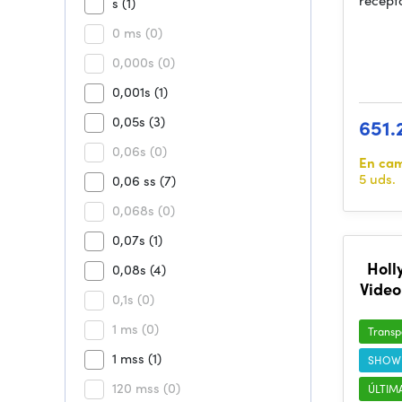
recept
s
(1)
0 ms
(0)
0,000s
(0)
0,001s
(1)
0,05s
(3)
651.
0,06s
(0)
En ca
5 uds.
0,06 ss
(7)
0,068s
(0)
0,07s
(1)
Holl
0,08s
(4)
Video
0,1s
(0)
1 ms
(0)
Transp
1 mss
(1)
SHOW
120 mss
(0)
ÚLTIM