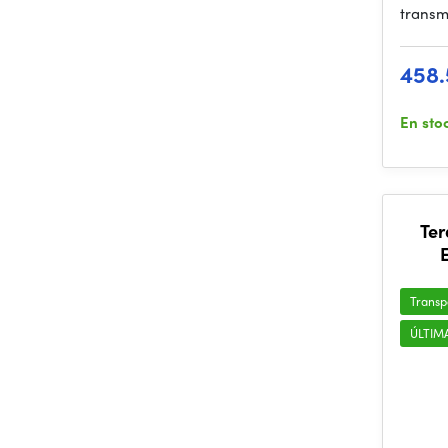
transm
458.
En sto
Te
Transp
ÚLTIM