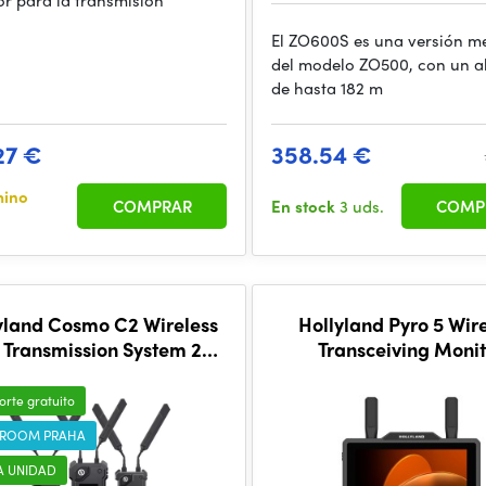
or para la transmisión
El ZO600S es una versión m
del modelo ZO500, con un a
de hasta 182 m
27 €
358.54 €
mino
COMPRAR
En stock
3 uds.
COMP
yland Cosmo C2 Wireless
Hollyland Pyro 5 Wir
 Transmission System 2TX
Transceiving Monit
& 1RX
orte gratuito
ROOM PRAHA
A UNIDAD