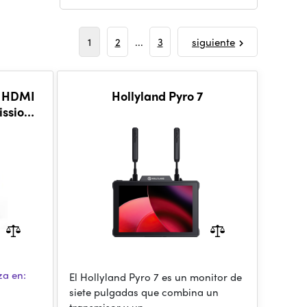
1
2
...
3
siguiente
& HDMI
Hollyland Pyro 7
ission
za en:
El Hollyland Pyro 7 es un monitor de
siete pulgadas que combina un