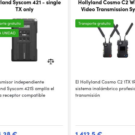
yland Syscom 421 - single
Hollyland Cosmo C2 Wi
TX only
Video Transmission S
Transmitter/Receiver
orte gratuito
Transporte gratuito
A UNIDAD
nsmisor independiente
El Hollyland Cosmo C2 1TX 1
and Syscom 421S amplía el
sistema inalámbrico profesi
a receptor compatible
transmisión
4.28 €
1 412.5 €