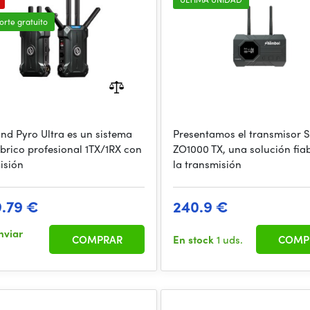
orte gratuito
and Pyro Ultra es un sistema
Presentamos el transmisor 
brico profesional 1TX/1RX con
ZO1000 TX, una solución fia
isión
la transmisión
9.79 €
240.9 €
nviar
COMPRAR
En stock
1 uds.
COMP