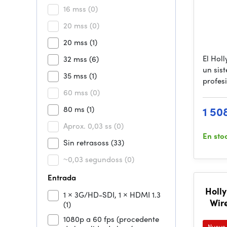
16 mss
(0)
20 mss
(0)
20 mss
(1)
El Hol
32 mss
(6)
un sis
35 mss
(1)
profes
60 mss
(0)
80 ms
(1)
1 50
Aprox. 0,03 ss
(0)
En sto
Sin retrasoss
(33)
~0,03 segundoss
(0)
Entrada
Holly
1 × 3G/HD-SDI, 1 × HDMI 1.3
Wir
(1)
1080p a 60 fps (procedente
Nuevo