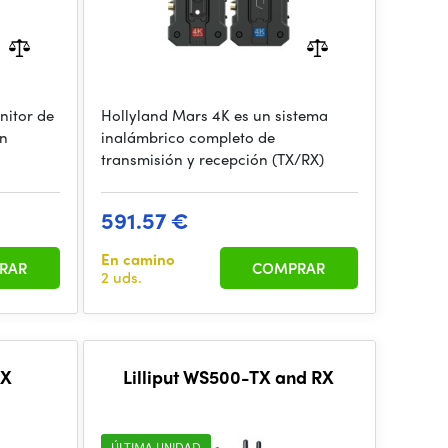
nitor de
Hollyland Mars 4K es un sistema
un
inalámbrico completo de
transmisión y recepción (TX/RX)
591.57 €
En camino
RAR
COMPRAR
2 uds.
TX
Lilliput WS500-TX and RX
ÚLTIMA UNIDAD