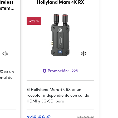
reless
Hollyland Mars 4K RX
ystem
 Kit
-22 %
Promoción:
-22%
RX es un
onal de
El Hollyland Mars 4K RX es un
receptor independiente con salida
HDMI y 3G-SDI para
246.66 €
317.92 €