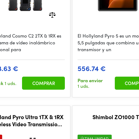
lyland Cosmo C2 2TX & 1RX es
El Hollyland Pyro 5 es un mo
tema de vídeo inalámbrico
5,5 pulgadas que combina 
ional para
transmisor y un
8.63 €
556.74 €
Para enviar
ck
1 uds.
COMPRAR
COMP
1 uds.
land Pyro Ultra 1TX & 1RX
Shimbol ZO1000 
eless Video Transmission
System
ÚLTIMA UNIDAD