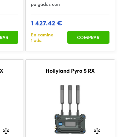
pulgadas con
1 427.42 €
En camino
RAR
COMPRAR
1 uds.
TX
Hollyland Pyro S RX