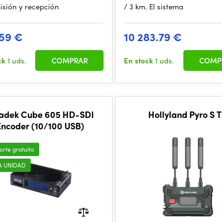
isión y recepción
/ 3 km. El sistema
59 €
10 283.79 €
ck
1 uds.
COMPRAR
En stock
1 uds.
COMP
radek Cube 605 HD-SDI
Hollyland Pyro S 
Encoder (10/100 USB)
orte gratuito
A UNIDAD