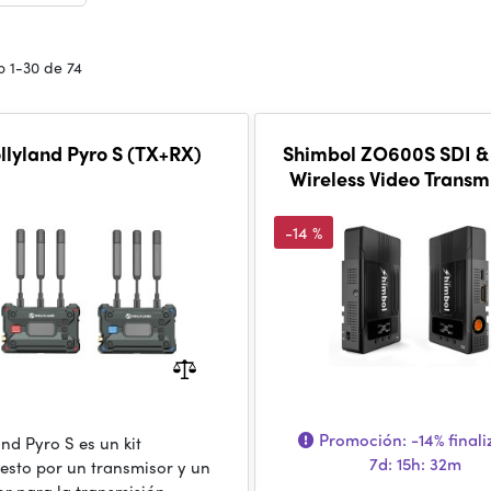
 1-30 de 74
llyland Pyro S (TX+RX)
Shimbol ZO600S SDI 
Wireless Video Transm
System
-14 %
Promoción:
-14%
finali
nd Pyro S es un kit
7d: 15h: 32m
sto por un transmisor y un