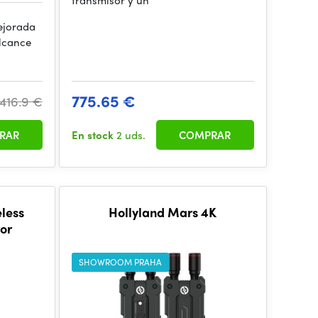
transmisor y un
ejorada
lcance
775.65 €
416.9 €
RAR
En stock
2 uds.
COMPRAR
eless
Hollyland Mars 4K
or
SHOWROOM PRAHA