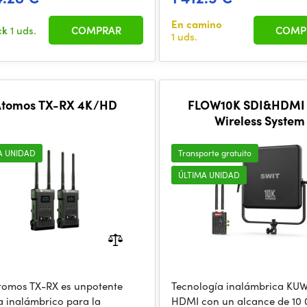
En camino
ck
1 uds.
COMPRAR
COMP
1 uds.
Atomos TX-RX 4K/HD
FLOW10K SDI&HDMI
Wireless System
A UNIDAD
Transporte gratuito
ÚLTIMA UNIDAD
 Atomos TX-RX es unpotente
Tecnología inalámbrica KUW
a inalámbrico para la
HDMI con un alcance de 10 