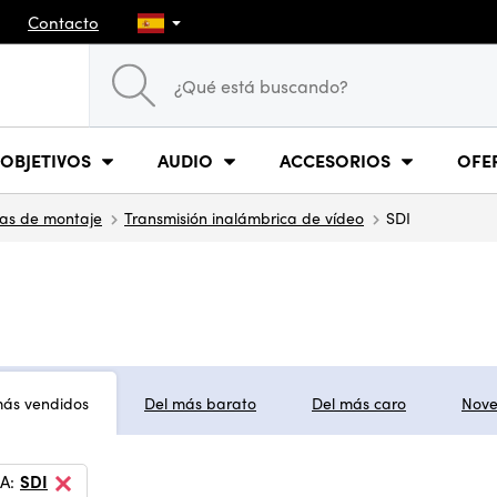
Contacto
OBJETIVOS
AUDIO
ACCESORIOS
OFE
las de montaje
Transmisión inalámbrica de vídeo
SDI
más vendidos
Del más barato
Del más caro
Nov
A:
SDI