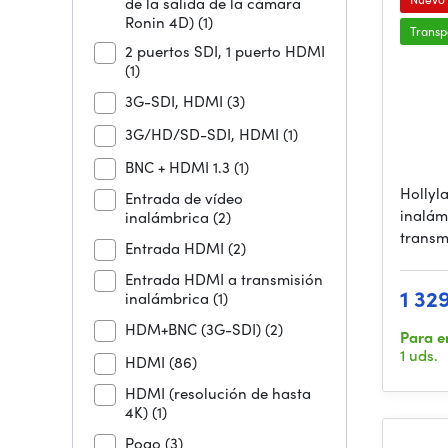
de la salida de la cámara
Ronin 4D)
(1)
Transp
2 puertos SDI, 1 puerto HDMI
(1)
3G-SDI, HDMI
(3)
3G/HD/SD-SDI, HDMI
(1)
BNC + HDMI 1.3
(1)
Hollyl
Entrada de vídeo
inalám
inalámbrica
(2)
transm
Entrada HDMI
(2)
Entrada HDMI a transmisión
1 32
inalámbrica
(1)
HDM+BNC (3G-SDI)
(2)
Para e
1 uds.
HDMI
(86)
HDMI (resolución de hasta
4K)
(1)
Pogo
(3)