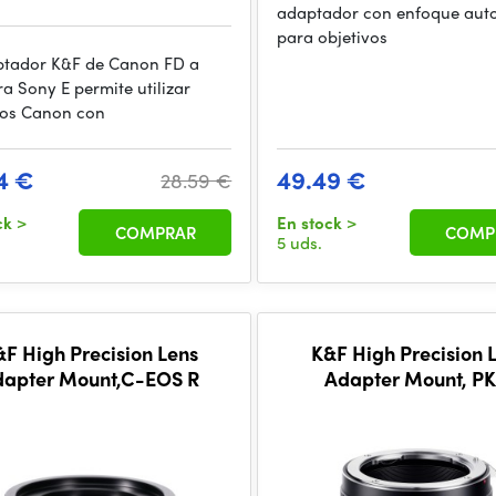
adaptador con enfoque aut
para objetivos
ptador K&F de Canon FD a
a Sony E permite utilizar
vos Canon con
4 €
49.49 €
28.59 €
ck
>
En stock
>
COMPRAR
COMP
5 uds.
F High Precision Lens
K&F High Precision 
dapter Mount,C-EOS R
Adapter Mount, PK