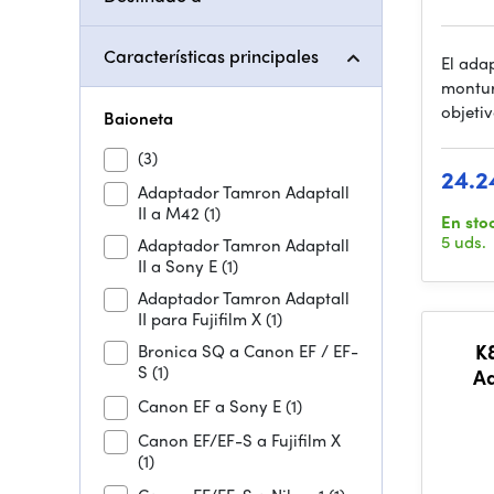
Características principales
El ada
montur
objeti
Baioneta
(3)
24.2
Adaptador Tamron Adaptall
II a M42
(1)
En sto
5 uds.
Adaptador Tamron Adaptall
II a Sony E
(1)
Adaptador Tamron Adaptall
II para Fujifilm X
(1)
K&
Bronica SQ a Canon EF / EF-
S
(1)
A
Canon EF a Sony E
(1)
Canon EF/EF-S a Fujifilm X
(1)