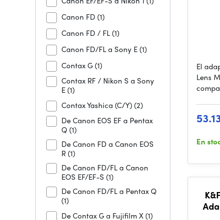
Canon EF/EF-S a Nikon 1
(1)
Canon FD
(1)
Canon FD / FL
(1)
Canon FD/FL a Sony E
(1)
Contax G
(1)
El ada
Lens M
Contax RF / Nikon S a Sony
compat
E
(1)
Contax Yashica (C/Y)
(2)
53.1
De Canon EOS EF a Pentax
Q
(1)
En sto
De Canon FD a Canon EOS
R
(1)
De Canon FD/FL a Canon
EOS EF/EF-S
(1)
De Canon FD/FL a Pentax Q
K&F
(1)
Ada
De Contax G a Fujifilm X
(1)
Mou