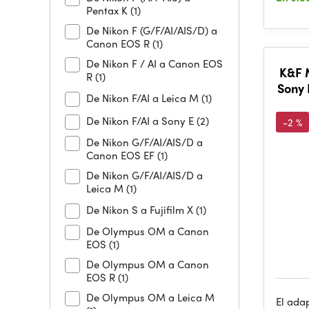
Pentax K
(1)
De Nikon F (G/F/AI/AIS/D) a
Canon EOS R
(1)
De Nikon F / AI a Canon EOS
K&F 
R
(1)
Sony
De Nikon F/AI a Leica M
(1)
De Nikon F/AI a Sony E
(2)
-2 %
De Nikon G/F/AI/AIS/D a
Canon EOS EF
(1)
De Nikon G/F/AI/AIS/D a
Leica M
(1)
De Nikon S a Fujifilm X
(1)
De Olympus OM a Canon
EOS
(1)
De Olympus OM a Canon
EOS R
(1)
De Olympus OM a Leica M
El ada