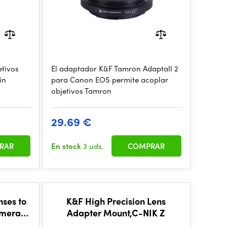
tivos
El adaptador K&F Tamron Adaptall 2
in
para Canon EOS permite acoplar
objetivos Tamron
29.69 €
RAR
En stock
3 uds.
COMPRAR
nses to
K&F High Precision Lens
amera
Adapter Mount,C-NIK Z