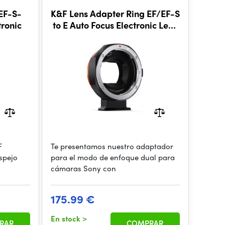
EF-S-
K&F Lens Adapter Ring EF/EF-S
tronic
to E Auto Focus Electronic Lens
Adapter
F
Te presentamos nuestro adaptador
spejo
para el modo de enfoque dual para
cámaras Sony con
175.99 €
En stock
>
RAR
COMPRAR