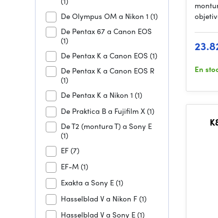
(1)
montur
De Olympus OM a Nikon 1
(1)
objeti
De Pentax 67 a Canon EOS
(1)
23.8
De Pentax K a Canon EOS
(1)
En sto
De Pentax K a Canon EOS R
(1)
De Pentax K a Nikon 1
(1)
De Praktica B a Fujifilm X
(1)
K&
De T2 (montura T) a Sony E
(1)
EF
(7)
EF-M
(1)
Exakta a Sony E
(1)
Hasselblad V a Nikon F
(1)
Hasselblad V a Sony E
(1)