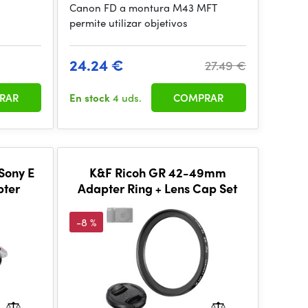
Canon FD a montura M43 MFT
permite utilizar objetivos
24.24 €
27.49 €
RAR
En stock
4 uds.
COMPRAR
Sony E
K&F Ricoh GR 42-49mm
ter
Adapter Ring + Lens Cap Set
-8 %