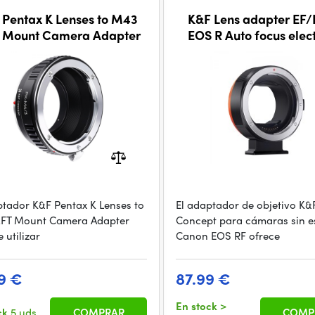
 Pentax K Lenses to M43
K&F Lens adapter EF/
 Mount Camera Adapter
EOS R Auto focus elec
ptador K&F Pentax K Lenses to
El adaptador de objetivo K&
FT Mount Camera Adapter
Concept para cámaras sin e
 utilizar
Canon EOS RF ofrece
9 €
87.99 €
En stock
>
ck
5 uds.
COMPRAR
COMP