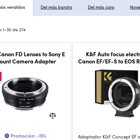
más vendidos
Del más barato
Del más caro
Nov
 1-30 de 274
anon FD Lenses to Sony E
K&F Auto focus elect
ount Camera Adapter
Canon EF/EF-S to EOS R
with Caps
Promoción:
-15%
Adaptador K&F Concept EF a