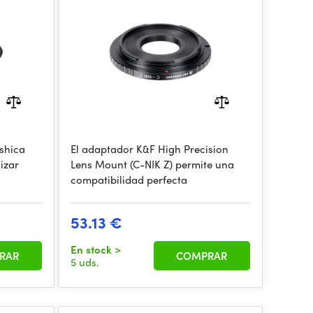
shica
El adaptador K&F High Precision
izar
Lens Mount (C-NIK Z) permite una
compatibilidad perfecta
53.13 €
En stock
>
RAR
COMPRAR
5 uds.