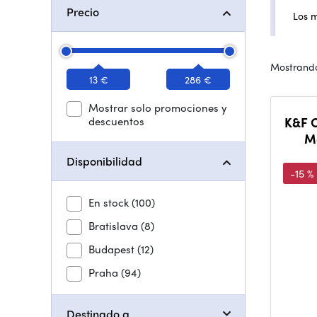
Precio
Los 
Mostrando
13 €
286 €
Mostrar solo promociones y
descuentos
K&F C
M
Disponibilidad
-15 %
En stock
(100)
Bratislava
(8)
Budapest
(12)
Praha
(94)
Destinado a