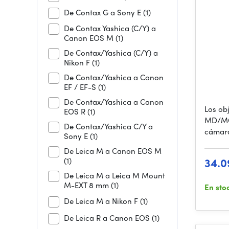
M
De Contax G a Sony E
(1)
De Contax Yashica (C/Y) a
Canon EOS M
(1)
De Contax/Yashica (C/Y) a
Nikon F
(1)
De Contax/Yashica a Canon
EF / EF-S
(1)
De Contax/Yashica a Canon
Los ob
EOS R
(1)
MD/MC 
De Contax/Yashica C/Y a
cámara
Sony E
(1)
De Leica M a Canon EOS M
34.0
(1)
De Leica M a Leica M Mount
M-EXT 8 mm
(1)
En sto
De Leica M a Nikon F
(1)
De Leica R a Canon EOS
(1)