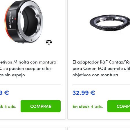
irrorless Cameras for
jetivos Minolta con montura
El adaptador K&F Contax/Ya
se pueden acoplar a las
para Canon EOS permite util
s sin espejo
objetivos con montura
9 €
32.99 €
ck
5 uds.
COMPRAR
En stock
4 uds.
COMP