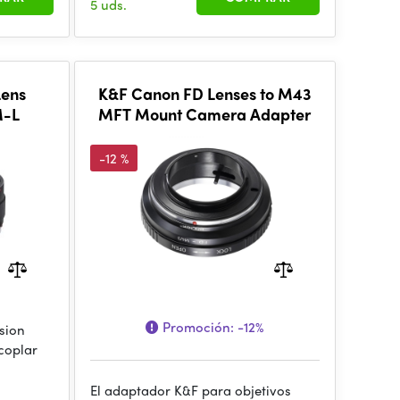
5 uds.
Lens
K&F Canon FD Lenses to M43
M-L
MFT Mount Camera Adapter
-12 %
Promoción:
-12%
sion
coplar
El adaptador K&F para objetivos