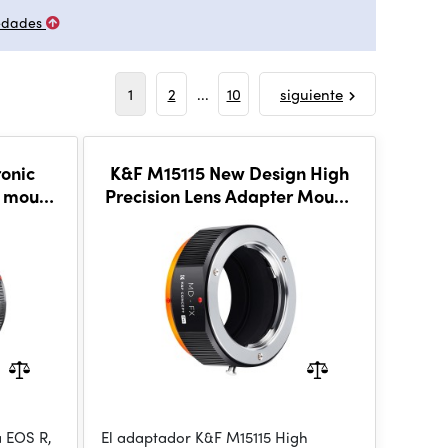
edades
1
2
...
10
siguiente
ronic
K&F M15115 New Design High
 mount,
Precision Lens Adapter Mount,
MD-FX
 EOS R,
El adaptador K&F M15115 High