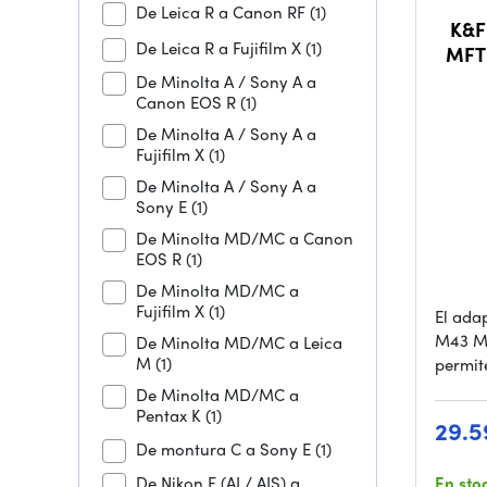
De Leica R a Canon RF
(1)
K&F
De Leica R a Fujifilm X
(1)
MFT
De Minolta A / Sony A a
Canon EOS R
(1)
De Minolta A / Sony A a
Fujifilm X
(1)
De Minolta A / Sony A a
Sony E
(1)
De Minolta MD/MC a Canon
EOS R
(1)
De Minolta MD/MC a
Fujifilm X
(1)
El ada
M43 M
De Minolta MD/MC a Leica
M
(1)
permite
De Minolta MD/MC a
Pentax K
(1)
29.5
De montura C a Sony E
(1)
De Nikon F (AI / AIS) a
En sto