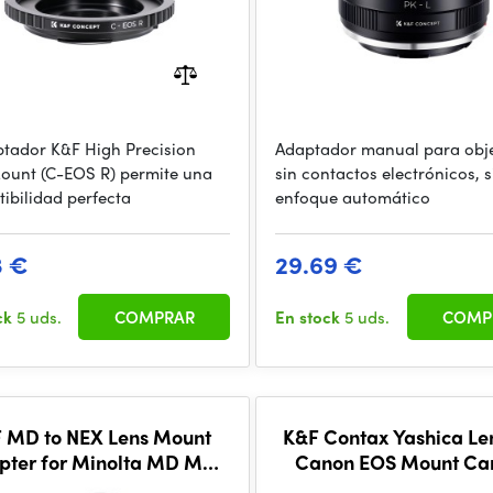
ptador K&F High Precision
Adaptador manual para obje
ount (C-EOS R) permite una
sin contactos electrónicos, s
ibilidad perfecta
enfoque automático
3 €
29.69 €
ck
5 uds.
COMPRAR
En stock
5 uds.
COMP
 MD to NEX Lens Mount
K&F Contax Yashica Le
pter for Minolta MD MC
Canon EOS Mount C
nt Lens to NEX E Mount
Adapter