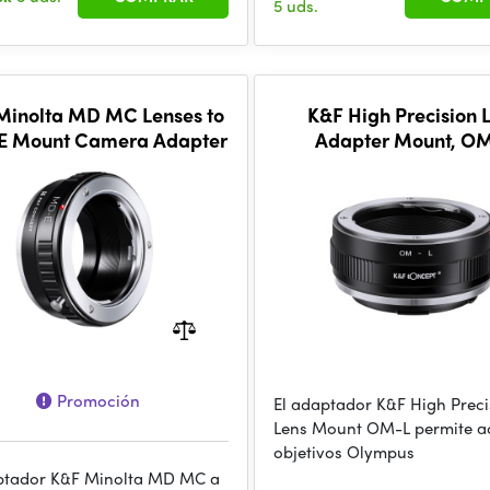
5 uds.
Minolta MD MC Lenses to
K&F High Precision 
 E Mount Camera Adapter
Adapter Mount, O
Promoción
El adaptador K&F High Preci
Lens Mount OM-L permite a
objetivos Olympus
ptador K&F Minolta MD MC a