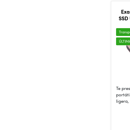
Exa
SSD 
Transp
ÚLTIM
Te pre
portát
ligera,