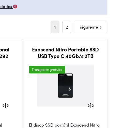
edades
1
2
siguiente
onal
Exascend Nitro Portable SSD
6292
USB Type C 40Gb/s 2TB
Transporte gratuito
al
El disco SSD portátil Exascend Nitro