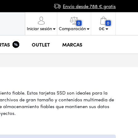
Envío desde 788 € gratis
0
0
Iniciar sesión
Comparación
0
€
RTAS
OUTLET
MARCAS
to fiable. Estas tarjetas SSD son ideales para la
on archivos de gran tamaño y contenidos multimedia de
 de almacenamiento fiables que mantienen sus datos
oyectos.