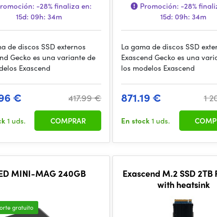
romoción:
-28%
finaliza en:
Promoción:
-28%
finali
15d: 09h: 34m
15d: 09h: 34m
a de discos SSD externos
La gama de discos SSD exte
nd Gecko es una variante de
Exascend Gecko es una vari
delos Exascend
los modelos Exascend
96 €
871.19 €
417.99 €
1 2
ck
1 uds.
COMPRAR
En stock
1 uds.
COMP
ED MINI-MAG 240GB
Exascend M.2 SSD 2TB 
with heatsink
orte gratuito