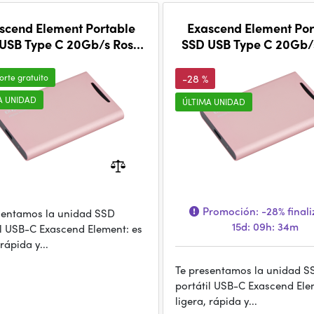
scend Element Portable
Exascend Element Por
USB Type C 20Gb/s Rose
SSD USB Type C 20Gb/
Gold 4TB
Gold 1TB
orte gratuito
-28 %
A UNIDAD
ÚLTIMA UNIDAD
Promoción:
-28%
finali
sentamos la unidad SSD
15d: 09h: 34m
il USB-C Exascend Element: es
 rápida y...
Te presentamos la unidad S
portátil USB-C Exascend Ele
ligera, rápida y...