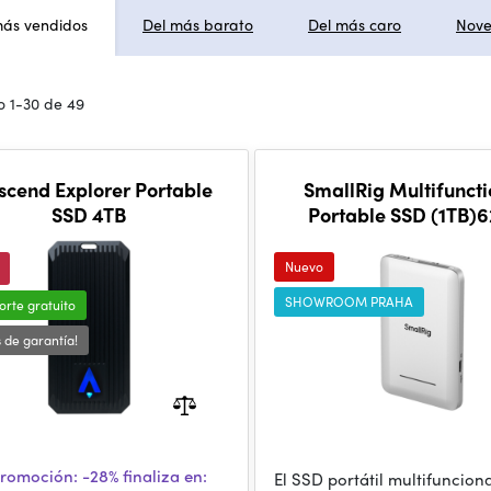
más vendidos
Del más barato
Del más caro
Nov
 1-30 de 49
scend Explorer Portable
SmallRig Multifuncti
SSD 4TB
Portable SSD (1TB)
Nuevo
SHOWROOM PRAHA
orte gratuito
s de garantía!
romoción:
-28%
finaliza en:
El SSD portátil multifuncion