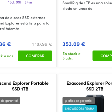
15d: 09h: 34m
SmallRig de 1 TB es una solu
«todo en uno» de
ma de discos SSD externos
d Explorer está lista para la
ra! Además
36 €
353.09 €
1 187.99 €
En stock
>
ck
4 uds.
COMPRAR
COMP
5 uds.
scend Explorer Portable
Exascend Explorer Po
SSD 1TB
SSD 2TB
s de garantía!
¡5 años de garantía!
SHOWROOM PRAHA