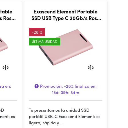
table
Exascend Element Portable
s Rose
SSD USB Type C 20Gb/s Rose
Gold 2TB
-28 %
ÚLTIMA UNIDAD
za en:
Promoción:
-28%
finaliza en:
15d: 09h: 34m
SD
Te presentamos la unidad SSD
ment: es
portátil USB-C Exascend Element: es
ligera, rápida y...