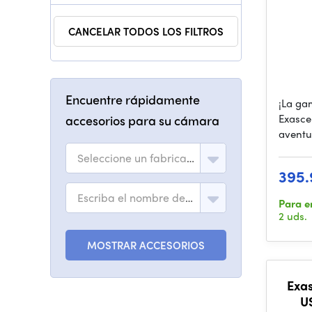
CANCELAR TODOS LOS FILTROS
Encuentre rápidamente
¡La ga
Exascen
accesorios para su cámara
aventu
Seleccione un fabricante
395.
Escriba el nombre del modelo
Para e
2 uds.
MOSTRAR ACCESORIOS
Exas
U