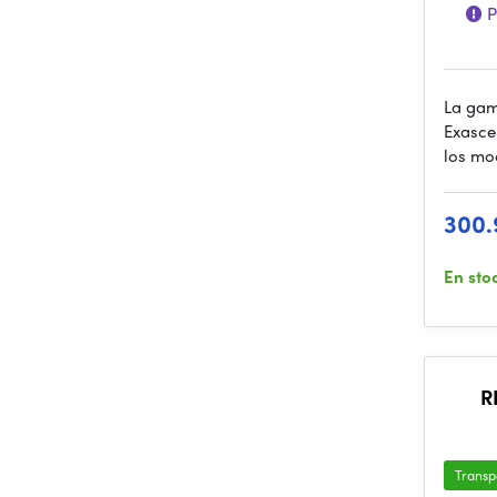
P
La gam
Exasce
los mo
300.
En sto
R
Transp