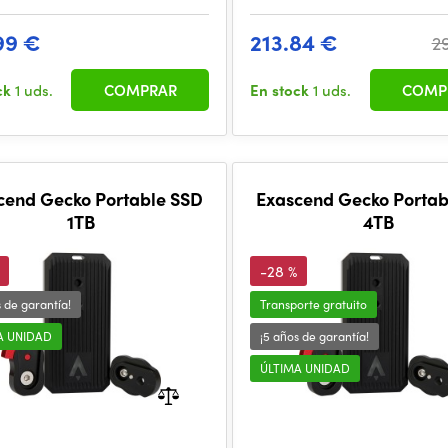
99 €
213.84 €
2
ck
1 uds.
COMPRAR
En stock
1 uds.
COMP
cend Gecko Portable SSD
Exascend Gecko Portab
1TB
4TB
-28 %
s de garantía!
Transporte gratuito
A UNIDAD
¡5 años de garantía!
ÚLTIMA UNIDAD