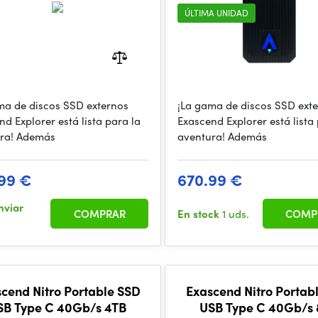
ÚLTIMA UNIDAD
ma de discos SSD externos
¡La gama de discos SSD ext
d Explorer está lista para la
Exascend Explorer está lista
ra! Además
aventura! Además
99 €
670.99 €
nviar
COMPRAR
En stock
1 uds.
COMP
cend Nitro Portable SSD
Exascend Nitro Portab
SB Type C 40Gb/s 4TB
USB Type C 40Gb/s