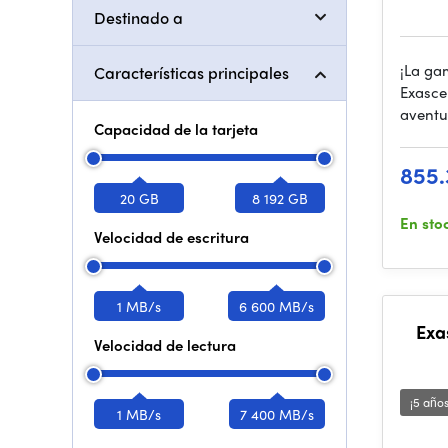
Destinado a
¡La ga
Características principales
Exascen
aventu
Capacidad de la tarjeta
855.
20 GB
8 192 GB
En sto
Velocidad de escritura
1 MB/s
6 600 MB/s
Exa
Velocidad de lectura
¡5 año
1 MB/s
7 400 MB/s