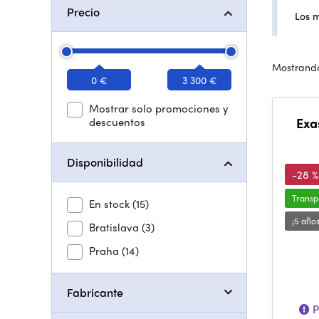
Precio
Los 
Mostrando
0 €
3 300 €
Mostrar solo promociones y
descuentos
Exa
Disponibilidad
-28 %
Transp
En stock
(15)
¡5 año
Bratislava
(3)
Praha
(14)
Fabricante
P