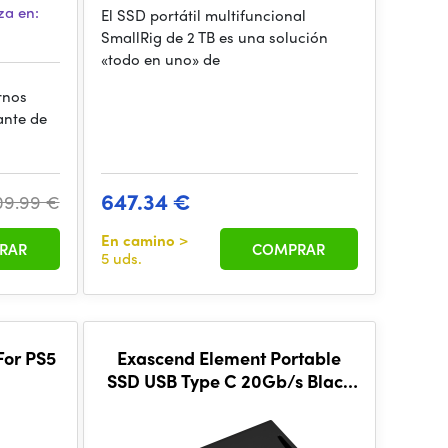
za en:
El SSD portátil multifuncional
SmallRig de 2 TB es una solución
«todo en uno» de
rnos
ante de
647.34 €
09.99 €
En camino
>
RAR
COMPRAR
5 uds.
For PS5
Exascend Element Portable
SSD USB Type C 20Gb/s Black
1TB