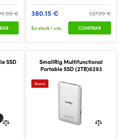
380.15 €
96.99 €
527.99 €
RAR
En stock
1 uds.
COMPRAR
le SSD
SmallRig Multifunctional
Portable SSD (2TB)6293
Nuevo