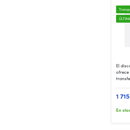
Transp
ÚLTIM
El dis
ofrece
transf
1 71
En sto