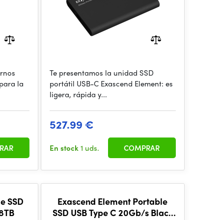
ernos
Te presentamos la unidad SSD
 para la
portátil USB-C Exascend Element: es
ligera, rápida y...
527.99 €
RAR
En stock
1 uds.
COMPRAR
le SSD
Exascend Element Portable
 8TB
SSD USB Type C 20Gb/s Black