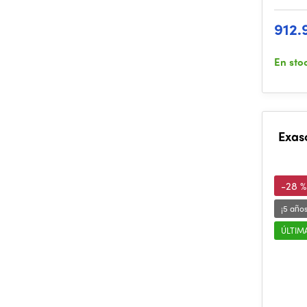
912.
En sto
Exas
-28 %
¡5 año
ÚLTIM