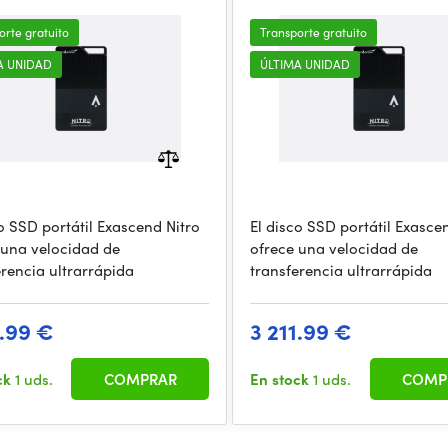
orte gratuito
Transporte gratuito
A UNIDAD
ÚLTIMA UNIDAD
co SSD portátil Exascend Nitro
El disco SSD portátil Exasce
 una velocidad de
ofrece una velocidad de
erencia ultrarrápida
transferencia ultrarrápida
5.99 €
3 211.99 €
ck
1 uds.
COMPRAR
En stock
1 uds.
COMP