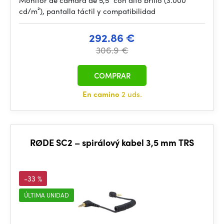
Monitor de cámara de 5,5" con alto brillo (3.000
cd/m²), pantalla táctil y compatibilidad
292.86 €
306.9 €
COMPRAR
En camino
2 uds.
RØDE SC2 – spirálový kabel 3,5 mm TRS
-33 %
ÚLTIMA UNIDAD