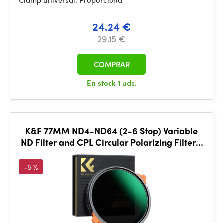
Clamp universal. Proporciona
24.24 €
29.15 €
COMPRAR
En stock
1 uds.
K&F 77MM ND4-ND64 (2-6 Stop) Variable
ND Filter and CPL Circular Polarizing Filter 2
in 1 with 28 La
-5 %