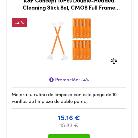
K&F Concept 10Pcs Double-Headed
Cleaning Stick Set, CMOS Full Frame
Cleaning Stick 24mm Cleaning Cloth Sticks
Set
-4 %
Promoción:
-4%
Mejora tu rutina de limpieza con este juego de 10
varillas de limpieza de doble punta,
15.16 €
15.83 €