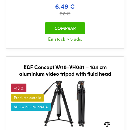
6.49 €
22 €
COMPRAR
En stock
> 5 uds.
K&F Concept VA18+VH081 – 184 cm
aluminium video tripod with fluid head
-13 %
Producto estrella
SHOWROOM PRAHA