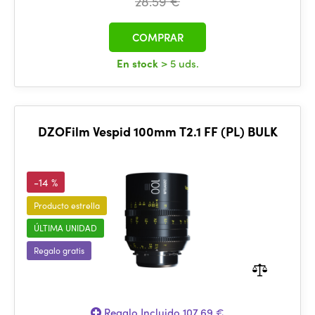
28.59 €
COMPRAR
En stock
> 5 uds.
DZOFilm Vespid 100mm T2.1 FF (PL) BULK
-14 %
Producto estrella
ÚLTIMA UNIDAD
Regalo gratis
Regalo Incluido 107.69 €