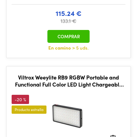
115.24 €
133.1 €
COMPRAR
En camino
> 5 uds.
Viltrox Weeylite RB9 RGBW Portable and
Functional Full Color LED Light Chargeable
and Dimmable
-20 %
Producto estrella