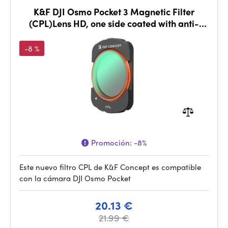
K&F DJI Osmo Pocket 3 Magnetic Filter
(CPL)Lens HD, one side coated with anti-
reflection green film
-8 %
Promoción:
-8%
Este nuevo filtro CPL de K&F Concept es compatible
con la cámara DJI Osmo Pocket
20.13 €
21.99 €