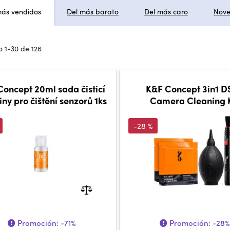
más vendidos
Del más barato
Del más caro
Nov
 1-30 de 126
oncept 20ml sada čisticí
K&F Concept 3in1 D
iny pro čištění senzorů 1ks
Camera Cleaning K
-28 %
Promoción:
-71%
Promoción:
-28%