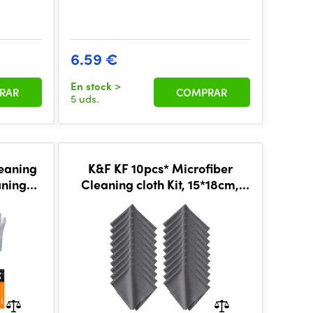
6.59 €
En stock
>
RAR
COMPRAR
5 uds.
eaning
K&F KF 10pcs* Microfiber
aning
Cleaning cloth Kit, 15*18cm,
Gray, Dry, in OPP bag