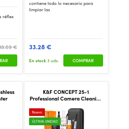
contiene todo lo necesario para
limpiar las
 réflex
33.28 €
18.69 €
RAR
En stock
3 uds.
COMPRAR
shless
K&F CONCEPT 25-1
ter
Professional Camera Cleaning
Kit for DSLR Cameras with
APS-C Sensor Cleaning Sw
Nuevo
ÚLTIMA UNIDAD