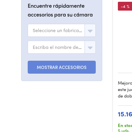
Sti
Encuentre rápidamente
-4 %
accesorios para su cámara
Seleccione un fabricante
Escriba el nombre del modelo
MOSTRAR ACCESORIOS
Mejora
este ju
de dob
15.1
En sto
5 uds.