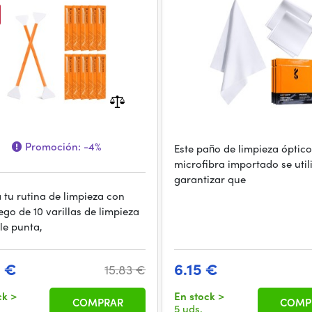
ck 24mm Cleaning Cloth
Sticks Set
Promoción:
-4%
Este paño de limpieza óptic
microfibra importado se util
garantizar que
 tu rutina de limpieza con
ego de 10 varillas de limpieza
le punta,
6 €
6.15 €
15.83 €
ck
>
En stock
>
COMPRAR
COMP
5 uds.