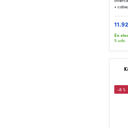
interc
+ cabe
11.9
En sto
5 uds.
K
-8 %