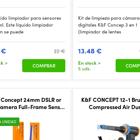
quido limpiador para sensores
Kit de limpieza para cámaras
l. Este líquido limpiador
digitales K&F Concep 3 en 1
n se puede
(limpiador de lentes
 €
13.48 €
22 €
ck
>
En stock
>
COMPRAR
COMP
5 uds.
 Concept 24mm DSLR or
K&F CONCEPT 12-1 Bru
amera Full-Frame Sensor
Compressed Air Dus
eaning Swab Kit*10pcs
A UNIDAD