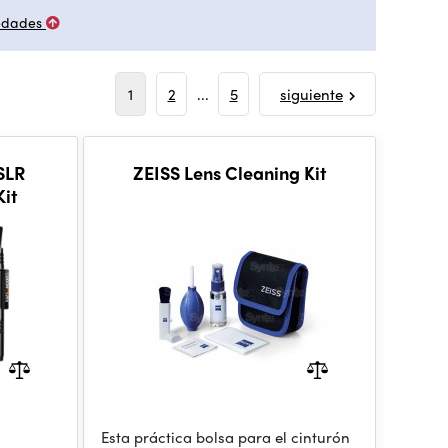
edades
1
2
...
5
siguiente
SLR
ZEISS Lens Cleaning Kit
it
Esta práctica bolsa para el cinturón