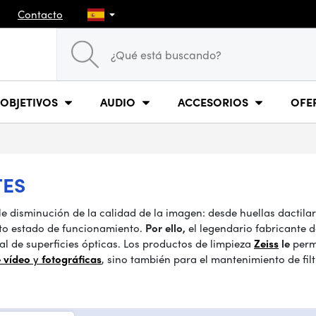
Contacto
OBJETIVOS
AUDIO
ACCESORIOS
OFE
TES
le disminución de la calidad de la imagen: desde huellas dactilar
cto estado de funcionamiento.
Por ello,
el legendario fabricante 
l de superficies ópticas. Los productos de limpieza
Zeiss
le
perm
 vídeo
y
fotográficas
, sino también para el mantenimiento de fil