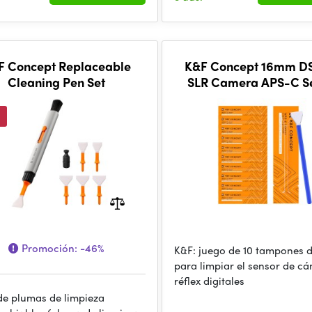
F Concept Replaceable
K&F Concept 16mm DSLR or
Cleaning Pen Set
SLR Camera APS-C S
Cleaning Swab Kit *
Promoción:
-46%
K&F: juego de 10 tampones 
para limpiar el sensor de c
réflex digitales
de plumas de limpieza