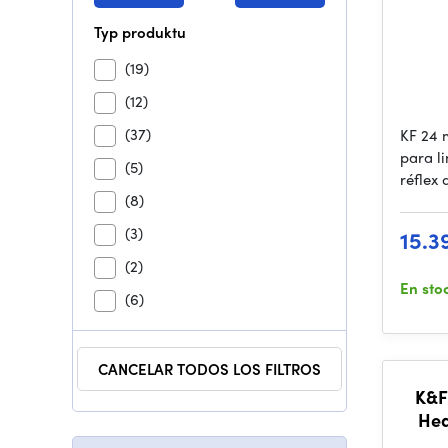
Typ produktu
(19)
(12)
(37)
KF 24 
para l
(5)
réflex 
(8)
(3)
15.3
(2)
En sto
(6)
CANCELAR TODOS LOS FILTROS
K&F
Hea
CMO