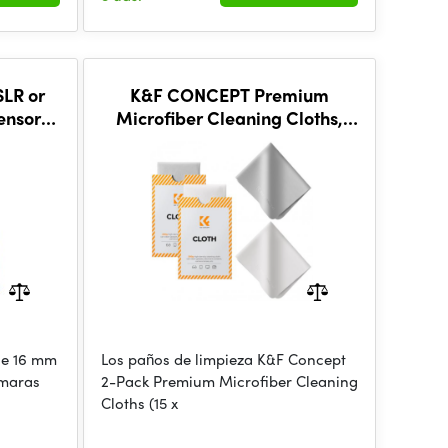
K&F CONCEPT Premium
ensor
Microfiber Cleaning Cloths,
10pcs
Lens Cleaning Cloth for
Camera Lenses
de 16 mm
Los paños de limpieza K&F Concept
ámaras
2-Pack Premium Microfiber Cleaning
Cloths (15 x