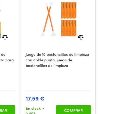
Stick 16mm Cleaning Cloth
Sticks Set
o de
Juego de 10 bastoncillos de limpieza
iza para
con doble punta, juego de
bastoncillos de limpieza
17.59 €
En stock
>
RAR
COMPRAR
5 uds.