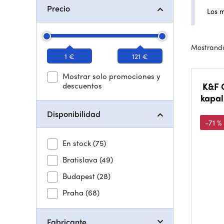
Precio
Los 
Mostrando
1 €
121 €
Mostrar solo promociones y
descuentos
K&F C
kapal
Disponibilidad
-71 %
En stock
(75)
Bratislava
(49)
Budapest
(28)
Praha
(68)
Fabricante