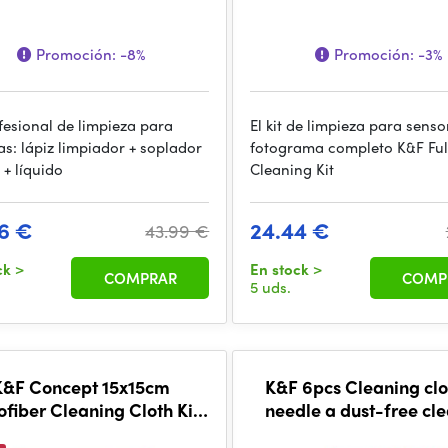
Promoción:
-8%
Promoción:
-3%
ofesional de limpieza para
El kit de limpieza para senso
s: lápiz limpiador + soplador
fotograma completo K&F Fu
 + líquido
Cleaning Kit
6 €
24.44 €
43.99 €
ck
>
En stock
>
COMPRAR
COMP
5 uds.
K&F Concept 15x15cm
K&F 6pcs Cleaning clo
fiber Cleaning Cloth Kit,
needle a dust-free cl
White, 20-Pack
cloth dry cloth white 1