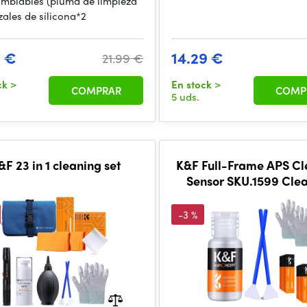
ambiables (pluma de limpieza
zales de silicona*2
2 €
14.29 €
21.99 €
ck
>
En stock
>
COMPRAR
COMP
5 uds.
&F 23 in 1 cleaning set
K&F Full-Frame APS Cl
Sensor SKU.1599 Cle
Swab Kit
-3 %