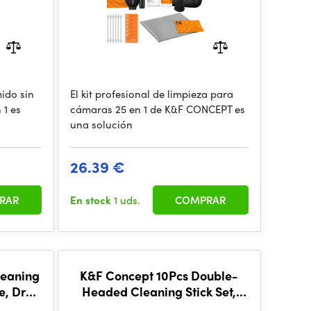
ido sin
El kit profesional de limpieza para
 1 es
cámaras 25 en 1 de K&F CONCEPT es
una solución
26.39 €
RAR
En stock
1 uds.
COMPRAR
leaning
K&F Concept 10Pcs Double-
e, Dry,
Headed Cleaning Stick Set,
CMOS APS-C Frame Cleaning