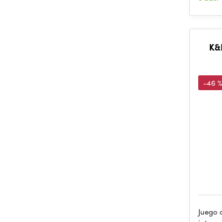
K&
-46 %
Juego 