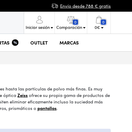
Envío desde 788 € gratis
0
0
Iniciar sesión
Comparación
0
€
RTAS
OUTLET
MARCAS
es hasta las partículas de polvo más finas. Es muy
de óptica
Zeiss
ofrece su propia gama de productos de
iten eliminar eficazmente incluso la suciedad más
tros, prismáticos o
pantallas
.