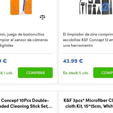
mm, juego de bastoncillos
El limpiador de aire comprim
impiar el sensor de cámaras
escobillas K&F Concept 12 en
digitales
una herramienta
9 €
43.99 €
ck
1 uds.
COMPRAR
En stock
5 uds.
COMP
 Concept 10Pcs Double-
K&F 3pcs* Microfiber C
ded Cleaning Stick Set,
cloth Kit, 15*15cm, Whit
S Full Frame Cleaning
in vacuum