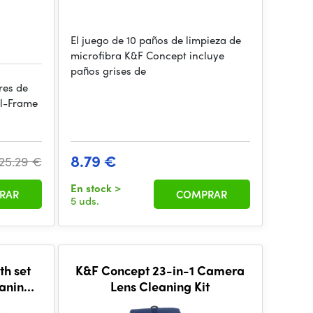
El juego de 10 paños de limpieza de
microfibra K&F Concept incluye
paños grises de
res de
ll-Frame
8.79 €
25.29 €
En stock
>
RAR
COMPRAR
5 uds.
th set
K&F Concept 23-in-1 Camera
eaning
Lens Cleaning Kit
5*15cm