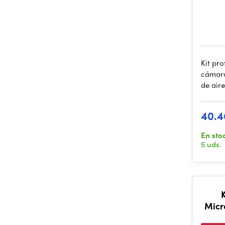
Kit pr
cámara
de aire
40.4
En sto
5 uds.
Micro