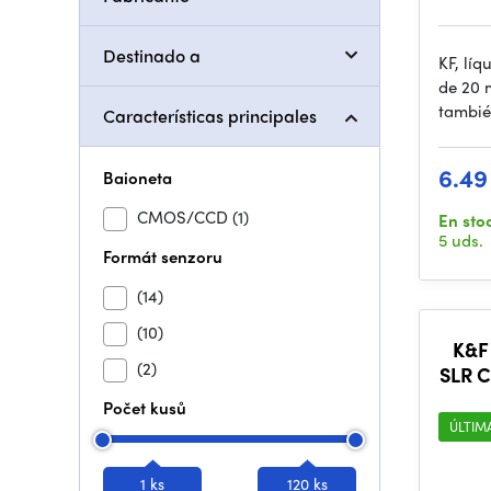
Destinado a
KF, lí
de 20 m
tambié
Características principales
6.49
Baioneta
CMOS/CCD
(1)
En sto
5 uds.
Formát senzoru
(14)
(10)
K&F
(2)
SLR C
Cl
Počet kusů
ÚLTIM
1 ks
120 ks