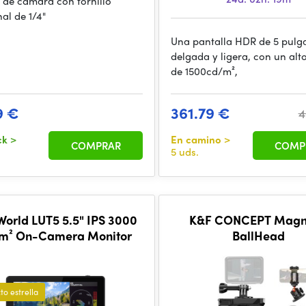
 de cámara con tornillo
al de 1/4"
Una pantalla HDR de 5 pulg
delgada y ligera, con un alto
de 1500cd/m²,
9 €
361.79 €
4
ck
>
En camino
>
COMPRAR
COMP
5 uds.
World LUT5 5.5" IPS 3000
K&F CONCEPT Magn
m² On-Camera Monitor
BallHead
to estrella