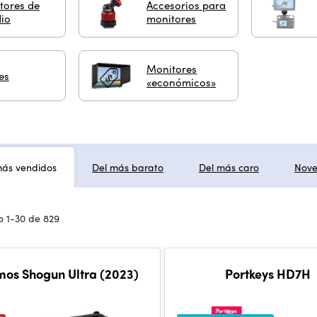
tores de
Accesorios para
dio
monitores
Monitores
es
«económicos»
más vendidos
Del más barato
Del más caro
Nov
 1-30 de 829
mos Shogun Ultra (2023)
Portkeys HD7H