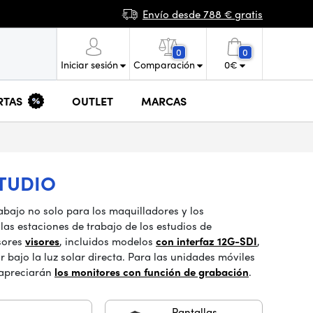
Envío desde 788 € gratis
0
0
Iniciar sesión
Comparación
0
€
RTAS
OUTLET
MARCAS
STUDIO
bajo no solo para los maquilladores y los
las estaciones de trabajo de los estudios de
sores
visores
, incluidos modelos
con interfaz 12G-SDI
,
 bajo la luz solar directa. Para las unidades móviles
 apreciarán
los monitores con función de grabación
.
Pantallas