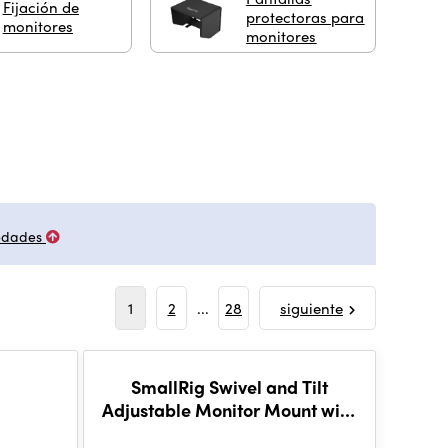
Fijación de
protectoras para
monitores
monitores
edades
1
2
...
28
siguiente
SmallRig Swivel and Tilt
Adjustable Monitor Mount with
Cold Shoe Mount 2905B