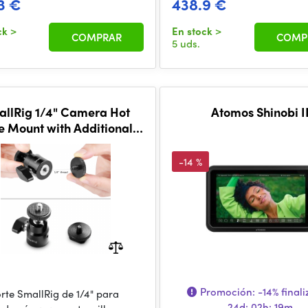
3 €
438.9 €
ck
>
En stock
>
COMPRAR
COMP
5 uds.
llRig 1/4" Camera Hot
Atomos Shinobi I
e Mount with Additional
" Screw (2pcs Pack)2059
-14 %
Promoción:
-14%
finali
orte SmallRig de 1/4" para
24d: 02h: 19m