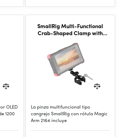
SmallRig Multi-Functional
Crab-Shaped Clamp with
Ballhead Magic Arm 2164
tor OLED
La pinza multifuncional tipo
de 1200
cangrejo SmallRig con rótula Magic
Arm 2164 incluye