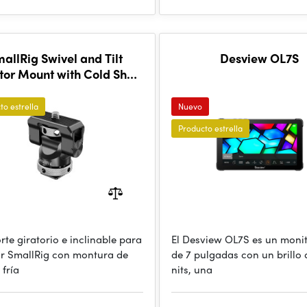
allRig Swivel and Tilt
Desview OL7S
tor Mount with Cold Shoe
BSE2346
to estrella
Nuevo
Producto estrella
rte giratorio e inclinable para
El Desview OL7S es un moni
r SmallRig con montura de
de 7 pulgadas con un brillo 
 fría
nits, una