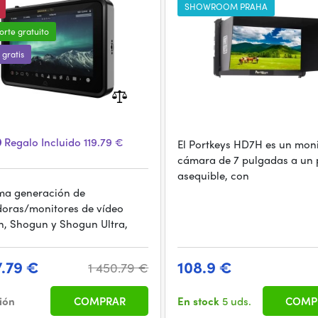
SHOWROOM PRAHA
orte gratuito
 gratis
Regalo Incluido 119.79 €
El Portkeys HD7H es un mon
cámara de 7 pulgadas a un 
asequible, con
ima generación de
oras/monitores de vídeo
, Shogun y Shogun Ultra,
7.79 €
108.9 €
1 450.79 €
ción
COMPRAR
En stock
5 uds.
COMP