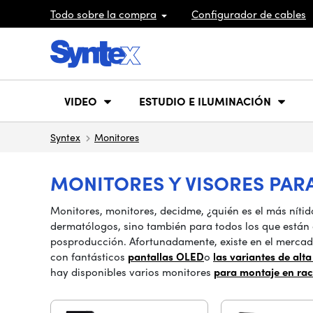
Todo sobre la compra
Configurador de cables
VIDEO
ESTUDIO E ILUMINACIÓN
Syntex
Monitores
MONITORES Y VISORES PAR
Monitores, monitores, decidme, ¿quién es el más nít
dermatólogos, sino también para todos los que están d
posproducción. Afortunadamente, existe en el merca
con fantásticos
pantallas OLED
o
las variantes de alt
hay disponibles varios monitores
para montaje en ra