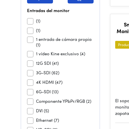
Entradas del monitor
(1)
Sm
(1)
Moni
1 entrada de cámara propia
(1)
Produc
1 vídeo Kine exclusivo
(4)
12G SDI
(41)
3G-SDI
(62)
4K HDMI
(47)
6G-SDI
(13)
El sopo
Componente YPbPr/RGB
(2)
monito
DVI
(5)
zapata
Ethernet
(7)