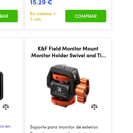
15.29 €
En camino
>
RAR
COMPRAR
5 uds.
I
K&F Field Monitor Mount
Monitor Holder Swivel and Tilt
Adjustable with Cold Shoe
Mount
za en:
Soporte para monitor de exterior.