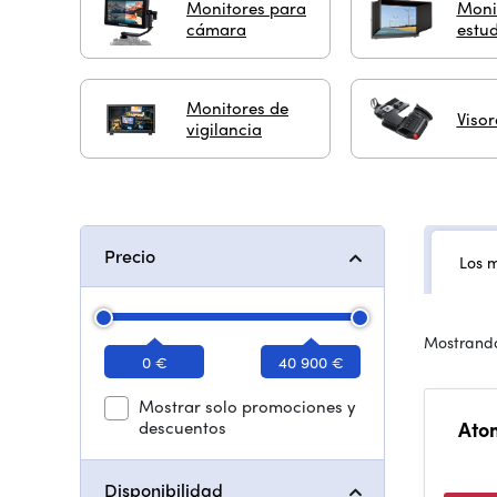
Monitores para
Moni
cámara
estu
Monitores de
Visor
vigilancia
Precio
Los 
Mostrando
0 €
40 900 €
Mostrar solo promociones y
descuentos
Ato
Disponibilidad