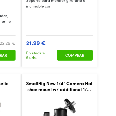
Soporte para monitor giratorio e
inclinable con
adas,
 brillo
21.99 €
22.29 €
En stock
>
RAR
COMPRAR
5 uds.
etic
SmallRig New 1/4" Camera Hot
shoe mount w/ additional 1/4"
screw 761