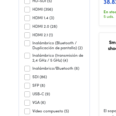
38.8
HD-SDI
(5)
HDMI
(356)
En sto
5 uds.
HDMI 1.4
(3)
HDMI 2.0
(28)
HDMI 2.1
(1)
Sma
Inalámbrico (Bluetooth /
Duplicación de pantalla)
(2)
sho
1/4
Inalámbrico (transmisión de
2,4 GHz / 5 GHz)
(4)
Inalámbrico/Bluetooth
(6)
SDI
(86)
SFP
(8)
USB-C
(9)
VGA
(6)
El sop
Vídeo compuesto
(5)