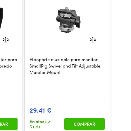
itor para
El soporte ajustable para monitor
precio
SmallRig Swivel and Tilt Adjustable
Monitor Mount
29.41 €
En stock
>
RAR
COMPRAR
5 uds.