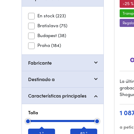
-25 %
Transp
En stock
(223)
Regalo
Bratislava
(75)
Budapest
(38)
Praha
(184)
Fabricante
Destinado a
La últ
grabad
Shogun
Características principales
1 08
Talla
a peti
1 "
82 "