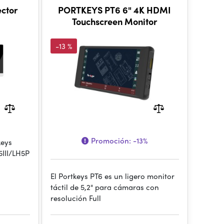
ector
PORTKEYS PT6 6" 4K HDMI
Touchscreen Monitor
-13 %
Promoción:
-13%
keys
III/LH5P
El Portkeys PT6 es un ligero monitor
táctil de 5,2" para cámaras con
resolución Full