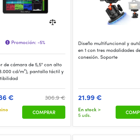
Promoción:
-5%
Diseño multifuncional y au
en 1 con tres modalidades d
conexión. Soporte
r de cámara de 5,5" con alto
(3.000 cd/m²), pantalla táctil y
ibilidad
86 €
21.99 €
306.9 €
mino
En stock
>
COMPRAR
COMP
5 uds.