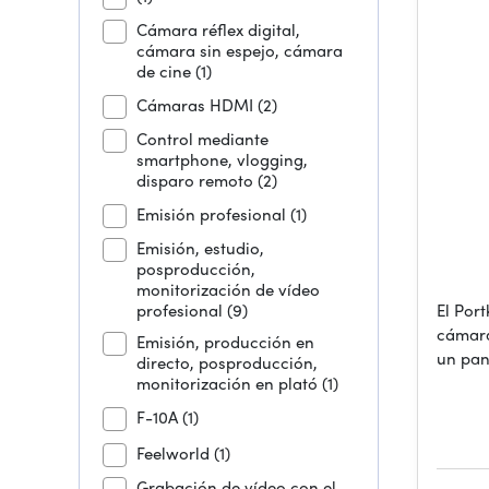
Cámara réflex digital,
cámara sin espejo, cámara
de cine
(1)
Cámaras HDMI
(2)
Control mediante
smartphone, vlogging,
disparo remoto
(2)
Emisión profesional
(1)
Emisión, estudio,
posproducción,
monitorización de vídeo
profesional
(9)
El Por
cámara
Emisión, producción en
un pan
directo, posproducción,
monitorización en plató
(1)
F-10A
(1)
Feelworld
(1)
Grabación de vídeo con el