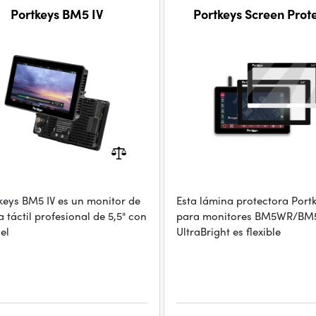
Portkeys BM5 IV
Portkeys Screen Prot
tkeys BM5 IV es un monitor de
Esta lámina protectora Port
 táctil profesional de 5,5" con
para monitores BM5WR/BM5
el
UltraBright es flexible