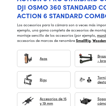
DJI OSMO 360 STANDARD C
ACTION 6 STANDARD COMB
Los accesorios para la cámara son a veces más impor
ejemplo, una gama completa de accesorios de montaj
montaje sencillo de los accesorios (por ejemplo,
moni
accesorios de marcas de renombre
SmallRig
,
Wooden
Brazo
Asas
- bra
Torni
Rigy
desto
Accesorios de 15
Sopor
y 19 mm
cáma