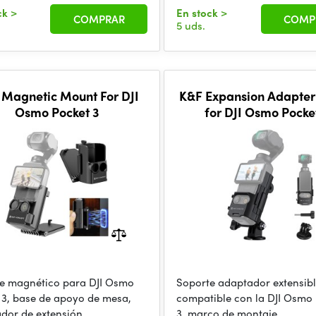
ck
>
En stock
>
COMPRAR
COMP
5 uds.
 Magnetic Mount For DJI
K&F Expansion Adapte
Osmo Pocket 3
for DJI Osmo Pocke
e magnético para DJI Osmo
Soporte adaptador extensib
 3, base de apoyo de mesa,
compatible con la DJI Osmo
dor de extensión,
3, marco de montaje