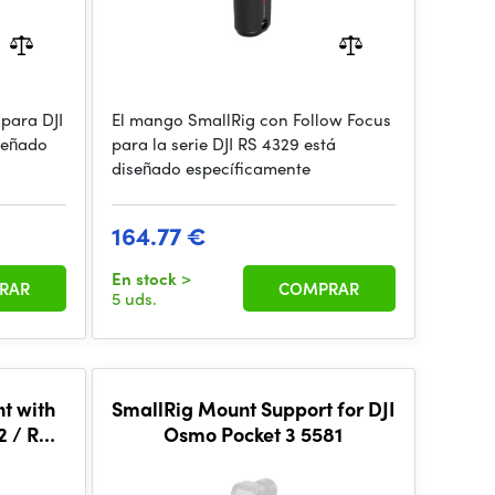
para DJI
El mango SmallRig con Follow Focus
señado
para la serie DJI RS 4329 está
diseñado específicamente
164.77 €
En stock
>
RAR
COMPRAR
5 uds.
t with
SmallRig Mount Support for DJI
2 / RSC
Osmo Pocket 3 5581
026B