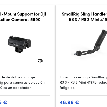
l-Mount Support for DJI
SmallRig Sling Handle 
Action Cameras 5890
RS 3 / RS 3 Mini 41
orte de doble montaje
El asa tipo eslinga SmallRig 
ig para cámaras de acción
RS 3 / RS 3 Mini 4197B reduc
90 es un adaptador
fatiga de
5 €
46.96 €