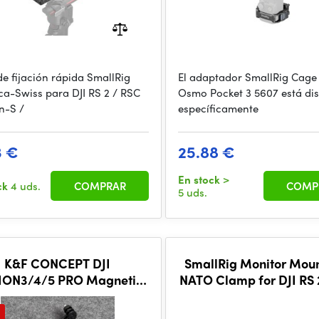
de fijación rápida SmallRig
El adaptador SmallRig Cage 
ca-Swiss para DJI RS 2 / RSC
Osmo Pocket 3 5607 está di
n-S /
específicamente
3 €
25.88 €
En stock
>
ck
4 uds.
COMPRAR
COMP
5 uds.
K&F CONCEPT DJI
SmallRig Monitor Moun
ION3/4/5 PRO Magnetic
NATO Clamp for DJI RS 
Expansion adapter
2 / RS 3 / RS 3 Pro 3