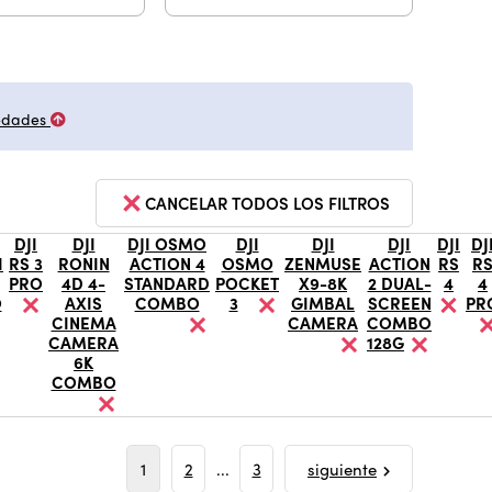
edades
CANCELAR TODOS LOS FILTROS
DJI
DJI
DJI OSMO
DJI
DJI
DJI
DJI
DJ
I
RS 3
RONIN
ACTION 4
OSMO
ZENMUSE
ACTION
RS
R
PRO
4D 4-
STANDARD
POCKET
X9-8K
2 DUAL-
4
4
O
AXIS
COMBO
3
GIMBAL
SCREEN
PR
CINEMA
CAMERA
COMBO
CAMERA
128G
6K
COMBO
1
2
...
3
siguiente