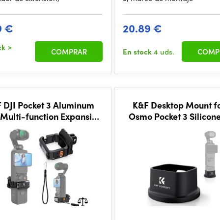
9 €
20.89 €
ck
>
COMPRAR
En stock
4 uds.
COMP
 DJI Pocket 3 Aluminum
K&F Desktop Mount fo
 Multi-function Expansion
Osmo Pocket 3 Silicon
Frame
Slip