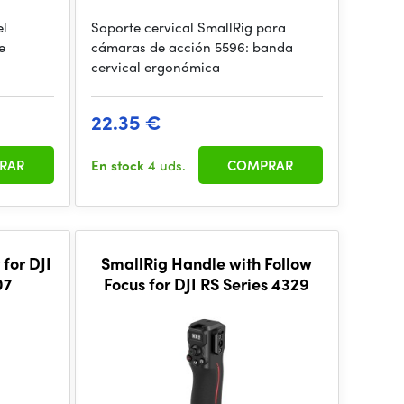
el
Soporte cervical SmallRig para
e
cámaras de acción 5596: banda
cervical ergonómica
22.35 €
RAR
En stock
4 uds.
COMPRAR
for DJI
SmallRig Handle with Follow
07
Focus for DJI RS Series 4329