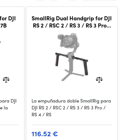
for DJI
SmallRig Dual Handgrip for DJI
97B
RS 2 / RSC 2 / RS 3 / RS 3 Pro /
RS 4 / RS 4 Pro 3027
para DJI
La empuñadura doble SmallRig para
e la
DJI RS 2 / RSC 2 / RS 3 / RS 3 Pro /
RS 4 / RS
116.52 €