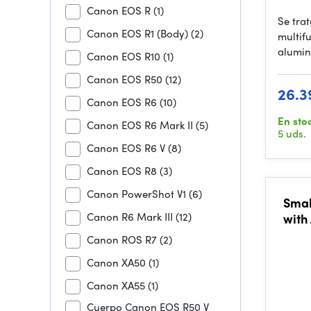
Canon EOS R
(1)
Se tra
Canon EOS R1 (Body)
(2)
multif
alumin
Canon EOS R10
(1)
Canon EOS R50
(12)
26.3
Canon EOS R6
(10)
En sto
Canon EOS R6 Mark II
(5)
5 uds.
Canon EOS R6 V
(8)
Canon EOS R8
(3)
Canon PowerShot V1
(6)
Smal
Canon R6 Mark III
(12)
with
RSC 2
Canon ROS R7
(2)
Canon XA50
(1)
Canon XA55
(1)
Cuerpo Canon EOS R50 V