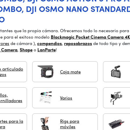
OMBO, DJI OSMO NANO STANDARD
O
tantes que la propia cámara. Ofrecemos todo lo necesario para
e para el exitoso modelo
Blackmagic Pocket Cinema Camera 4K
tores
de cámara
),
compendios
,
reposabrazos
de todo tipo y dem
 Camera
,
Shape
o
LanParte
!
 articulado
Caja mate
zos
llos,
Varios
rnilladores
tes para la
Rigs para
ra
móviles