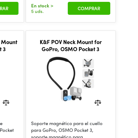
En stock
>
RAR
COMPRAR
5 uds.
r Mount
K&F POV Neck Mount for
t 3
GoPro, OSMO Pocket 3
le
Soporte magnético para el cuello
 Pocket
para GoPro, OSMO Pocket 3,
soporte magnético para