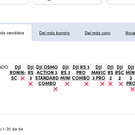
más vendidos
Del más barato
Del más caro
Nov
ADO
DJI
DJI
DJI OSMO
DJI
DJI RS 3
DJI
DJI
DJI
DJI
RONIN-
RS
ACTION 3
RS 3
PRO
MAVIC
RS
RSC
MIN
SC
3
STANDARD
MINI
COMBO
3 PRO
2
2
3
COMBO
PR
 1-30 de 84