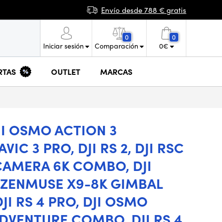
Envío desde 788 € gratis
0
0
Iniciar sesión
Comparación
0
€
RTAS
OUTLET
MARCAS
DJI OSMO ACTION 3
IC 3 PRO, DJI RS 2, DJI RSC
A CAMERA 6K COMBO, DJI
 ZENMUSE X9-8K GIMBAL
JI RS 4 PRO, DJI OSMO
DVENTURE COMBO, DJI RS 4,