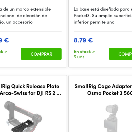
ta de un marco extensible
La base está diseñada para 
uncional de aleación de
Pocket3. Su amplia superfici
io, un accesorio
inferior permite una
9 €
8.79 €
ck
>
En stock
>
COMPRAR
COMP
5 uds.
lRig Quick Release Plate
SmallRig Cage Adapter 
 Arca-Swiss for DJI RS 2 /
Osmo Pocket 3 56
 / RS 3 / RS 3 Pro / DJI RS
4 / DJI RS 4 Pro 3061