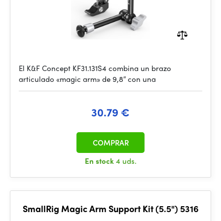
El K&F Concept KF31.131S4 combina un brazo
articulado «magic arm» de 9,8″ con una
30.79 €
COMPRAR
En stock
4 uds.
SmallRig Magic Arm Support Kit (5.5") 5316