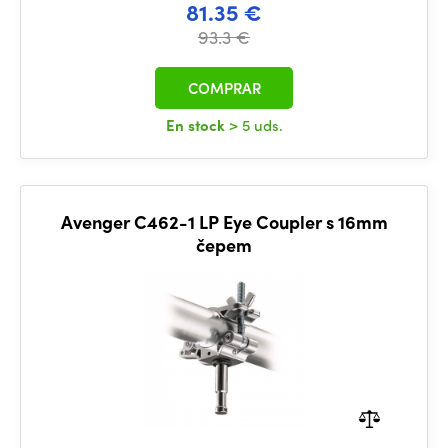
81.35 €
93.3 €
COMPRAR
En stock
> 5 uds.
Avenger C462-1 LP Eye Coupler s 16mm
čepem