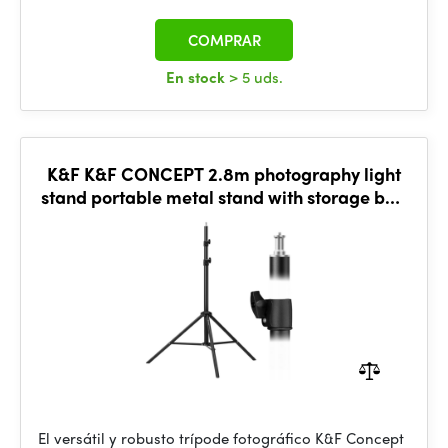
COMPRAR
En stock
> 5 uds.
K&F K&F CONCEPT 2.8m photography light
stand portable metal stand with storage bag
and 1/4" screw
El versátil y robusto trípode fotográfico K&F Concept