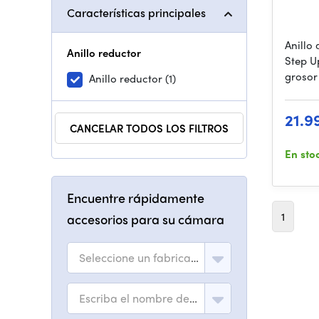
Características principales
Anillo 
Anillo reductor
Step U
grosor
Anillo reductor
(1)
21.9
CANCELAR TODOS LOS FILTROS
En sto
Encuentre rápidamente
1
accesorios para su cámara
Seleccione un fabricante
Escriba el nombre del modelo