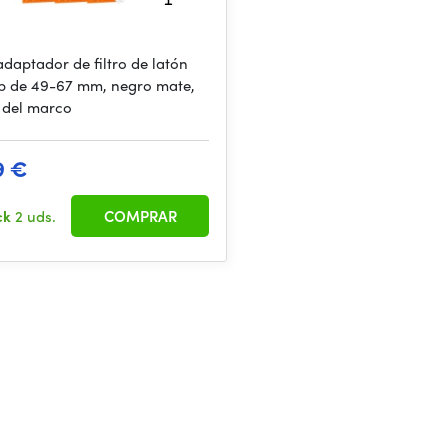
adaptador de filtro de latón
p de 49-67 mm, negro mate,
 del marco
9 €
ck
2 uds.
COMPRAR