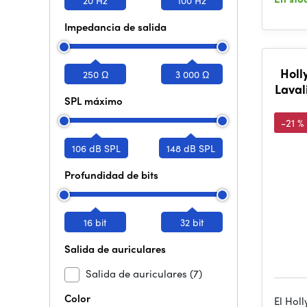
Impedancia de salida
Holl
250 Ω
3 000 Ω
Laval
SPL máximo
C 
-21 %
106 dB SPL
148 dB SPL
Profundidad de bits
16 bit
32 bit
Salida de auriculares
Salida de auriculares
(7)
Color
El Hol