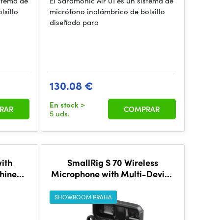
istema de
El Saramonic Air 01 es un sistema de
lsillo
micrófono inalámbrico de bolsillo
diseñado para
130.08 €
En stock
>
RAR
COMPRAR
5 uds.
ith
SmallRig S 70 Wireless
Shine
Microphone with Multi-Device
Compatibility (Black) 5715
SHOWROOM PRAHA