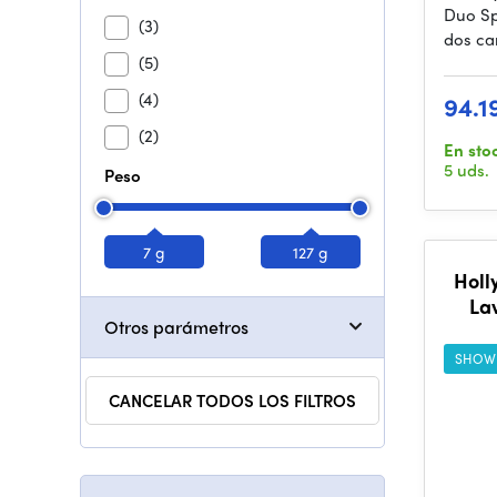
Duo Sp
(3)
dos ca
(5)
(4)
94.1
(2)
En sto
5 uds.
Peso
7 g
127 g
Holl
La
Otros parámetros
Co
U
SHOW
CANCELAR TODOS LOS FILTROS