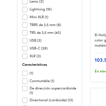
Lemo
(3)
Lightning
(16)
Mini XLR
(1)
TRRS de 3,5 mm
(8)
TRS de 3,5 mm
(40)
El Hol
color 
USB
(3)
inalám
USB-C
(28)
XLR
(3)
103.
Características
En sto
(1)
Conmutable
(1)
De dirección supercardioide
(1)
Directional (cardioide)
(13)