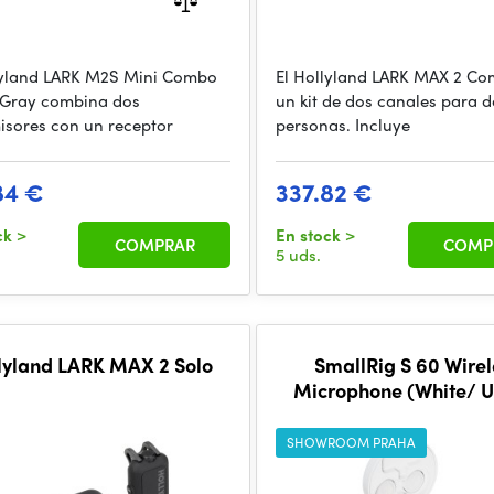
lyland LARK M2S Mini Combo
El Hollyland LARK MAX 2 Co
Gray combina dos
un kit de dos canales para 
isores con un receptor
personas. Incluye
84 €
337.82 €
ck
>
En stock
>
COMPRAR
COMP
5 uds.
lyland LARK MAX 2 Solo
SmallRig S 60 Wirel
Microphone (White/ 
Version) 4706
SHOWROOM PRAHA