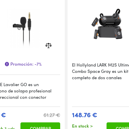
Combo Space Gr
Promoción:
-7%
El Hollyland LARK M2S Ultim
Combo Space Gray es un kit
completo de dos canales
E Lavalier GO es un
ono de solapa profesional
reccional con conector
1 €
148.76 €
61.27 €
En stock
>
ck
3 uds.
COMPRAR
COMP