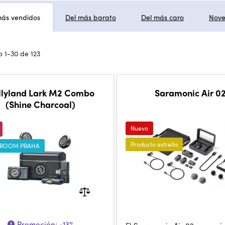
más vendidos
Del más barato
Del más caro
Nov
 1-30 de 123
llyland Lark M2 Combo
Saramonic Air 0
(Shine Charcoal)
Nuevo
Producto estrella
ROOM PRAHA
Promoción:
-13%