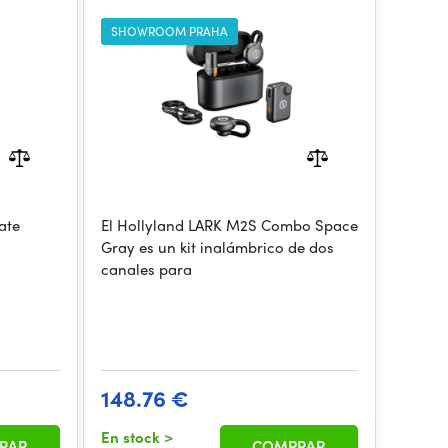
ay
Space Grey
SHOWROOM PRAHA
ate
El Hollyland LARK M2S Combo Space
Gray es un kit inalámbrico de dos
canales para
148.76 €
En stock
>
RAR
COMPRAR