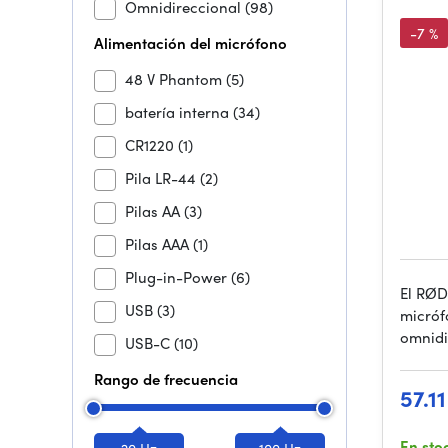
Omnidireccional
(98)
-7 %
Alimentación del micrófono
48 V Phantom
(5)
batería interna
(34)
CR1220
(1)
Pila LR-44
(2)
Pilas AA
(3)
Pilas AAA
(1)
Plug-in-Power
(6)
El RØD
USB
(3)
micróf
omnidi
USB-C
(10)
Rango de frecuencia
57.1
En sto
20 Hz
100 Hz