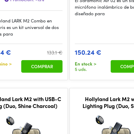
El Saramonic Air 02 es un s
micrófono inalámbrico de bo
diseñado para
lyland LARK M2 Combo en
ris es un kit universal de dos
s para
24 €
150.24 €
133.1 €
mino
>
En stock
>
COMPRAR
COMP
5 uds.
yland Lark M2 with USB-C
Hollyland Lark M2 w
g (Duo, Shine Charcoal)
Lighting Plug (Duo, 
Charcoal)