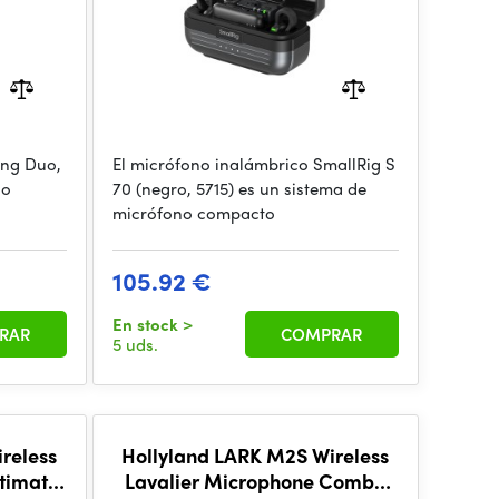
ing Duo,
El micrófono inalámbrico SmallRig S
no
70 (negro, 5715) es un sistema de
micrófono compacto
105.92 €
En stock
>
RAR
COMPRAR
5 uds.
reless
Hollyland LARK M2S Wireless
ltimate
Lavalier Microphone Combo