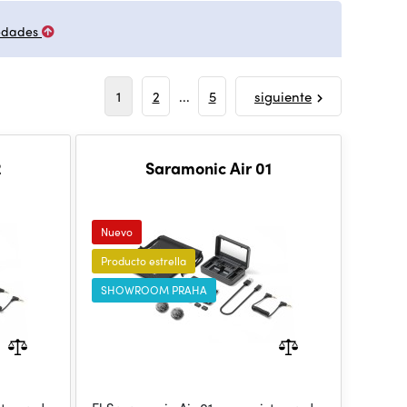
edades
1
2
...
5
siguiente
2
Saramonic Air 01
Nuevo
Producto estrella
SHOWROOM PRAHA