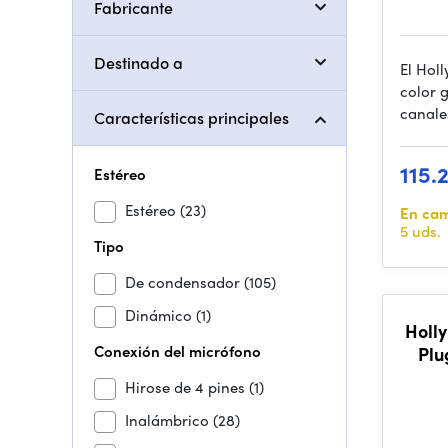
Fabricante
Destinado a
El Hol
color g
canale
Características principales
115.
Estéreo
Estéreo
(23)
En ca
5 uds.
Tipo
De condensador
(105)
Dinámico
(1)
Holl
Conexión del micrófono
Plu
Hirose de 4 pines
(1)
Inalámbrico
(28)