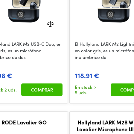
lyland LARK M2 USB-C Duo, en
El Hollyland LARK M2 Lightn
gris, es un micrófono
en color gris, es un micrófo
brico de dos
inalámbrico de
98 €
118.91 €
En stock
>
ck
2 uds.
COMPRAR
COMP
5 uds.
RODE Lavalier GO
Hollyland LARK M2S Wi
Lavalier Microphone U