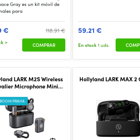
ace Gray es un kit móvil de
nales para
9 €
59.21 €
118.91 €
ck
>
COMPRAR
En stock
1 uds.
COMP
yland LARK M2S Wireless
Hollyland LARK MAX 2
valier Microphone Mini
mbo (with Camera RX +
SB-C RX, Space Gray)
ROOM PRAHA