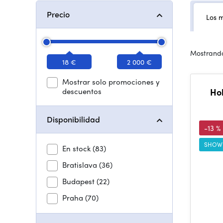
Precio
Los 
Mostrando
18 €
2 000 €
Mostrar solo promociones y
descuentos
Ho
Disponibilidad
-13 %
SHOW
En stock
(83)
Bratislava
(36)
Budapest
(22)
Praha
(70)