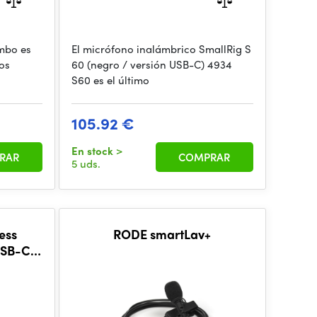
mbo es
El micrófono inalámbrico SmallRig S
dos
60 (negro / versión USB-C) 4934
S60 es el último
105.92 €
En stock
>
RAR
COMPRAR
5 uds.
ess
RODE smartLav+
USB-C