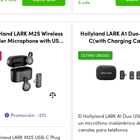
5 uds.
yland LARK M2S Wireless
Hollyland LARK A1 Duo
ier Microphone with USB-
C(with Charging Ca
Plug (Duo, Space Gray)
ÚLTIMA UNIDAD
Promoción:
-21%
El Hollyland LARK A1 Duo US
un micrófono inalámbrico d
canales para teléfonos
lyland LARK M2S USB-C Plug