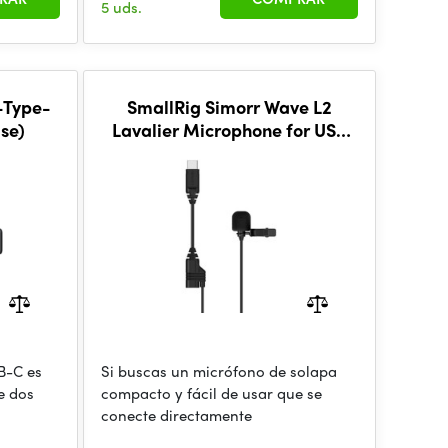
5 uds.
-Type-
SmallRig Simorr Wave L2
se)
Lavalier Microphone for USB
Type-C Devices (Black) 3385
B-C es
Si buscas un micrófono de solapa
e dos
compacto y fácil de usar que se
conecte directamente