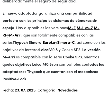
deliberadamente el seguro de seguridad.
El nuevo adaptador garantiza
una compatibilidad
perfecta con los principales sistemas de cámaras sin
espejo
. Hay disponibles las versiones
M-E
,
M-L
,
M-Z
,
M-
RF
y
M-Arri
, que son totalmente compatibles con las
series
Thypoch Simera
,
Eureka
y
Simera-C
, así como con los
objetivos de terceros
Leica
M0.8 y Cooke SP3.
La versión
M-Arri
es compatible con la serie
Cooke SP3
, mientras
que
los objetivos Leica M0.8
son compatibles con
todos los
adaptadores Thypoch que cuentan con el mecanismo
Positive-Lock
.
Fecha:
23. 07. 2025
, Categoría:
Novedades