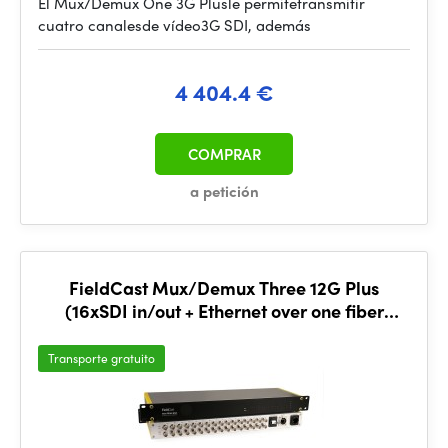
El Mux/Demux One 3G Plusle permitetransmitir
cuatro canalesde vídeo3G SDI, además
4 404.4 €
COMPRAR
a petición
FieldCast Mux/Demux Three 12G Plus
(16xSDI in/out + Ethernet over one fiber
strand)
Transporte gratuito