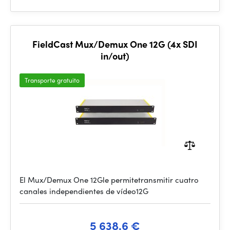
FieldCast Mux/Demux One 12G (4x SDI
in/out)
Transporte gratuito
El Mux/Demux One 12Gle permitetransmitir cuatro
canales independientes de vídeo12G
5 638.6 €