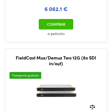
6 062.1 €
COMPRAR
a petición
FieldCast Mux/Demux Two 12G (8x SDI
in/out)
Transporte gratuito