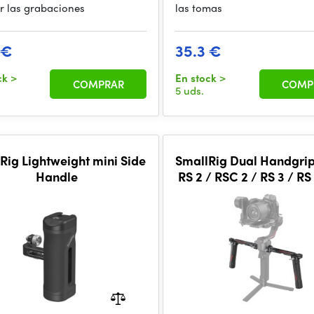
ar las grabaciones
las tomas
 €
35.3 €
ck
>
En stock
>
COMPRAR
COMP
5 uds.
Rig Lightweight mini Side
SmallRig Dual Handgrip fo
Handle
RS 2 / RSC 2 / RS 3 / RS
RS 4 / RS 4 Pro 30