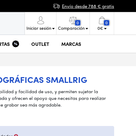
Envío desde 788 € gratis
0
0
Iniciar sesión
Comparación
0
€
RTAS
OUTLET
MARCAS
OGRÁFICAS SMALLRIG
idad y facilidad de uso, y permiten sujetar la
ada y ofrecen el apoyo que necesitas para realizar
que grabar sea más agradable.