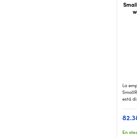
Small
w
La emp
SmallR
está d
82.3
En sto