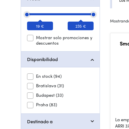
Los 
Mostrando
19 €
235 €
Mostrar solo promociones y
descuentos
Sma
Disponibilidad
En stock
(94)
Bratislava
(31)
Budapest
(33)
Praha
(83)
La emp
Destinado a
ARRI 3