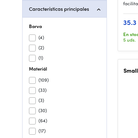
facilit
Características principales
35.3
Barva
En sto
(4)
5 uds.
(2)
(1)
Materiál
Small
(109)
(33)
(3)
(30)
(64)
(17)