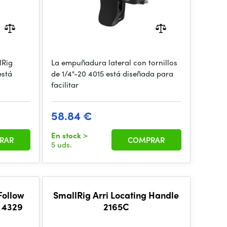
lRig
La empuñadura lateral con tornillos
está
de 1/4"-20 4015 está diseñada para
facilitar
58.84 €
En stock
>
RAR
COMPRAR
5 uds.
Follow
SmallRig Arri Locating Handle
s 4329
2165C