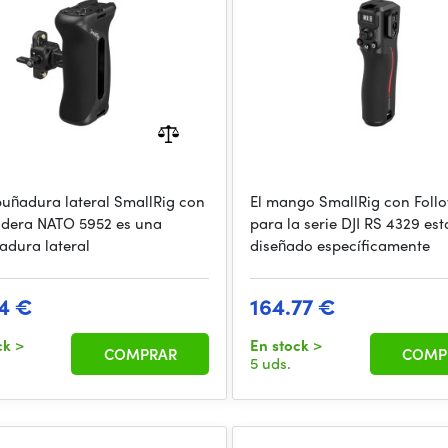
uñadura lateral SmallRig con
El mango SmallRig con Foll
dera NATO 5952 es una
para la serie DJI RS 4329 est
dura lateral
diseñado específicamente
4 €
164.77 €
ck
>
En stock
>
COMPRAR
COMP
5 uds.