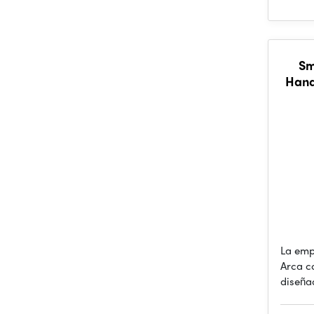
Sm
Hand
La emp
Arca c
diseña