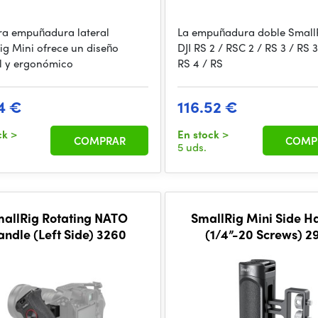
era empuñadura lateral
La empuñadura doble Small
ig Mini ofrece un diseño
DJI RS 2 / RSC 2 / RS 3 / RS 3
il y ergonómico
RS 4 / RS
4 €
116.52 €
ck
>
En stock
>
COMPRAR
COMP
5 uds.
allRig Rotating NATO
SmallRig Mini Side H
andle (Left Side) 3260
(1/4”-20 Screws) 2