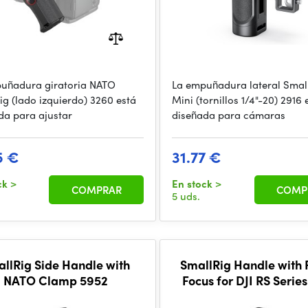
uñadura giratoria NATO
La empuñadura lateral Smal
ig (lado izquierdo) 3260 está
Mini (tornillos 1/4"-20) 2916 
da para ajustar
diseñada para cámaras
5 €
31.77 €
ck
>
En stock
>
COMPRAR
COMP
5 uds.
llRig Side Handle with
SmallRig Handle with 
NATO Clamp 5952
Focus for DJI RS Serie