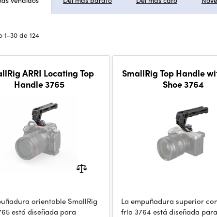
más vendidos
Del más barato
Del más caro
Nov
 1-30 de 124
llRig ARRI Locating Top
SmallRig Top Handle wi
Handle 3765
Shoe 3764
uñadura orientable SmallRig
La empuñadura superior co
765 está diseñada para
fría 3764 está diseñada para 