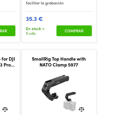
facilitar la grabación
35.3 €
En stock
>
RAR
COMPRAR
5 uds.
r DJI
SmallRig Top Handle with
 3 Pro /
NATO Clamp 5977
27