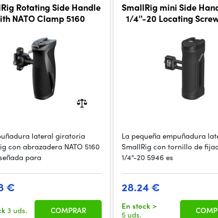
Rig Rotating Side Handle
SmallRig mini Side Hand
ith NATO Clamp 5160
1/4''-20 Locating Scre
uñadura lateral giratoria
La pequeña empuñadura lat
ig con abrazadera NATO 5160
SmallRig con tornillo de fija
iseñada para
1/4"-20 5946 es
8 €
28.24 €
En stock
>
ck
3 uds.
COMPRAR
COMP
5 uds.