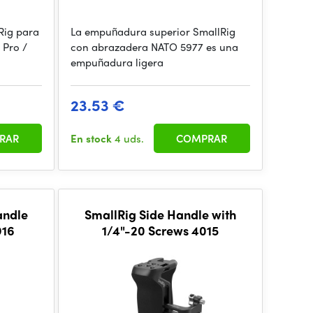
Rig para
La empuñadura superior SmallRig
 Pro /
con abrazadera NATO 5977 es una
empuñadura ligera
23.53 €
RAR
En stock
4 uds.
COMPRAR
andle
SmallRig Side Handle with
916
1/4"-20 Screws 4015