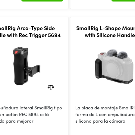
allRig Arca-Type Side
SmallRig L-Shape Moun
le with Rec Trigger 5694
with Silicone Handle
FUJIFILM X-M5 (Black
uñadura lateral SmallRig tipo
La placa de montaje SmallR
on botón REC 5694 está
forma de L con empuñadura
da para mejorar
silicona para la cámara