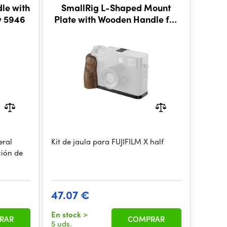
le with
SmallRig L-Shaped Mount
w 5946
Plate with Wooden Handle for
FUJIFILM X half (Black) 5224
eral
Kit de jaula para FUJIFILM X half
ción de
47.07 €
En stock
>
RAR
COMPRAR
5 uds.