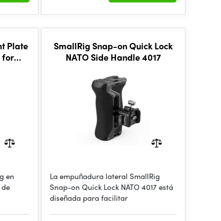
t Plate
SmallRig Snap-on Quick Lock
 for
NATO Side Handle 4017
) 4876
ig en
La empuñadura lateral SmallRig
 de
Snap-on Quick Lock NATO 4017 está
diseñada para facilitar