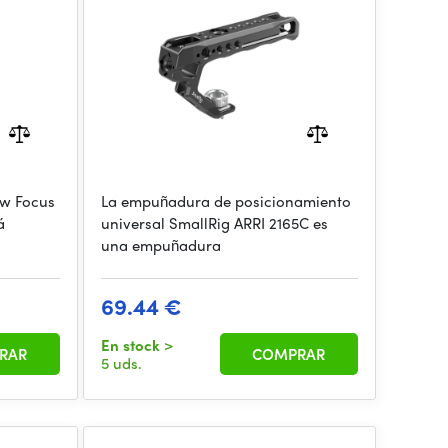
ow Focus
La empuñadura de posicionamiento
á
universal SmallRig ARRI 2165C es
una empuñadura
69.44 €
En stock
>
RAR
COMPRAR
5 uds.