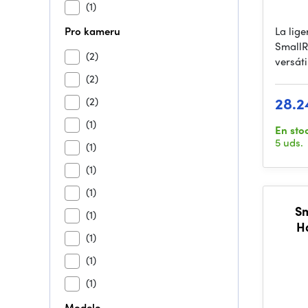
(1)
Pro kameru
La lig
SmallR
(2)
versát
(2)
28.2
(2)
(1)
En sto
5 uds.
(1)
(1)
(1)
Sm
(1)
H
(1)
(1)
(1)
Modelo