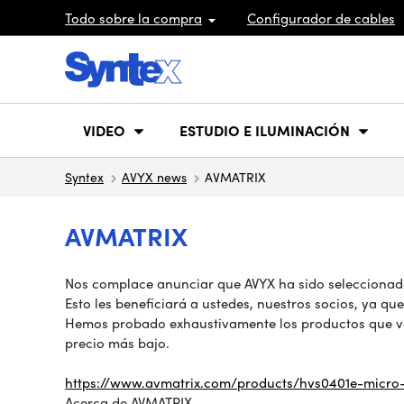
Todo sobre la compra
Configurador de cables
VIDEO
ESTUDIO E ILUMINACIÓN
Syntex
AVYX news
AVMATRIX
AVMATRIX
Nos complace anunciar que AVYX ha sido seleccionad
Esto les beneficiará a ustedes, nuestros socios, ya q
Hemos probado exhaustivamente los productos que vamo
precio más bajo.
https://www.avmatrix.com/products/hvs0401e-micro-
Acerca de AVMATRIX