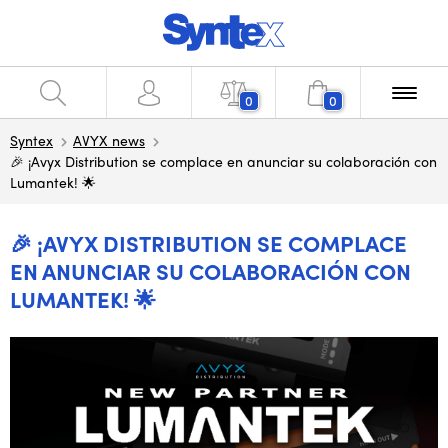
0
0
Syntex
AVYX news
🎉 ¡Avyx Distribution se complace en anunciar su colaboración con
Lumantek! 🌟
🎉 ¡AVYX DISTRIBUTION SE COMPLACE
EN ANUNCIAR SU COLABORACIÓN CON
LUMANTEK! 🌟