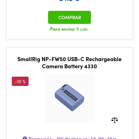
COMPRAR
Para enviar
5 uds.
SmallRig NP-FW50 USB-C Rechargeable
Camera Battery 4330
-10 %
Promoción:
-10%
finaliza en:
3d: 15h: 56m