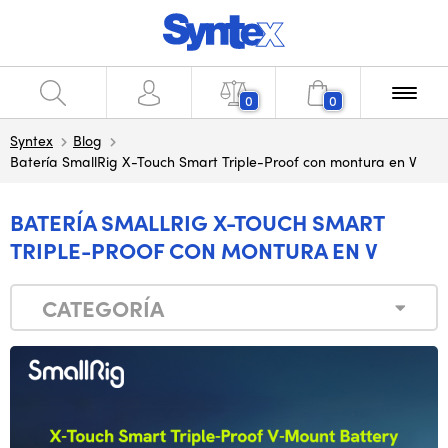
0
0
Syntex
Blog
Batería SmallRig X-Touch Smart Triple-Proof con montura en V
BATERÍA SMALLRIG X-TOUCH SMART
TRIPLE-PROOF CON MONTURA EN V
CATEGORÍA