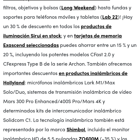
filtros, objetivos y bolsas (
Long Weekend
) hasta fundas y
soportes para teléfonos móviles y tabletas (
Lab 22
)! ¡Hay
un 30 % de descuento en todos los
productos de
iluminación Sirui en stock
; y en
tarjetas de memoria
Exascend seleccionadas
puedes ahorrar entre un 15 % y un
20 %, incluyendo los potentes modelos CFast 2.0 y
CFexpress Type B de la serie Archon. También ofrecemos
importantes descuentos
en productos inalámbricos de
Hollyland
: micrófonos inalámbricos Lark M1/Max
Solo/Duo, sistemas de transmisión inalámbrica de vídeo
Mars 300 Pro Enhanced/400S Pro/Mars 4K y
determinados kits de intercomunicador inalámbrico
Solidcom C1. La tecnología inalámbrica también está
representada por la marca
Shimbol
, incluido el monitor
inalámbrico HD de 5,5 pulgadas
ZO600M
(-35 %) y los