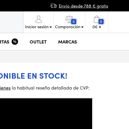
Envío desde 788 € gratis
0
0
Iniciar sesión
Comparación
0
€
RTAS
OUTLET
MARCAS
ONIBLE EN STOCK!
tienes
la habitual reseña detallada de CVP: