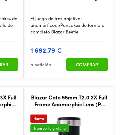
cake» de
El juego de tres objetivos
tle de
anamórficos «Pancake» de formato
completo Blazar Beetle
1 692.79 €
RAR
a petición
COMPRAR
3X Full
Blazar Cato 55mm T2.0 2X Full
rphic
Frame Anamorphic Lens (PL
Mount)
Nuevo
Transporte gratuito