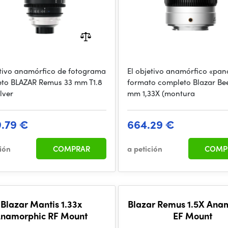
etivo anamórfico de fotograma
El objetivo anamórfico «pan
to BLAZAR Remus 33 mm T1.8
formato completo Blazar Bee
ilver
mm 1,33X (montura
9.79 €
664.29 €
ción
COMPRAR
a petición
COMP
Blazar Mantis 1.33x
Blazar Remus 1.5X Ana
namorphic RF Mount
EF Mount