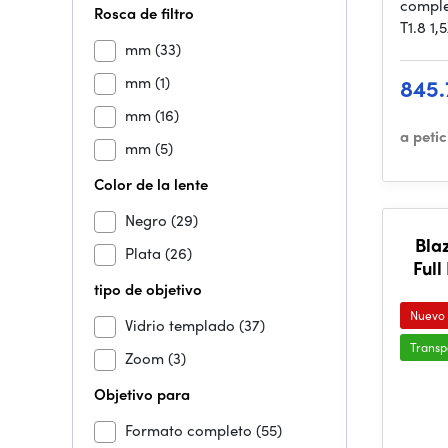
compl
Rosca de filtro
T1.8 1
mm
(33)
mm
(1)
845.
mm
(16)
a peti
mm
(5)
Color de la lente
Negro
(29)
Bla
Plata
(26)
Ful
tipo de objetivo
Nuevo
Vidrio templado
(37)
Transp
Zoom
(3)
Objetivo para
Formato completo
(55)