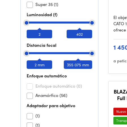
Super 35
(1)
Luminosidad (f)
El obj
CATO 1
ofrece
2
402
Distancia focal
1 45
a peti
2 mm
355 075 mm
Enfoque automático
Enfoque automático
(0)
BLAZ
Anamórfico
(56)
Ful
Adaptador para objetivo
Nuevo
(1)
Transp
(1)