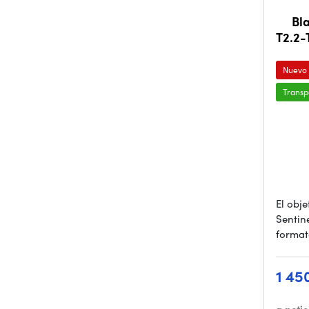
Bl
T2.2-
Nuevo
Transp
El obj
Sentin
format
1 45