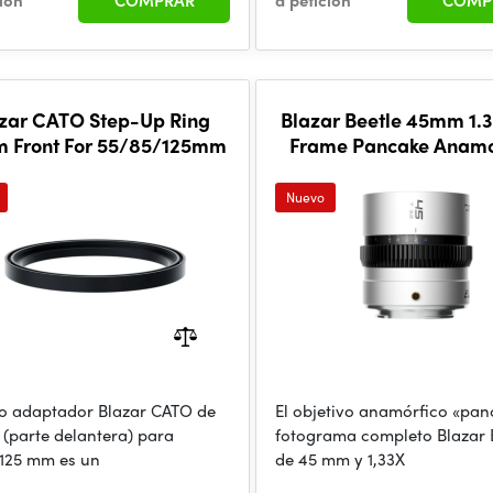
ción
COMPRAR
a petición
COMP
zar CATO Step-Up Ring
Blazar Beetle 45mm 1.3
 Front For 55/85/125mm
Frame Pancake Anamo
Lens (L Mount)
Nuevo
llo adaptador Blazar CATO de
El objetivo anamórfico «pan
(parte delantera) para
fotograma completo Blazar 
125 mm es un
de 45 mm y 1,33X