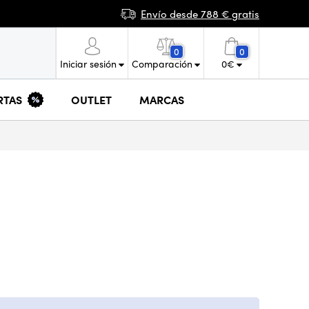
Envío desde 788 € gratis
0
0
Iniciar sesión
Comparación
0
€
RTAS
OUTLET
MARCAS