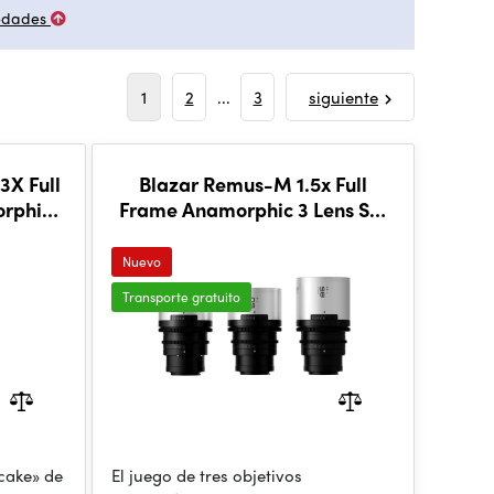
edades
1
2
...
3
siguiente
3X Full
Blazar Remus-M 1.5x Full
rphic
Frame Anamorphic 3 Lens Set
33/50/85mm (E Mount)
Nuevo
Transporte gratuito
cake» de
El juego de tres objetivos