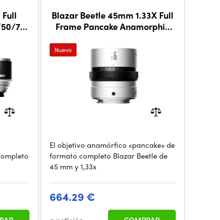
Full
Blazar Beetle 45mm 1.33X Full
/50/75
Frame Pancake Anamorphic
Lens (RF Mount)
Nuevo
El objetivo anamórfico «pancake» de
completo
formato completo Blazar Beetle de
45 mm y 1,33x
664.29 €