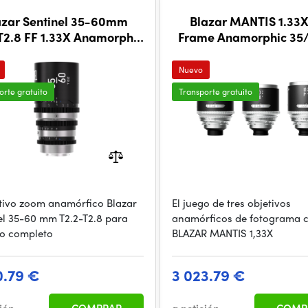
azar Sentinel 35-60mm
Blazar MANTIS 1.33X 
T2.8 FF 1.33X Anamorphic
Frame Anamorphic 35
Zoom Lens (E-Mount)
3-lens set
Nuevo
orte gratuito
Transporte gratuito
etivo zoom anamórfico Blazar
El juego de tres objetivos
el 35-60 mm T2.2-T2.8 para
anamórficos de fotograma 
o completo
BLAZAR MANTIS 1,33X
0.79 €
3 023.79 €