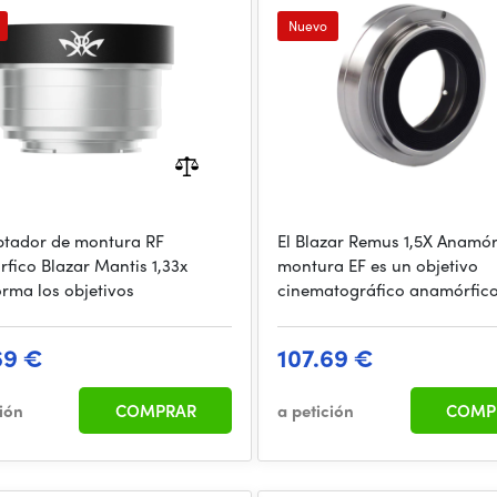
Nuevo
ptador de montura RF
El Blazar Remus 1,5X Anamór
fico Blazar Mantis 1,33x
montura EF es un objetivo
orma los objetivos
cinematográfico anamórfico
69 €
107.69 €
ción
COMPRAR
a petición
COMP