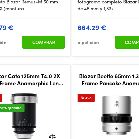
eto Blazar Remus-M 50 mm
fotograma completo Blazar 
,5X (montura
de 45 mm y 1,33x
79 €
664.29 €
ción
COMPRAR
a petición
COMP
zar Cato 125mm T4.0 2X
Blazar Beetle 65mm 1.3
l Frame Anamorphic Lens
Frame Pancake Anamo
(PL Mount)
Lens (RF Mount)
Nuevo
orte gratuito