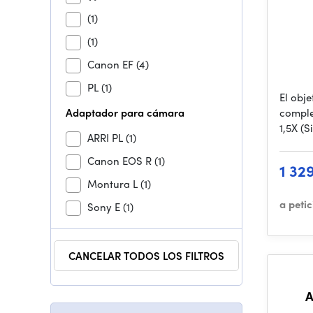
(1)
(1)
Canon EF
(4)
PL
(1)
El obj
Adaptador para cámara
comple
1,5X (S
ARRI PL
(1)
Canon EOS R
(1)
1 32
Montura L
(1)
a peti
Sony E
(1)
CANCELAR TODOS LOS FILTROS
A