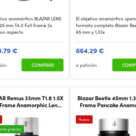
etivo anamórfico BLAZAR LENS
El objetivo anamórfico «pan
25 mm T4.0 Full Frame 2x
formato completo Blazar Bee
 un aspecto
65 mm y 1,33x
0.79 €
664.29 €
ción
COMPRAR
a petición
COMP
AR Remus 33mm T1.8 1.5X
Blazar Beetle 45mm 1.3
l Frame Anamorphic Lens
Frame Pancake Anamo
(Silver Flare)
Lens (Z Mount)
Nuevo
orte gratuito