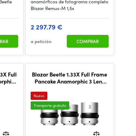
Beetle
anamórficos de fotograma completo
Blazar Remus-M 1,5x
2 297.79 €
RAR
a petición
COMPRAR
3X Full
Blazar Beetle 1.33X Full Frame
rphic
Pancake Anamorphic 3 Lens
Set (L Mount)
Nuevo
Transporte gratuito