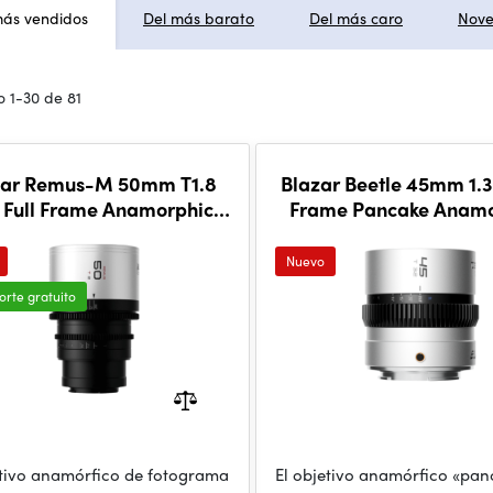
más vendidos
Del más barato
Del más caro
Nov
 1-30 de 81
zar Remus-M 50mm T1.8
Blazar Beetle 45mm 1.3
x Full Frame Anamorphic
Frame Pancake Anamo
Lens (E Mount)
Lens (E Mount)
Nuevo
orte gratuito
etivo anamórfico de fotograma
El objetivo anamórfico «pan