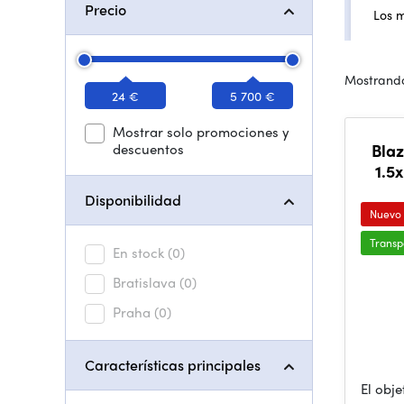
Precio
Los 
Mostrando
24 €
5 700 €
Mostrar solo promociones y
descuentos
Bla
1.5
Disponibilidad
Nuevo
Transp
En stock
(0)
Bratislava
(0)
Praha
(0)
Características principales
El obj