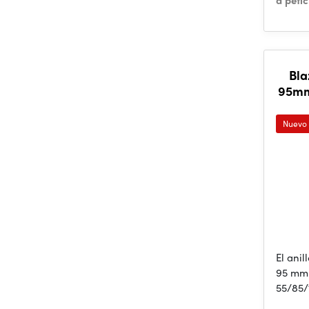
a peti
Bla
95mm
Nuevo
El ani
95 mm 
55/85/