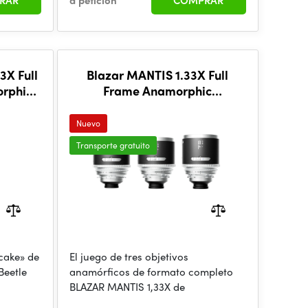
RAR
a petición
COMPRAR
3X Full
Blazar MANTIS 1.33X Full
rphic
Frame Anamorphic
25/50/75mm 3-lens Set
Nuevo
Transporte gratuito
cake» de
El juego de tres objetivos
Beetle
anamórficos de formato completo
BLAZAR MANTIS 1,33X de