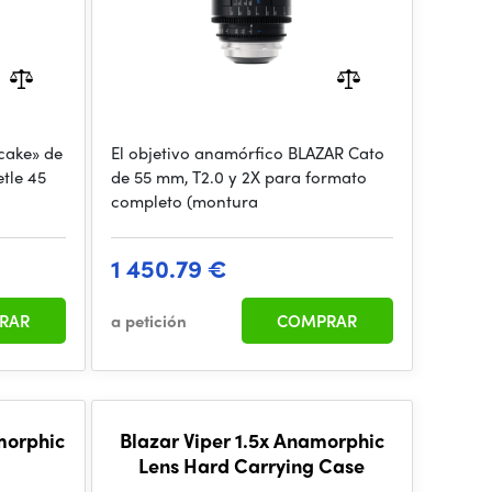
cake» de
El objetivo anamórfico BLAZAR Cato
tle 45
de 55 mm, T2.0 y 2X para formato
completo (montura
1 450.79 €
RAR
a petición
COMPRAR
morphic
Blazar Viper 1.5x Anamorphic
Lens Hard Carrying Case