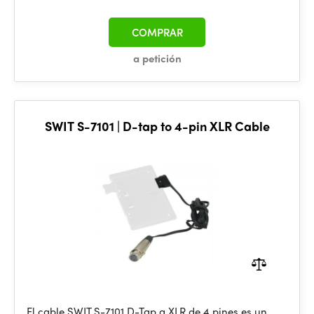
COMPRAR
a petición
SWIT S-7101 | D-tap to 4-pin XLR Cable
El cable SWIT S-7101 D-Tap a XLR de 4 pines es un