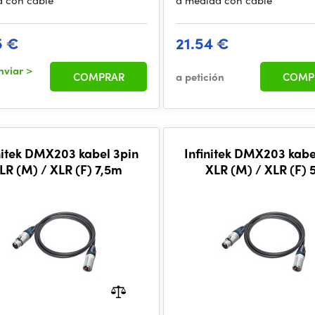
 con cable
a medida con cable
5 €
21.54 €
nviar
>
COMPRAR
a petición
COMP
nitek DMX203 kabel 3pin
Infinitek DMX203 kabe
LR (M) / XLR (F) 7,5m
XLR (M) / XLR (F)