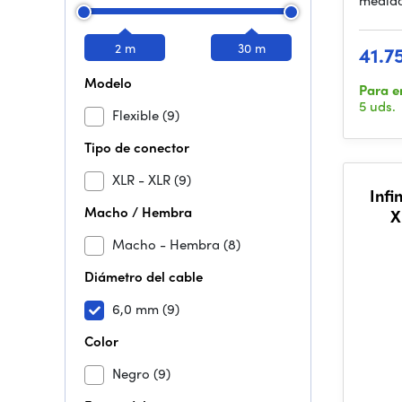
medida
2 m
30 m
41.7
Modelo
Para e
5 uds.
Flexible
(9)
Tipo de conector
XLR - XLR
(9)
Infi
Macho / Hembra
X
Macho - Hembra
(8)
Diámetro del cable
6,0 mm
(9)
Color
Negro
(9)