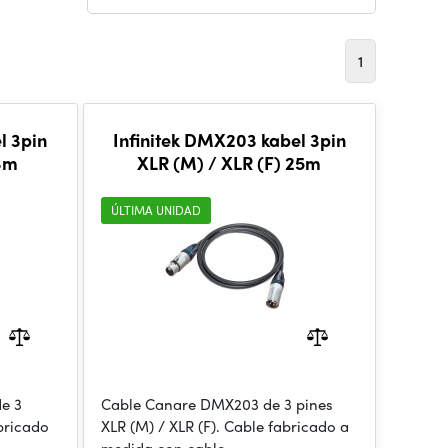
1
l 3pin
Infinitek DMX203 kabel 3pin
 3m
XLR (M) / XLR (F) 25m
ÚLTIMA UNIDAD
e 3
Cable Canare DMX203 de 3 pines
abricado
XLR (M) / XLR (F). Cable fabricado a