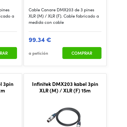
pines
Cable Canare DMX203 de 3 pines
ricado a
XLR (M) / XLR (F). Cable fabricado a
medida con cable
99.34 €
RAR
a petición
COMPRAR
l 3pin
Infinitek DMX203 kabel 3pin
 2m
XLR (M) / XLR (F) 15m