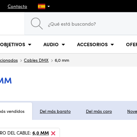
Contacto
OBJETIVOS
AUDIO
ACCESORIOS
OFE
ccionados
Cables DMX
6,0 mm
 MM
más vendidos
Del más barato
Del más caro
Nov
RO DEL CABLE:
6,0 MM