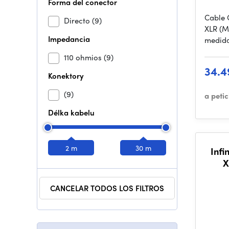
Forma del conector
Cable 
Directo
(9)
XLR (M
Impedancia
medida
110 ohmios
(9)
34.4
Konektory
(9)
a peti
Délka kabelu
2 m
30 m
Infi
X
CANCELAR TODOS LOS FILTROS