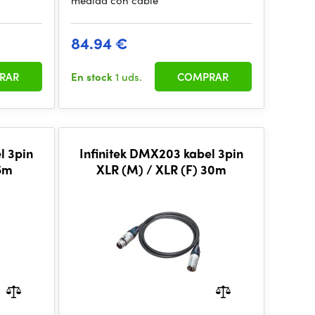
medida con cable
84.94 €
RAR
En stock
1 uds.
COMPRAR
l 3pin
Infinitek DMX203 kabel 3pin
 5m
XLR (M) / XLR (F) 30m