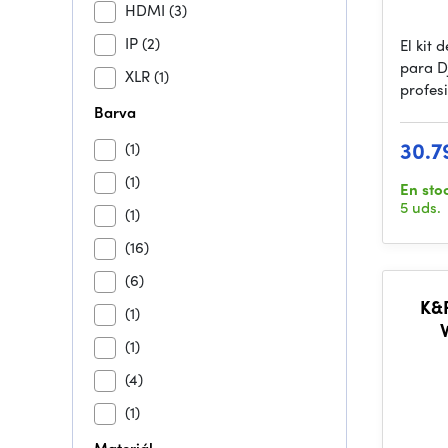
HDMI
(3)
IP
(2)
El kit
para D
XLR
(1)
profes
Barva
30.7
(1)
(1)
En sto
5 uds.
(1)
(16)
(6)
K&
(1)
(1)
(4)
(1)