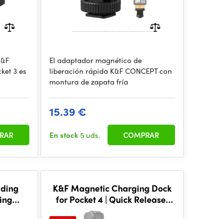
K&F
El adaptador magnético de
ket 3 es
liberación rápida K&F CONCEPT con
montura de zapata fría
15.39 €
RAR
En stock
5 uds.
COMPRAR
lding
K&F Magnetic Charging Dock
ning
for Pocket 4 | Quick Release,
act and
Includes T-Screw & J-Type