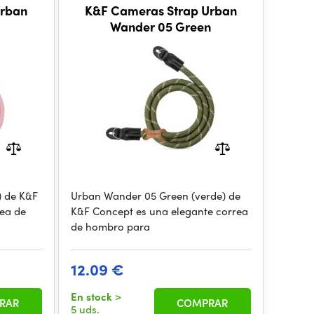
Urban
K&F Cameras Strap Urban
Wander 05 Green
) de K&F
Urban Wander 05 Green (verde) de
ea de
K&F Concept es una elegante correa
de hombro para
12.09 €
En stock
>
RAR
COMPRAR
5 uds.