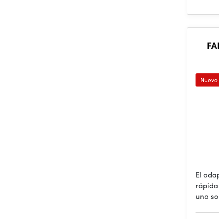
FA
Nuevo
El ada
rápida
una so