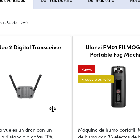
más vendidos
Del más barato
Del más caro
Nov
 1-30 de 1289
Neo 2 Digital Transceiver
Ulanzi FM01 FILMOG
Portable Fog Mach
Nuevo
Producto estrella
 vueles un dron con un
Máquina de humo portátil.
a distancia o gafas FPV,
de humo con 36 efectos de