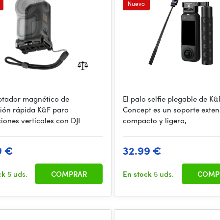
allation, supports vertical
stable, easy to c
Nuevo
shoo
ptador magnético de
El palo selfie plegable de K&
ción rápida K&F para
Concept es un soporte extens
iones verticales con DJI
compacto y ligero,
9 €
32.99 €
ck
5 uds.
COMPRAR
En stock
5 uds.
COMP