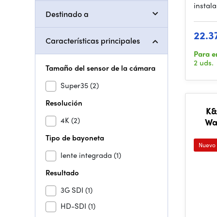
instala
Destinado a
22.3
Características principales
Para e
2 uds.
Tamaño del sensor de la cámara
Super35
(2)
Resolución
K&
4K
(2)
Wa
w
Tipo de bayoneta
Incl
Nuevo
lente integrada
(1)
Resultado
3G SDI
(1)
HD-SDI
(1)