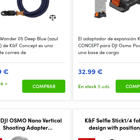
Wander 05 Deep Blue (azul
El adaptador de expansión 
) de K&F Concept es una
CONCEPT para DJI Osmo Poc
te correa de
una base de carga
9 €
32.99 €
ck
>
COMPRAR
En stock
5 uds.
COMP
DJI OSMO Nano Vertical
K&F Selfie Stick1/4 fo
Shooting Adapter
design with positio
ountMagnetic quick-
column, foldable, comp