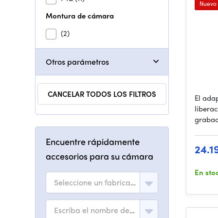
inst
Nuevo
Montura de cámara
(2)
Otros parámetros
CANCELAR TODOS LOS FILTROS
El ada
libera
grabac
Encuentre rápidamente
24.1
accesorios para su cámara
En sto
Seleccione un fabricante
Escriba el nombre del modelo