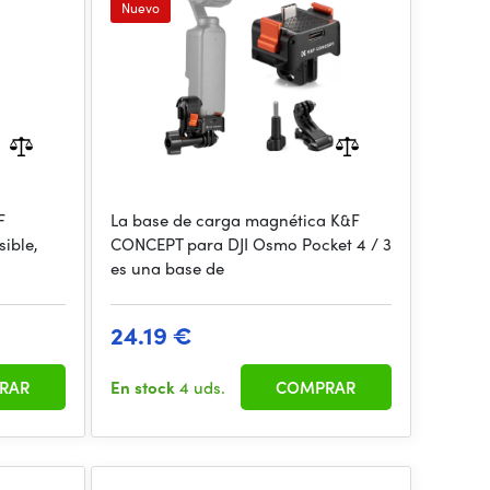
a
Quick Release Pla
Nuevo
F
La base de carga magnética K&F
ible,
CONCEPT para DJI Osmo Pocket 4 / 3
es una base de
24.19 €
RAR
En stock
4 uds.
COMPRAR