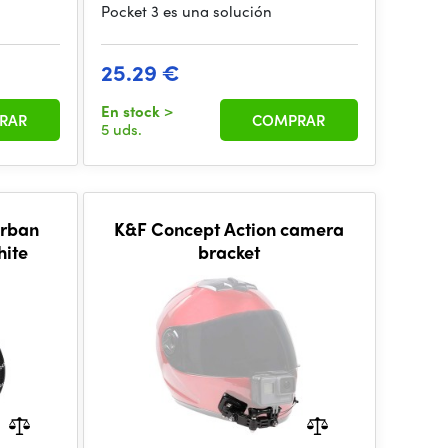
Pocket 3 es una solución
25.29 €
En stock
>
RAR
COMPRAR
5 uds.
Urban
K&F Concept Action camera
hite
bracket