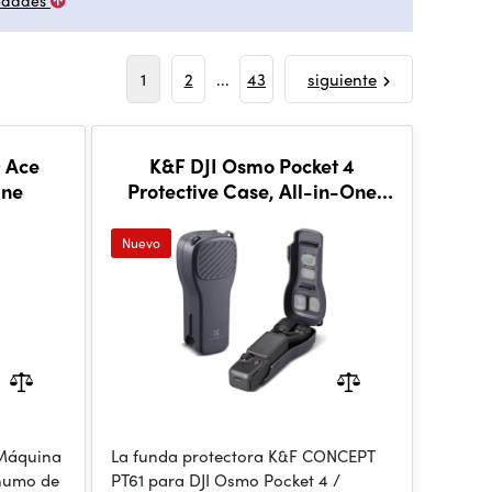
edades
1
2
...
43
siguiente
 Ace
K&F DJI Osmo Pocket 4
ine
Protective Case, All-in-One
Hard Shell Storage Bag with 4
Filter Slots
Nuevo
 Máquina
La funda protectora K&F CONCEPT
 humo de
PT61 para DJI Osmo Pocket 4 /