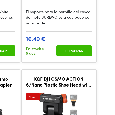
White
El soporte para la barbilla del casco
cept es
de moto SUREWO está equipado con
un soporte
16.49 €
En stock
>
RAR
COMPRAR
5 uds.
Osmo
K&F DJI OSMO ACTION
Adapter
6/Nano Plastic Shoe Head with
Magnetic Strap and L-Shaped
Wrench Included
Nuevo