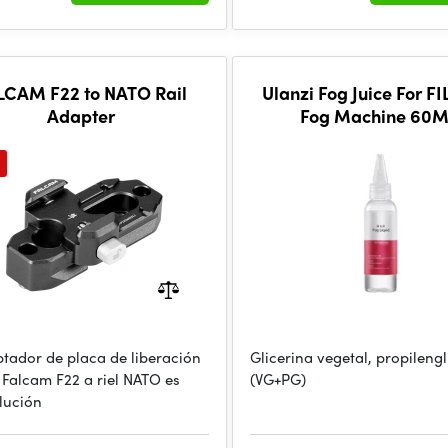
LCAM F22 to NATO Rail
Ulanzi Fog Juice For 
Adapter
Fog Machine 60
ptador de placa de liberación
Glicerina vegetal, propilengl
 Falcam F22 a riel NATO es
(VG+PG)
lución