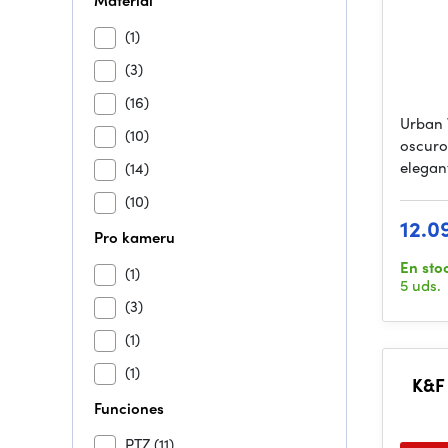
Materiál
(1)
(3)
(16)
Urban 
(10)
oscuro
elegan
(14)
(10)
12.0
Pro kameru
En sto
(1)
5 uds.
(3)
(1)
(1)
K&F 
Funciones
M
PTZ
(11)