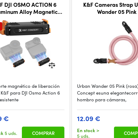
F DJI OSMO ACTION 6
K&F Cameras Strap 
uminum Alloy Magnetic
Wander 05 Pink
 Release, with 1/4" screw
adapter.
orte magnético de liberación
Urban Wander 05 Pink (rosa
 K&F para DJI Osmo Action 6
Concept esuna elegantecorr
esistente
hombro para cámaras,
9 €
12.09 €
En stock
>
ck
5 uds.
COMPRAR
COMP
5 uds.