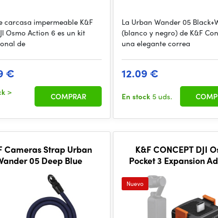
 de carcasa impermeable K&F
La Urban Wander 05 Black+
JI Osmo Action 6 es un kit
(blanco y negro) de K&F Con
ional de
una elegante correa
9 €
12.09 €
ck
>
COMPRAR
En stock
5 uds.
COMP
F Cameras Strap Urban
K&F CONCEPT DJI 
Wander 05 Deep Blue
Pocket 3 Expansion 
Nuevo