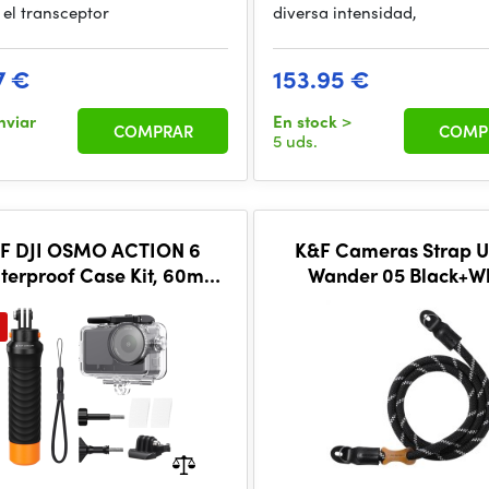
 el transceptor
diversa intensidad,
7 €
153.95 €
nviar
En stock
>
COMPRAR
COMP
5 uds.
F DJI OSMO ACTION 6
K&F Cameras Strap 
terproof Case Kit, 60m
Wander 05 Black+W
aterproof, glass lens.
udes 2 screws, 1 GoPro ba