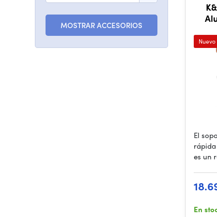
K&
Al
MOSTRAR ACCESORIOS
Quick
Nuevo
El sop
rápida
es un r
18.6
En sto