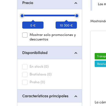
Precio
Los 
Mostrando
0 €
10 300 €
Mostrar solo promociones y
descuentos
Disponibilidad
Transp
Resolu
En stock
(0)
Bratislava
(0)
Praha
(0)
Características principales
La cám