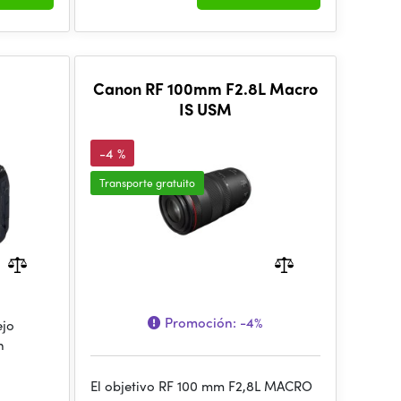
Canon RF 100mm F2.8L Macro
IS USM
-4 %
Transporte gratuito
Promoción:
-4%
ejo
n
El objetivo RF 100 mm F2,8L MACRO