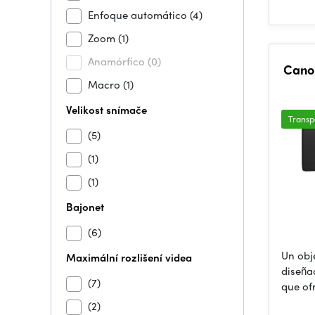
Enfoque automático
(4)
Zoom
(1)
Anamórfico
(0)
Cano
Macro
(1)
Velikost snímače
Transp
(5)
(1)
(1)
Bajonet
(6)
Un obj
Maximální rozlišení videa
diseña
(7)
que of
(2)