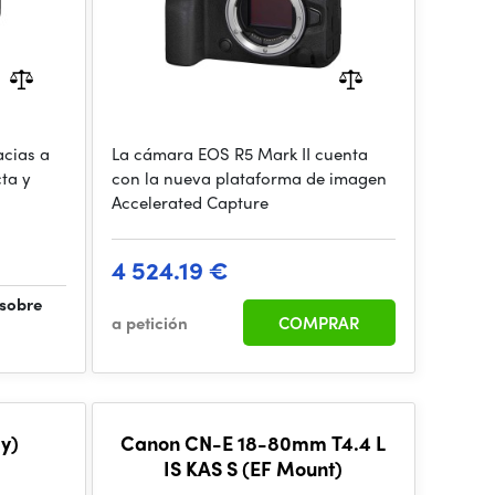
cias a
La cámara EOS R5 Mark II cuenta
ta y
con la nueva plataforma de imagen
Accelerated Capture
4 524.19 €
 sobre
a petición
COMPRAR
y)
Canon CN-E 18-80mm T4.4 L
IS KAS S (EF Mount)