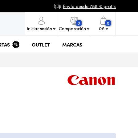
Envío desde 788 € gratis
0
0
Iniciar sesión
Comparación
0
€
RTAS
OUTLET
MARCAS