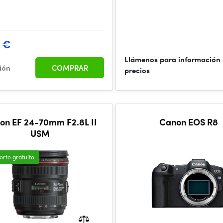
1 €
Llámenos para información
ción
COMPRAR
precios
on EF 24-70mm F2.8L II
Canon EOS R8
USM
orte gratuito