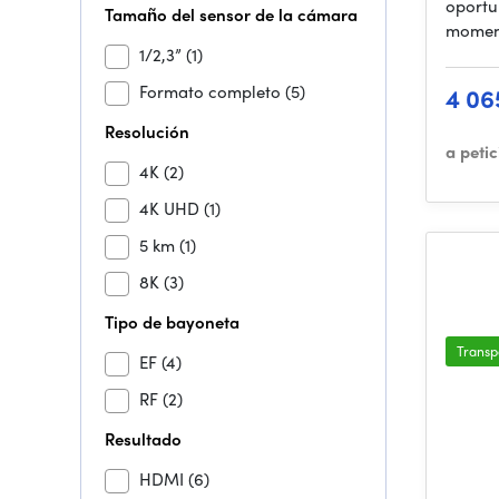
oportu
Tamaño del sensor de la cámara
moment
1/2,3”
(1)
Formato completo
(5)
4 06
Resolución
a peti
4K
(2)
4K UHD
(1)
5 km
(1)
8K
(3)
Tipo de bayoneta
Transp
EF
(4)
RF
(2)
Resultado
HDMI
(6)