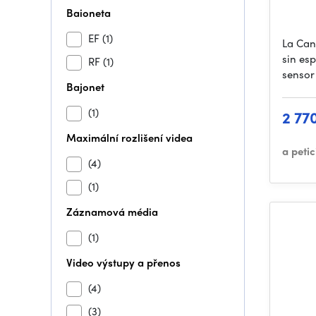
Baioneta
EF
(1)
La Can
sin es
RF
(1)
sensor
Bajonet
(1)
2 77
Maximální rozlišení videa
a peti
(4)
(1)
Záznamová média
(1)
Video výstupy a přenos
(4)
(3)