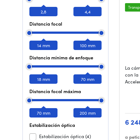
Transp
2,8
4,4
Distancia focal
14 mm
100 mm
Distancia mínima de enfoque
La cám
con la
18 mm
70 mm
Accele
Distancia focal máxima
70 mm
200 mm
6 24
Estabilización óptica
Estabilización óptica
(4)
a peti