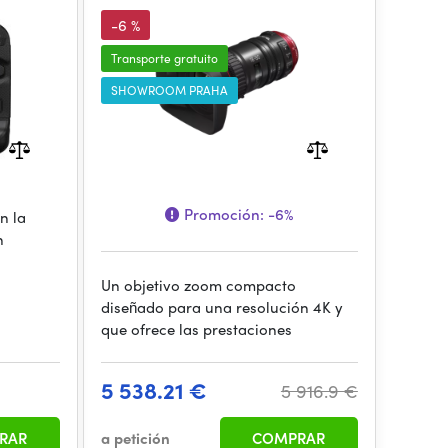
-6 %
Transporte gratuito
SHOWROOM PRAHA
Promoción:
-6%
n la
n
Un objetivo zoom compacto
diseñado para una resolución 4K y
que ofrece las prestaciones
5 538.21 €
5 916.9 €
RAR
a petición
COMPRAR