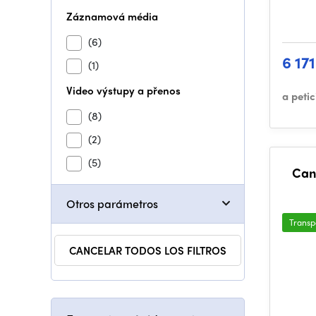
Záznamová média
(6)
6 17
(1)
Video výstupy a přenos
a peti
(8)
(2)
(5)
Can
Otros parámetros
Transp
CANCELAR TODOS LOS FILTROS