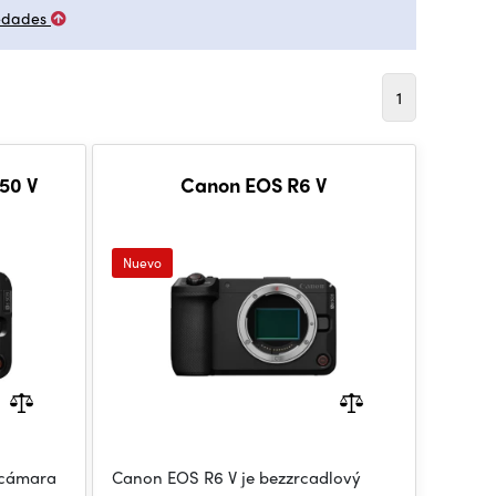
edades
1
50 V
Canon EOS R6 V
Nuevo
 cámara
Canon EOS R6 V je bezzrcadlový