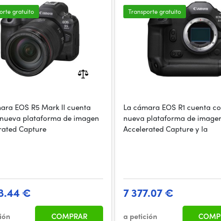
orte gratuito
Transporte gratuito
ara EOS R5 Mark II cuenta
La cámara EOS R1 cuenta co
 nueva plataforma de imagen
nueva plataforma de image
rated Capture
Accelerated Capture y la
8.44 €
7 377.07 €
ción
COMPRAR
a petición
COMP