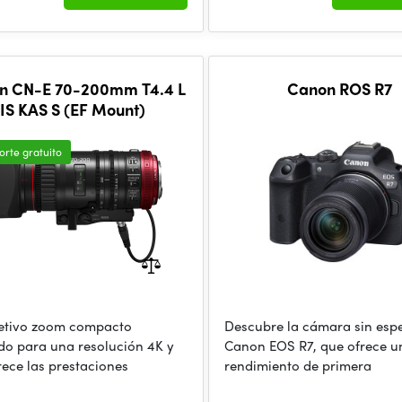
n CN-E 70-200mm T4.4 L
Canon ROS R7
IS KAS S (EF Mount)
orte gratuito
etivo zoom compacto
Descubre la cámara sin esp
do para una resolución 4K y
Canon EOS R7, que ofrece u
rece las prestaciones
rendimiento de primera