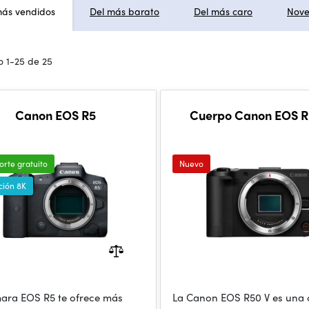
más vendidos
Del más barato
Del más caro
Nov
 1-25 de 25
Canon EOS R5
Cuerpo Canon EOS R
orte gratuito
Nuevo
ción 8K
ara EOS R5 te ofrece más
La Canon EOS R50 V es una