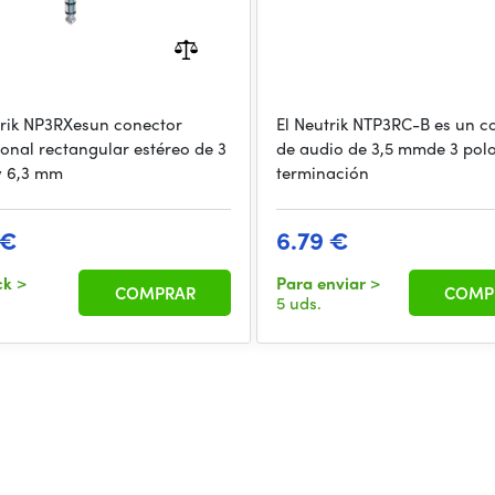
trik NP3RXesun conector
El Neutrik NTP3RC-B es un c
ional rectangular estéreo de 3
de audio de 3,5 mmde 3 polo
y 6,3 mm
terminación
 €
6.79 €
ck
>
Para enviar
>
COMPRAR
COMP
5 uds.