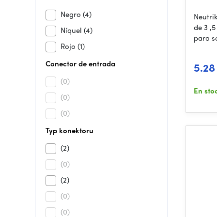
Negro
(4)
Neutri
de 3 ,
Níquel
(4)
para s
Rojo
(1)
Conector de entrada
5.28
(0)
En sto
(0)
(0)
Typ konektoru
(2)
(0)
(2)
(0)
(0)