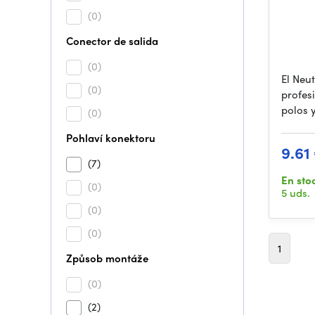
(0)
Conector de salida
(0)
El Neu
(0)
profes
polos 
(0)
Pohlaví konektoru
9.61
(7)
En sto
(0)
5 uds.
(0)
(0)
1
Způsob montáže
(0)
(2)