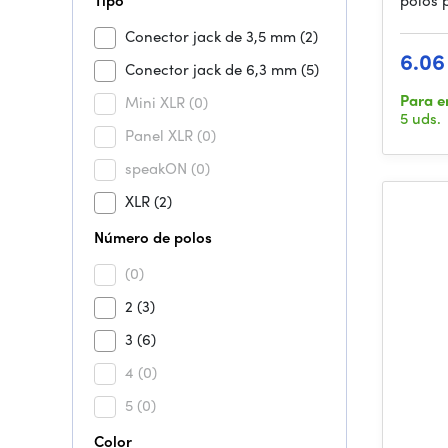
Tipo
polos 
Conector jack de 3,5 mm
(2)
6.06
Conector jack de 6,3 mm
(5)
Para e
Mini XLR
(0)
5 uds.
Panel XLR
(0)
speakON
(0)
XLR
(2)
Número de polos
(0)
2
(3)
3
(6)
4
(0)
5
(0)
Color