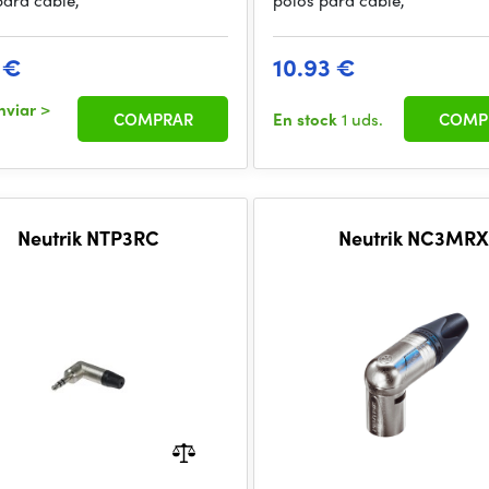
para cable,
polos para cable,
 €
10.93 €
nviar
>
COMPRAR
En stock
1 uds.
COMP
Neutrik NTP3RC
Neutrik NC3MRX