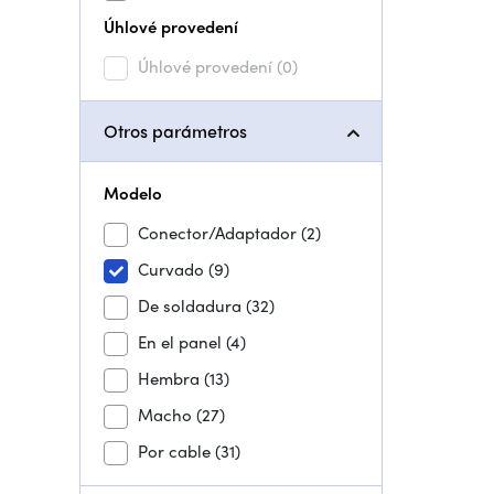
Úhlové provedení
Úhlové provedení
(0)
Otros parámetros
Modelo
Conector/Adaptador
(2)
Curvado
(9)
De soldadura
(32)
En el panel
(4)
Hembra
(13)
Macho
(27)
Por cable
(31)