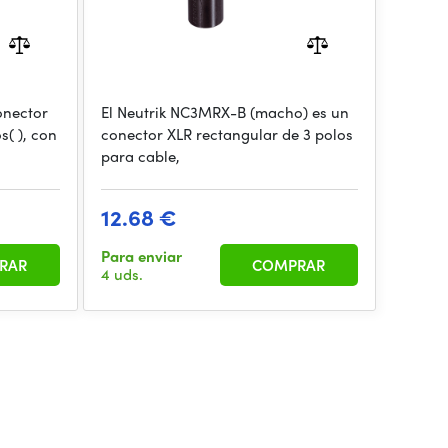
onector
El Neutrik NC3MRX-B (macho) es un
s( ), con
conector XLR rectangular de 3 polos
para cable,
12.68 €
Para enviar
RAR
COMPRAR
4 uds.