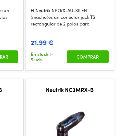
esun
El Neutrik NP2RX-AU-SILENT
olos
(macho)es un conector jack TS
rectangular de 2 polos para
21.99 €
En stock
>
RAR
COMPRAR
5 uds.
B
Neutrik NC3MRX-B