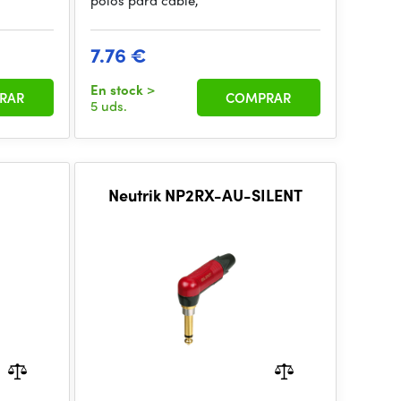
polos para cable,
7.76 €
En stock
>
RAR
COMPRAR
5 uds.
Neutrik NP2RX-AU-SILENT