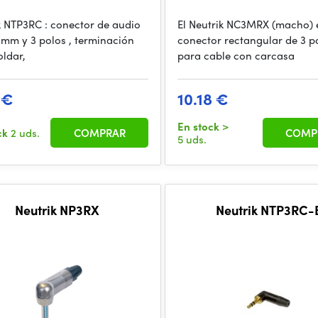
k NTP3RC : conector de audio
El Neutrik NC3MRX (macho) 
5 mm y 3 polos , terminación
conector rectangular de 3 p
oldar,
para cable con carcasa
 €
10.18 €
En stock
>
ck
2 uds.
COMPRAR
COMP
5 uds.
Neutrik NP3RX
Neutrik NTP3RC-