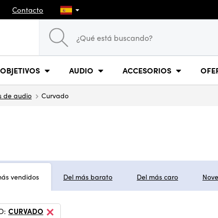
Contacto
OBJETIVOS
AUDIO
ACCESORIOS
OFE
s de audio
Curvado
más vendidos
Del más barato
Del más caro
Nov
O:
CURVADO