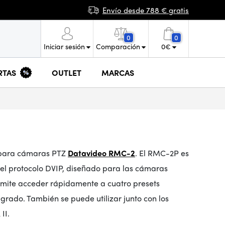
Envío desde 788 € gratis
0
0
Iniciar sesión
Comparación
0
€
RTAS
OUTLET
MARCAS
k para cámaras PTZ
Datavideo RMC-2
. El RMC-2P es
 el protocolo DVIP, diseñado para las cámaras
rmite acceder rápidamente a cuatro presets
grado. También se puede utilizar junto con los
II.