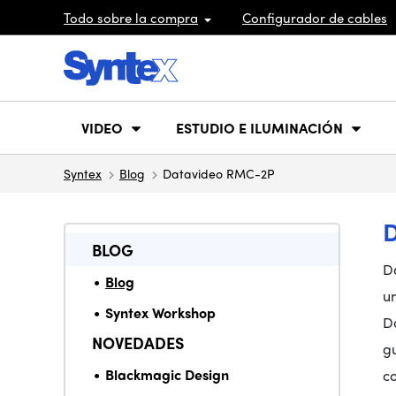
Todo sobre la compra
Configurador de cables
VIDEO
ESTUDIO E ILUMINACIÓN
Syntex
Blog
Datavideo RMC-2P
BLOG
D
Blog
u
Syntex Workshop
D
NOVEDADES
gu
Blackmagic Design
c