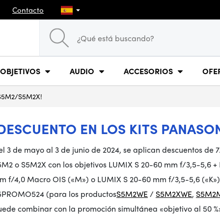
Contacto
OBJETIVOS
AUDIO
ACCESORIOS
OFE
X S5M2/S5M2X!
¡DESCUENTO EN LOS KITS PANASO
l 3 de mayo al 3 de junio de 2024, se aplican descuentos de 7
5M2 o S5M2X con los objetivos LUMIX S 20-60 mm f/3,5-5,6 + 
m f/4,0 Macro OIS («M») o LUMIX S 20-60 mm f/3,5-5,6 («K»). 
5PROMO524 (para los productos
S5M2WE
/
S5M2XWE
,
S5M2
uede combinar con la promoción simultánea «objetivo al 50 %