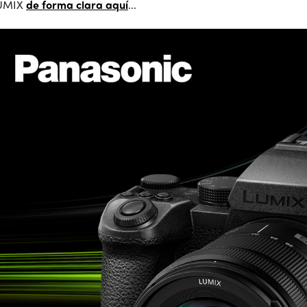
UMIX
de forma clara aquí
...