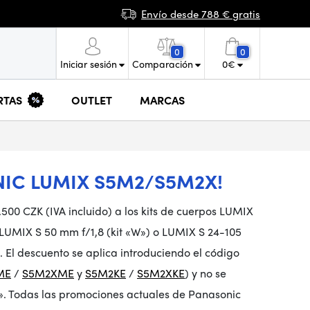
Envío desde 788 € gratis
0
0
Iniciar sesión
Comparación
0
€
RTAS
OUTLET
MARCAS
NIC LUMIX S5M2/S5M2X!
.500 CZK (IVA incluido) a los kits de cuerpos LUMIX
LUMIX S 50 mm f/1,8 (kit «W») o LUMIX S 24-105
El descuento se aplica introduciendo el código
ME
/
S5M2XME
y
S5M2KE
/
S5M2XKE
) y no se
». Todas las promociones actuales de Panasonic