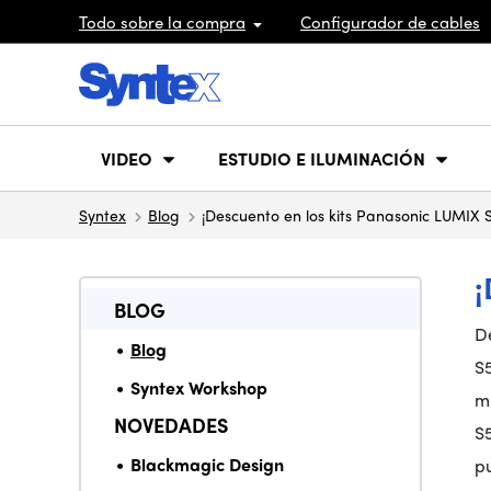
Todo sobre la compra
Configurador de cables
VIDEO
ESTUDIO E ILUMINACIÓN
Syntex
Blog
¡Descuento en los kits Panasonic LUMI
BLOG
De
Blog
S
Syntex Workshop
m
NOVEDADES
S
Blackmagic Design
p