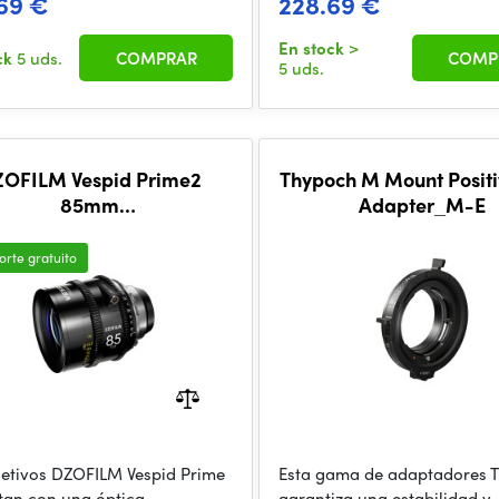
69 €
228.69 €
En stock
>
ck
5 uds.
COMPRAR
COMP
5 uds.
OFILM Vespid Prime2
Thypoch M Mount Positi
85mm
Adapter_M-E
lack_Carton_1pcs_Metric)
orte gratuito
jetivos DZOFILM Vespid Prime
Esta gama de adaptadores 
tan con una óptica
garantiza una estabilidad y