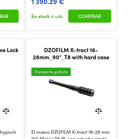
1 390.29 €
RAR
En stock
4 uds.
COMPRAR
ve Lock
DZOFILM X-tract 18-
28mm_90°_T8 with hard case
Transporte gratuito
Thypoch
El nuevo DZOFILM X-tract 18-28 mm
90° Metric T8 PL con estuche rígido