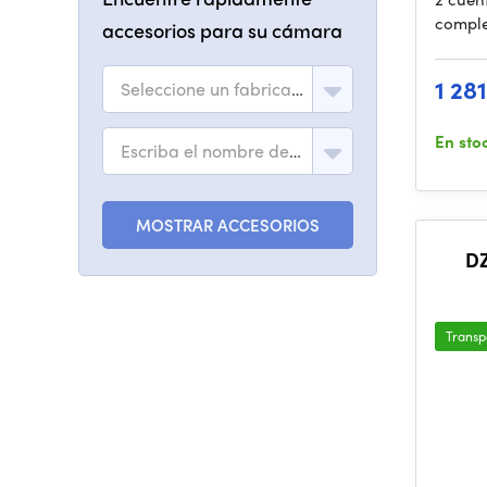
comple
accesorios para su cámara
1 28
Seleccione un fabricante
En sto
Escriba el nombre del modelo
MOSTRAR ACCESORIOS
DZ
(PL_B
Transp