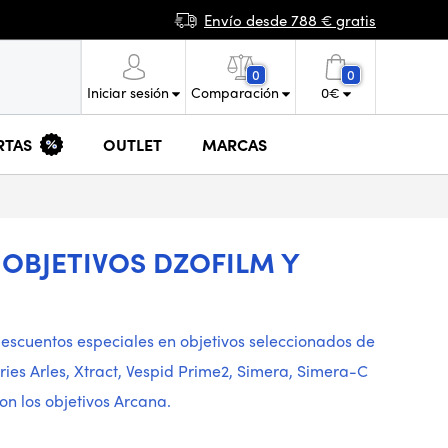
Envío desde 788 € gratis
0
0
Iniciar sesión
Comparación
0
€
RTAS
OUTLET
MARCAS
OBJETIVOS DZOFILM Y
 descuentos especiales en objetivos seleccionados de
ies Arles, Xtract, Vespid Prime2, Simera, Simera-C
on los objetivos Arcana.