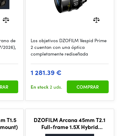
rano de
Los objetivos DZOFILM Vespid Prime
7/2026),
2 cuentan con una óptica
completamente rediseñada
1 281.39 €
RAR
En stock
2 uds.
COMPRAR
m T1.5
DZOFILM Arcana 45mm T2.1
 mount)
Full-frame 1.5X Hybrid
Anamorphic Prime Lens (PL