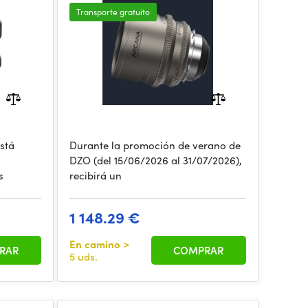
mount,meter)
Transporte gratuito
stá
Durante la promoción de verano de
DZO (del 15/06/2026 al 31/07/2026),
s
recibirá un
1 148.29 €
En camino
>
RAR
COMPRAR
5 uds.