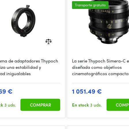
Transporte gratuito
ama de adaptadores Thypoch
La serie Thypoch Simera-C e
iza una estabilidad y
diseñada como objetivos
dad inigualables
cinematográficos compacto
69 €
1 051.49 €
ck
3 uds.
COMPRAR
En stock
3 uds.
COMP