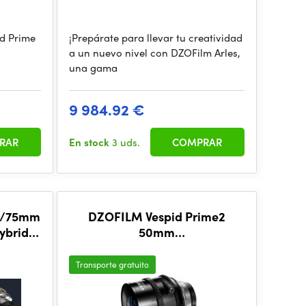
id Prime
¡Prepárate para llevar tu creatividad
a un nuevo nivel con DZOFilm Arles,
una gama
9 984.92 €
RAR
En stock
3 uds.
COMPRAR
5/75mm
DZOFILM Vespid Prime2
Hybrid
50mm
ns Set
(PL_Black_Carton_1pcs_Metric)
)
Transporte gratuito