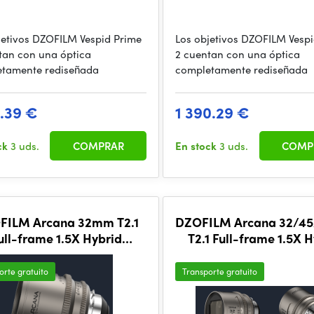
jetivos DZOFILM Vespid Prime
Los objetivos DZOFILM Vesp
tan con una óptica
2 cuentan con una óptica
tamente rediseñada
completamente rediseñada
1.39 €
1 390.29 €
ck
3 uds.
COMPRAR
En stock
3 uds.
COMP
FILM Arcana 32mm T2.1
DZOFILM Arcana 32/4
ull-frame 1.5X Hybrid
T2.1 Full-frame 1.5X 
morphic Prime Lens (PL
Anamorphic Prime 3-Le
mount,meter)
(PL mount,meter
orte gratuito
Transporte gratuito