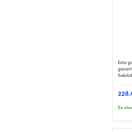
Esta g
garant
fiabili
228.
En sto