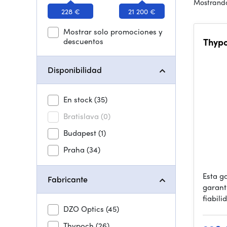
Mostrando
228 €
21 200 €
Mostrar solo promociones y
descuentos
Thypo
Disponibilidad
En stock
(35)
Bratislava
(0)
Budapest
(1)
Praha
(34)
Esta g
Fabricante
garant
fiabili
DZO Optics
(45)
Thypoch
(26)