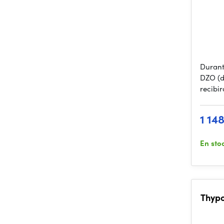
Durant
DZO (d
recibi
1 14
En sto
Thypo