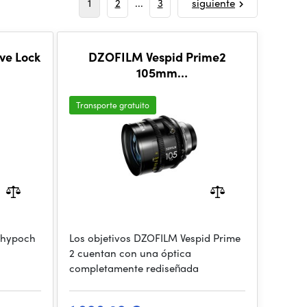
1
2
...
3
siguiente
ve Lock
DZOFILM Vespid Prime2
105mm
(PL_Black_Carton_1pcs_Metric)
Transporte gratuito
Thypoch
Los objetivos DZOFILM Vespid Prime
2 cuentan con una óptica
completamente rediseñada