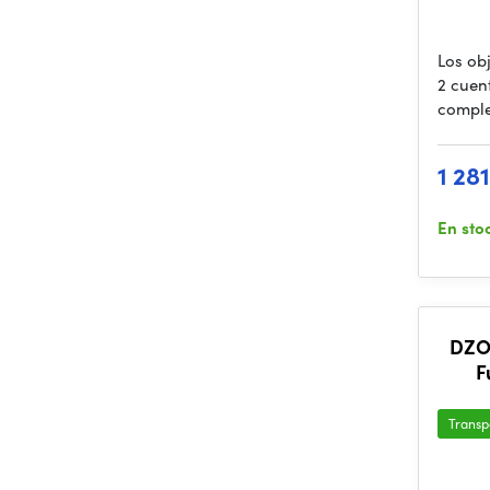
Los ob
2 cuen
comple
1 28
En sto
DZO
F
Ana
Transp