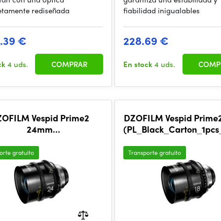
tamente rediseñada
fiabilidad inigualables
1.39 €
228.69 €
ck
4 uds.
COMPRAR
En stock
4 uds.
COMP
OFILM Vespid Prime2
DZOFILM Vespid Prime
24mm
(PL_Black_Carton_1pcs
lack_Carton_1pcs_Metric)
orte gratuito
Transporte gratuito