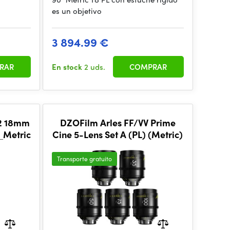
es un objetivo
3 894.99 €
RAR
En stock
2 uds.
COMPRAR
2 18mm
DZOFilm Arles FF/VV Prime
_Metric)
Cine 5-Lens Set A (PL) (Metric)
Transporte gratuito