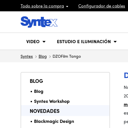
Todo sobre la compra
Configurador de cables
VIDEO
ESTUDIO E ILUMINACIÓN
Syntex
Blog
DZOFilm Tango
BLOG
Nu
Blog
2
Syntex Workshop
m
NOVEDADES
e
Blackmagic Design
pe