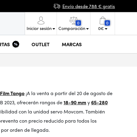
Envío desde 788 € gratis
0
0
Iniciar sesión
Comparación
0
€
RTAS
OUTLET
MARCAS
Film Tango
¡A la venta a partir del 20 de agosto de
AB 2023, ofrecerán rangos de
18-90 mm
y
65-280
tibilidad con la unidad servo Movcam. También
preventa con precio reducido para todos los
 por orden de llegada.