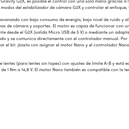
Gravity G2X, es posible el control con una sola mano gracias a la
os modos del estabilizador de cámara G2X y controlar el enfoque,
 avanzado con bajo consumo de energía, bajo nivel de ruido y al
as de cámara y soportes. El motor es capaz de funcionar con un vo
te desde el G2X (salida Micro USB de 5 V) o mediante un adaptad
do y se comunica directamente con el controlador manual. Por l
rar el kit: ¡basta con asignar el motor Nano y el controlador Nan
 lentes (para lentes sin topes) con ajustes de límite A-B y est
 y de 1 Nm a 14,8 V. El motor Nano también es compatible con la 