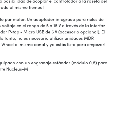
 posibilidad de acoplar el controlador a la roseta del
 todo al mismo tiempo!
to par motor. Un adaptador integrado para rieles de
ltaje en el rango de 5 a 18 V a través de la interfaz
or P-tap - Micro USB de 5 V (accesorio opcional). El
o tanto, no es necesario utilizar unidades MDR
o Wheel al mismo canal y ya estás listo para empezar!
á equipado con un engranaje estándar (módulo 0,8) para
lente Nucleus-M