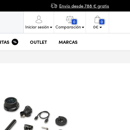
Envío desde 788 € gratis
0
0
Iniciar sesión
Comparación
0
€
RTAS
OUTLET
MARCAS