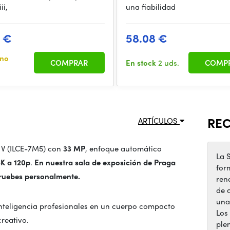
ii,
una fiabilidad
9 €
58.08 €
ino
COMPRAR
En stock
2 uds.
COMP
RE
ARTÍCULOS
 V (ILCE-7M5) con
33 MP
, enfoque automático
La 
K a 120p
.
En nuestra sala de exposición de Praga
for
pruebes personalmente.
ren
de 
una
inteligencia profesionales en un cuerpo compacto
Los
reativo.
ple