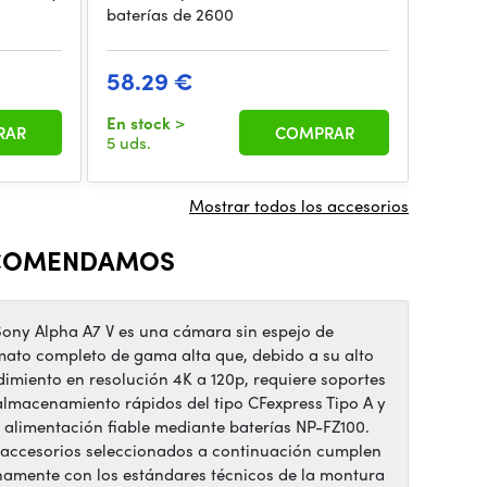
baterías de 2600
Concep
58.29 €
21.9
En stock
>
RAR
COMPRAR
En sto
5 uds.
Mostrar todos los accesorios
COMENDAMOS
Sony Alpha A7 V es una cámara sin espejo de
mato completo de gama alta que, debido a su alto
dimiento en resolución 4K a 120p, requiere soportes
almacenamiento rápidos del tipo CFexpress Tipo A y
 alimentación fiable mediante baterías NP-FZ100.
 accesorios seleccionados a continuación cumplen
namente con los estándares técnicos de la montura