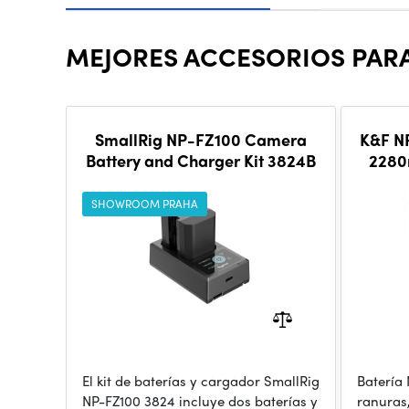
MEJORES ACCESORIOS PARA
SmallRig NP-FZ100 Camera
K&F N
Battery and Charger Kit 3824B
2280
LC
SHOWROOM PRAHA
El kit de baterías y cargador SmallRig
Batería
NP-FZ100 3824 incluye dos baterías y
ranuras