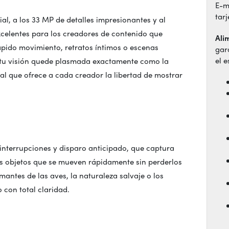
E-m
tar
ial, a los 33 MP de detalles impresionantes y al
xcelentes para los creadores de contenido que
Ali
 rápido movimiento, retratos íntimos o escenas
gar
el 
 tu visión quede plasmada exactamente como la
l que ofrece a cada creador la libertad de mostrar
interrupciones y disparo anticipado, que captura
os objetos que se mueven rápidamente sin perderlos
mantes de las aves, la naturaleza salvaje o los
con total claridad.