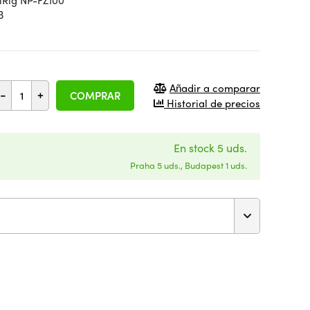
lRig NP-FZ100
B
Añadir a comparar
-
+
COMPRAR
Historial de precios
En stock 5 uds.
Praha 5 uds., Budapest 1 uds.