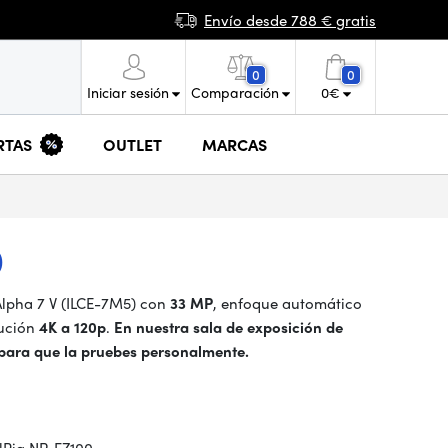
Envío desde 788 € gratis
0
0
Iniciar sesión
Comparación
0
€
RTAS
OUTLET
MARCAS
)
lpha 7 V (ILCE-7M5) con
33 MP
, enfoque automático
lución
4K a 120p
.
En nuestra sala de exposición de
para que la pruebes personalmente.