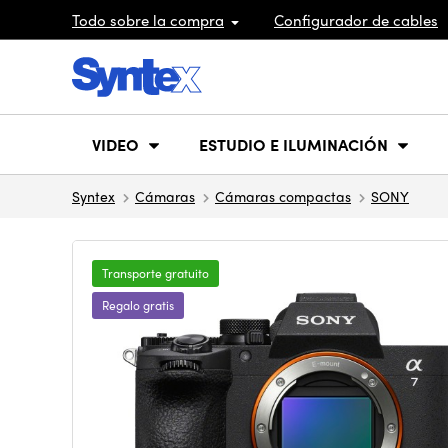
Todo sobre la compra
Configurador de cables
VIDEO
ESTUDIO E ILUMINACIÓN
Syntex
Cámaras
Cámaras compactas
SONY
Transporte gratuito
Regalo gratis