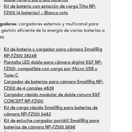
Kit de batería con estación de carga Tilta NP-
FZ100 (4 baterías) - Blanco roto
gadores
: cargadores externos y multicanal para
 gestión eficiente de la energía de varias baterías a
ez.
Kit de batería y cargador para cámara SmallRig
NP-FZ100 3824B
Pantalla LED doble para cámara digital K&F NP-
FZ100; compatible con carga por Micro USB y
Type-C
Cargador de baterías para cámara SmallRig NP-
FZ100 de 4 canales 4839
Cargador rápido modular de doble ranura K&F
CONCEPT NP-FZ100
Kit de carga rápida SmallRig para baterías de
cámara NP-FZ100 5483
Kit de estuche cargador portátil SmallRig para
baterías de cámara NP-FZ100 5696