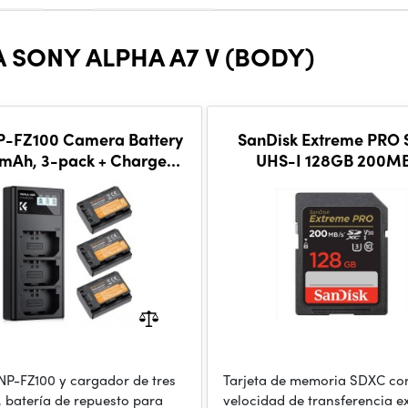
 SONY ALPHA A7 V (BODY)
P-FZ100 Camera Battery
SanDisk Extreme PRO
mAh, 3-pack + Charger
UHS-I 128GB 200M
D display charger set
 NP-FZ100 y cargador de tres
Tarjeta de memoria SDXC co
, batería de repuesto para
velocidad de transferencia e