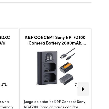
 SDXC
K&F CONCEPT Sony NP-FZ100
K&F 
B/s
Camera Battery 2600mAh,
3-pack Camera Ch
Dual-Battery Dual-Slot LCD
LCD 
Charger Set
n una
Juego de baterías K&F Concept Sony
Carga 
xtrema y
NP-FZ100 para cámaras con dos
forma 