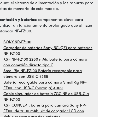
ount, el sistema de alimentación y las ranuras para
jetas de memoria de este modelo.
mentación y baterías
: componentes clave para
antizar un funcionamiento prolongado que utilizan
estándar NP-FZ100.
SONY NP-FZ100
Cargador de baterías Sony BC-QZ1 para baterías
NP-FZ100
K&F NP-FZ100 2280 mAh, batería para cámara
con conexión directa tipo C
SmallRig NP-FZ100 Batería recargable para
cámara con USB-C 4265
Batería recargable para cámara SmallRig NP-
FZ100 con USB-C (naranja) 4969
Cable simulador de batería ZGCINE de USB-C a
NP-FZ100
K&F CONCEPT: batería para cámara Sony NP-
FZ100 de 2600 mAh, kit de cargador LCD con
doble ranura para dos baterías