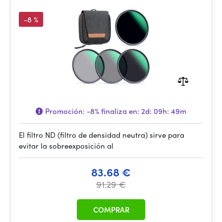
-8 %
Promoción:
-8%
finaliza en:
2d: 09h: 49m
El filtro ND (filtro de densidad neutra) sirve para
evitar la sobreexposición al
83.68 €
91.29 €
COMPRAR