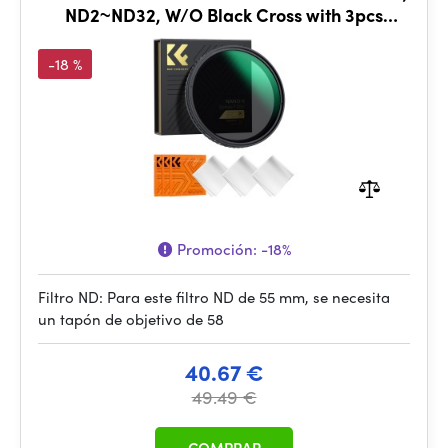
ND2~ND32, W/O Black Cross with 3pcs
cleaning cloths
-18 %
Promoción:
-18%
Filtro ND: Para este filtro ND de 55 mm, se necesita
un tapón de objetivo de 58
40.67 €
49.49 €