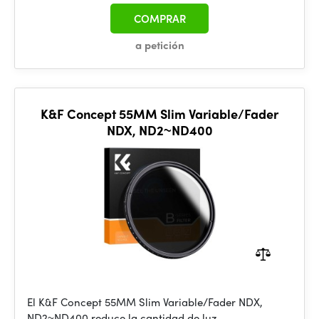
COMPRAR
a petición
K&F Concept 55MM Slim Variable/Fader
NDX, ND2~ND400
El K&F Concept 55MM Slim Variable/Fader NDX,
ND2~ND400 reduce la cantidad de luz